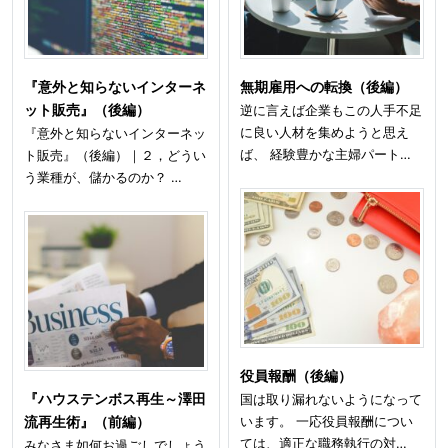
『意外と知らないインターネ
無期雇用への転換（後編）
ット販売』（後編）
逆に言えば企業もこの人手不足
に良い人材を集めようと思え
『意外と知らないインターネッ
ば、 経験豊かな主婦パート…
ト販売』（後編）｜２，どうい
う業種が、儲かるのか？ …
役員報酬（後編）
『ハウステンボス再生～澤田
国は取り漏れないようになって
います。 一応役員報酬につい
流再生術』（前編）
ては、適正な職務執行の対…
みなさま如何お過ごしでしょう