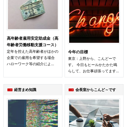
高年齢者雇用安定助成金（高
年齢者労働移動支援コース）
定年を控えた高年齢者がほかの
今年の目標
企業での雇用を希望する場合
東京：上野から、こんどーで
ハローワーク等の紹介によ…
す。 今日もヒールかたかた鳴
らして、お仕事頑張ってます…
経営まめ知識
会長室からこんど～です