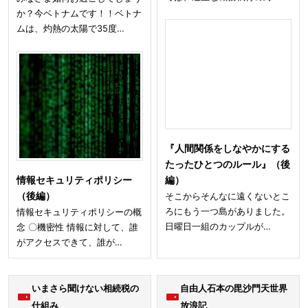
か？今ベトナムです！！ベトナ
ムは、灼熱の太陽で35度…
『人間関係をしなやかにする
たったひとつのルール』（後
情報セキュリティポリシー
編）
（後編）
そこからそんなに遠くないとこ
ろにもう一つ島がありました。
情報セキュリティポリシーの概
日曜日一組のカップルが…
念 〇機密性 情報に対して、誰
がアクセスできて、誰が…
いまさら聞けない相続税の
自由人石本の毘沙門天世界
仕組み
放浪記