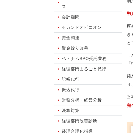
助
ス
融
会計顧問
厚
セカンドオピニオン
き
資金調達
と
資金繰り改善
し
ベトナムBPO受託業務
「
経理部門まるごと代行
確
記帳代行
り
振込代行
当
財務分析・経営分析
完
決算対策
経理部門改善診断
経理合理化指導