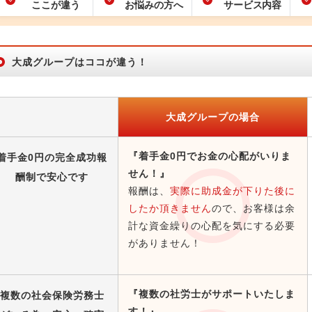
ここが違う
お悩みの方へ
サービス内容
大成グループはココが違う！
大成グループの場合
『着手金0円でお金の心配がいりま
着手金0円の完全成功報
せん！』
酬制で安心です
報酬は、
実際に助成金が下りた後に
したか頂きません
ので、お客様は余
計な資金繰りの心配を気にする必要
がありません！
『複数の社労士がサポートいたしま
複数の社会保険労務士
す！』