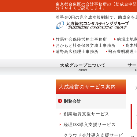
東京都台東区の会計事務所の【助成金申請
分りやすくご説明します。
着手金0円の完全成功報酬制で、助成金を
竹馬社会保険労務士事務所
的場土地
おかもと社会保険労務士事務所
髙木
浦野高広税理士事務所
飛石豊明税理
大成グループについて
サー
大成経営のサービス案内
財務会計
創業融資支援サービス
経理DX導入支援サービス
クラウド会計導入支援サービ