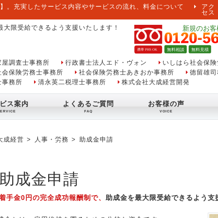
】。充実したサービス内容やサービスの流れ、料金について
アク
セス
最大限受給できるよう支援いたします！
家屋調査士事務所
行政書士法人エド・ヴォン
いしはら社会保険
社会保険労務士事務所
社会保険労務士あきおか事務所
徳留雄司
士事務所
清永英二税理士事務所
株式会社大成経営開発
ビス案内
よくあるご質問
お客様の声
大成経営
人事・労務
助成金申請
助成金申請
着手金0円の完全成功報酬制で、
助成金を最大限受給できるよう支