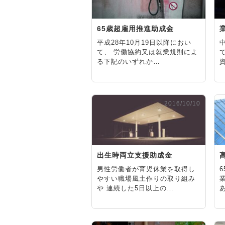
65歳超雇用推進助成金
平成28年10月19日以降におい
て、 労働協約又は就業規則によ
る下記のいずれか…
2016/10/10
出生時両立支援助成金
男性労働者が育児休業を取得し
やすい職場風土作りの取り組み
や 連続した5日以上の…