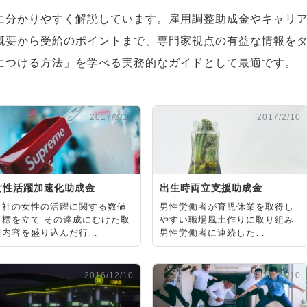
に分かりやすく解説しています。雇用調整助成金やキャリ
概要から受給のポイントまで、専門家視点の有益な情報を
につける方法」を学べる実務的なガイドとして最適です。
2017/3/10
2017/2/10
女性活躍加速化助成金
出生時両立支援助成金
自社の女性の活躍に関する数値
男性労働者が育児休業を取得し
目標を立て その達成にむけた取
やすい職場風土作りに取り組み
組内容を盛り込んだ行…
男性労働者に連続した…
2016/12/10
2016/11/10