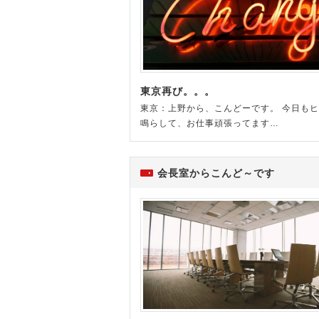
東京再び。。。
東京：上野から、こんどーです。 今日も
鳴らして、お仕事頑張ってます…
会長室からこんど～です