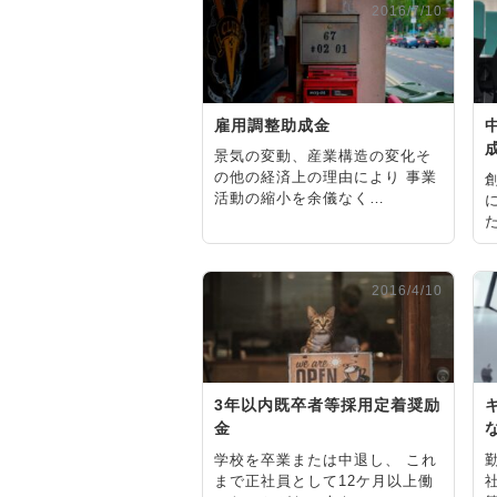
2016/7/10
雇用調整助成金
景気の変動、産業構造の変化そ
の他の経済上の理由により 事業
活動の縮小を余儀なく…
2016/4/10
3年以内既卒者等採用定着奨励
金
学校を卒業または中退し、 これ
まで正社員として12ケ月以上働