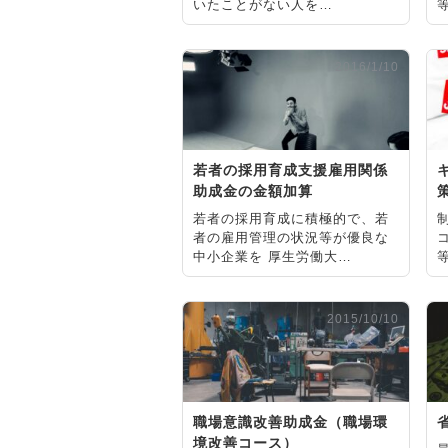
いたことがない人を…
2016/1/10
若者の採用育成支援雇用関係
助成金の金額加算
若者の採用育成に積極的で、若
者の雇用管理の状況等が優良な
中小企業を 厚生労働大…
2015/10/10
職場意識改善助成金（職場環
境改善コース）