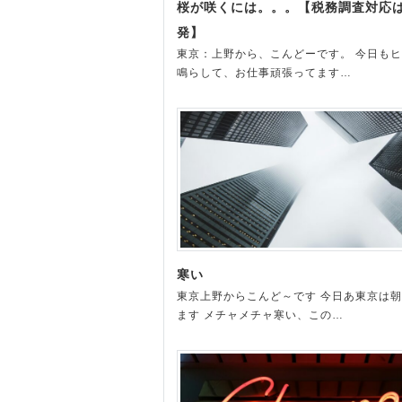
桜が咲くには。。。【税務調査対応
発】
東京：上野から、こんどーです。 今日も
鳴らして、お仕事頑張ってます…
寒い
東京上野からこんど～です 今日あ東京は
ます メチャメチャ寒い、この…