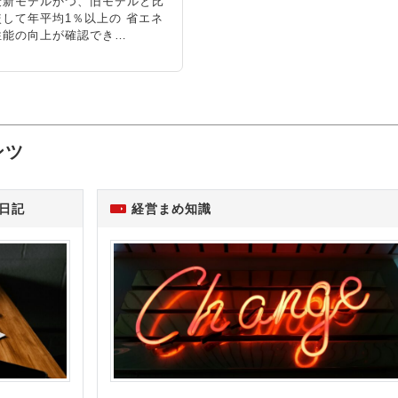
最新モデルかつ、旧モデルと比
較して年平均1％以上の 省エネ
性能の向上が確認でき…
ンツ
日記
経営まめ知識