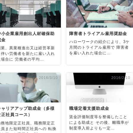
2016/6/10
2016/5/10
中小企業雇用創出人材確保助
障害者トライアル雇用奨励金
成金
ハローワークの紹介により、3ケ
月間のトライアル雇用で 障害者
創業、異業種進出又は経営革新
を雇い入れた場合に…
に伴い労働者を新たに雇い入れ
た場合に 労働者の平均…
2016/3/10
2016/2/10
キャリアアップ助成金（多様
職場定着支援助成金
な正社員コース）
賃金評価制度等を整備したこと
による助成と その後、離職率が
勤務地限定正社員、職務限定正
制度導入前よりも一定…
社員また短時間正社員への 転換