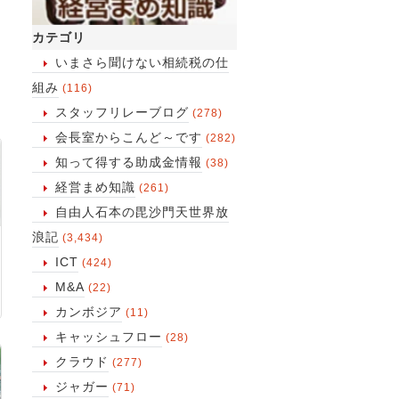
ア
カテゴリ
タ
いまさら聞けない相続税の仕
組み
(116)
スタッフリレーブログ
(278)
会長室からこんど～です
(282)
知って得する助成金情報
(38)
経営まめ知識
(261)
自由人石本の毘沙門天世界放
浪記
(3,434)
ICT
(424)
M&A
(22)
カンボジア
(11)
キャッシュフロー
(28)
クラウド
(277)
ジャガー
(71)