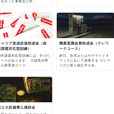
等を行った事業主に対…
2015/12/10
2015/11/10
キャリア形成促進助成金（政
職業意識改善助成金（テレワ
策課題対応型訓練）
ークコース）
制作課題対応型訓練には、8つの
終日、在宅またはサテライトオ
コースがあります。 ①成長分野
フィスにおいて就業する テレワ
等人材育成コース …
ークに取り組む中小企…
2015/9/10
省エネ設備導入補助金