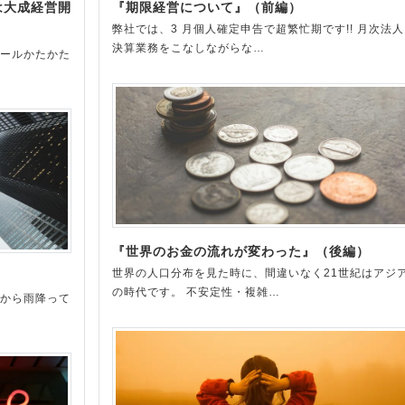
は大成経営開
『期限経営について』（前編）
弊社では、3 月個人確定申告で超繁忙期です!! 月次法人
決算業務をこなしながらな…
ヒールかたかた
『世界のお金の流れが変わった』（後編）
世界の人口分布を見た時に、間違いなく21世紀はアジ
の時代です。 不安定性・複雑…
朝から雨降って