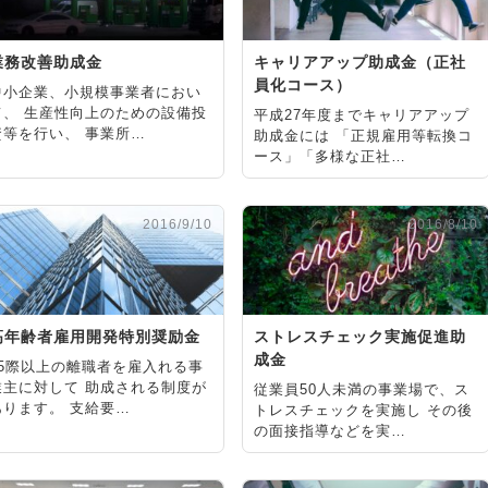
業務改善助成金
キャリアアップ助成金（正社
員化コース）
中小企業、小規模事業者におい
て、 生産性向上のための設備投
平成27年度までキャリアアップ
資等を行い、 事業所…
助成金には 「正規雇用等転換コ
ース」「多様な正社…
2016/9/10
2016/8/10
高年齢者雇用開発特別奨励金
ストレスチェック実施促進助
成金
65際以上の離職者を雇入れる事
業主に対して 助成される制度が
従業員50人未満の事業場で、ス
あります。 支給要…
トレスチェックを実施し その後
の面接指導などを実…