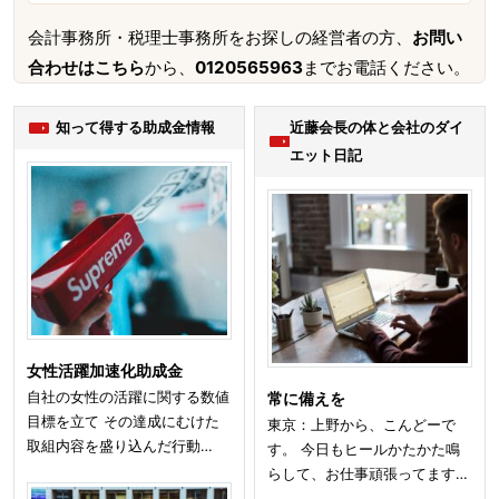
会計事務所・税理士事務所をお探しの経営者の方、
お問い
合わせはこちら
から、
0120565963
までお電話ください。
知って得する助成金情報
近藤会長の体と会社のダイ
エット日記
女性活躍加速化助成金
自社の女性の活躍に関する数値
常に備えを
目標を立て その達成にむけた
東京：上野から、こんどーで
取組内容を盛り込んだ行動…
す。 今日もヒールかたかた鳴
らして、お仕事頑張ってます…