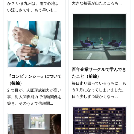
大きな被害が出たところも…
か？ いま九州は、雨で心地よ
い涼しさです。もう早いも…
百年企業サークルで学んでき
『コンピテンシー』について
たこと（前編）
（後編）
毎日走り回っているうちに、も
う3 月になってしまいました。
2 つ目が、人脈形成能力が高い
日々少しずつ暖かくなっ…
事。対人関係能力で信頼関係を
築き、そのうえで信頼関…