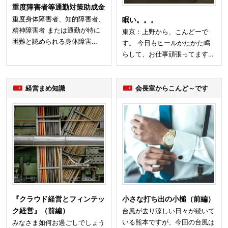
重度障害者等通勤対策助成金
重度身体障害者、知的障害者、
眠い。。。
精神障害者 または通勤が特に
東京：上野から、こんどーで
困難と認められる身体障害…
す。 今日もヒールかたかた鳴
らして、お仕事頑張ってます…
経営まめ知識
会長室からこんど～です
『クラウド経営とフィンテッ
小さな打ち出の小槌（前編）
ク経営』（前編）
台風が去り涼しい日々が続いて
いる熊本ですが、今回の台風は
みなさま如何お過ごしでしょう