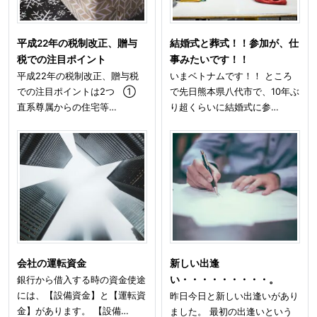
平成22年の税制改正、贈与
結婚式と葬式！！参加が、仕
税での注目ポイント
事みたいです！！
平成22年の税制改正、贈与税
いまベトナムです！！ ところ
での注目ポイントは2つ ①
で先日熊本県八代市で、10年ぶ
直系尊属からの住宅等…
り超くらいに結婚式に参…
会社の運転資金
新しい出逢
銀行から借入する時の資金使途
い・・・・・・・・・。
には、【設備資金】と【運転資
昨日今日と新しい出逢いがあり
金】があります。 【設備…
ました。 最初の出逢いという