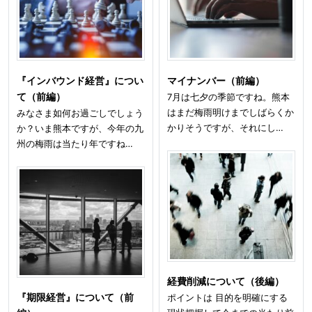
『インバウンド経営』につい
マイナンバー（前編）
て（前編）
7月は七夕の季節ですね。熊本
はまだ梅雨明けまでしばらくか
みなさま如何お過ごしでしょう
かりそうですが、それにし…
か？いま熊本ですが、今年の九
州の梅雨は当たり年ですね…
経費削減について（後編）
『期限経営』について（前
ポイントは 目的を明確にする