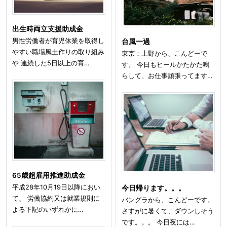
出生時両立支援助成金
男性労働者が育児休業を取得し
台風一過
やすい職場風土作りの取り組み
東京：上野から、こんどーで
や 連続した5日以上の育…
す。 今日もヒールかたかた鳴
らして、お仕事頑張ってます…
65歳超雇用推進助成金
平成28年10月19日以降におい
今日帰ります。。。
て、 労働協約又は就業規則に
バングラから、こんどーです。
よる下記のいずれかに…
さすがに暑くて、ダウンしそう
です。。。 今日夜には…