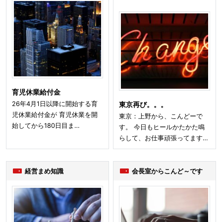
育児休業給付金
26年4月1日以降に開始する育
東京再び。。。
児休業給付金が 育児休業を開
東京：上野から、こんどーで
始してから180日目ま…
す。 今日もヒールかたかた鳴
らして、お仕事頑張ってます…
経営まめ知識
会長室からこんど～です