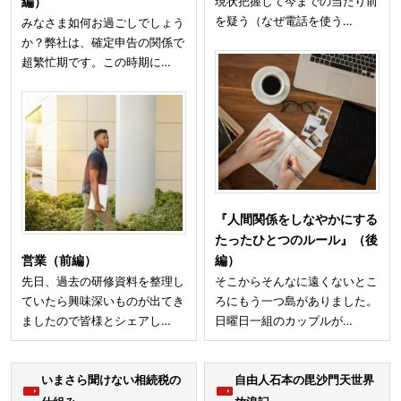
現状把握して今までの当たり前
編）
を疑う（なぜ電話を使う…
みなさま如何お過ごしでしょう
か？弊社は、確定申告の関係で
超繁忙期です。この時期に…
『人間関係をしなやかにする
たったひとつのルール』（後
営業（前編）
編）
先日、過去の研修資料を整理し
そこからそんなに遠くないとこ
ていたら興味深いものが出てき
ろにもう一つ島がありました。
ましたので皆様とシェアし…
日曜日一組のカップルが…
いまさら聞けない相続税の
自由人石本の毘沙門天世界