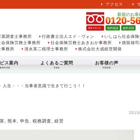
アクセス
家屋調査士事務所
行政書士法人エド・ヴォン
いしはら社会保険
社会保険労務士事務所
社会保険労務士あきおか事務所
徳留雄司
士事務所
清永英二税理士事務所
株式会社大成経営開発
ビス案内
よくあるご質問
お客様の声
人生・・・当事者意識で生きて行こう！！
2015/
算
,
熊本
,
申告
,
税務調査
,
経営