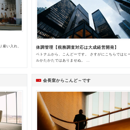
り雇い入れ、
体調管理【税務調査対応は大成経営開発】
ベトナムから、こんどーです。 さすがにこちらではヒ
ルかたかたではありませぬ。 …
会長室からこんど～です