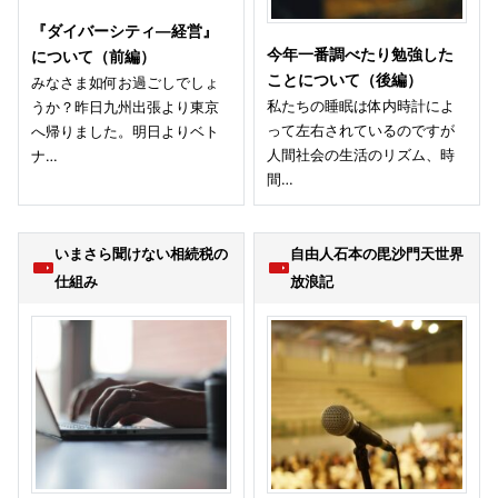
『ダイバーシティ—経営』
今年一番調べたり勉強した
について（前編）
ことについて（後編）
みなさま如何お過ごしでしょ
私たちの睡眠は体内時計によ
うか？昨日九州出張より東京
って左右されているのですが
へ帰りました。明日よりベト
人間社会の生活のリズム、時
ナ…
間…
いまさら聞けない相続税の
自由人石本の毘沙門天世界
仕組み
放浪記