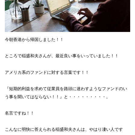
今朝
香港
から帰国しました！！
ところで稲盛和夫さんが、最近良い事をいっていました！！
アメリカ系の
ファンド
に対する言葉です！！
『
短期的利益
を求めて
従業員を路頭に迷わす
ようなファンドのい
う事を聞いてはならない！！』
と・・・・・・・・・。
名言ですね！！
こんなに
明快
に答えられる稲盛和夫
さんは、やはり凄い人です