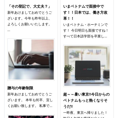
「その登記で、大丈夫？」
いまベトナムで面接中で
新年あけましておめでとうご
す！！日本では、働き方改
ざいます。今年も昨年以上、
革！！
よろしくお願いいたします。
いまベトナム・ホーチミンで
…
す！ 今日明日も面接ですね！
すべて日本語学部を卒業し…
贈与の年齢制限
新年あけましておめでとうご
超～～暑い東京!!今日からの
ざいます。 本年も何卒、宜し
ベトナムもっと熱くなりそ
くお願い致します。 私事で…
うだ!!
一昨夜、東京へ帰りました！