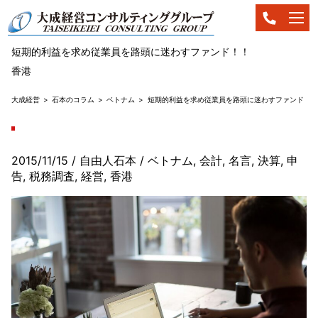
短期的利益を求め従業員を路頭に迷わすファンド！！
香港
大成経営
石本のコラム
ベトナム
短期的利益を求め従業員を路頭に迷わすファンド！！
2015/11/15
/ 自由人石本
/
ベトナム
,
会計
,
名言
,
決算
,
申
告
,
税務調査
,
経営
,
香港