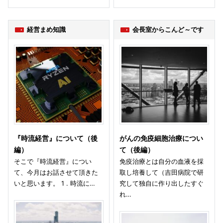
経営まめ知識
会長室からこんど～です
『時流経営』について（後
がんの免疫細胞治療につい
編）
て（後編）
そこで『時流経営』につい
免疫治療とは自分の血液を採
て、今月はお話させて頂きた
取し培養して（吉田病院で研
いと思います。 1 . 時流に…
究して独自に作り出したすぐ
れ…