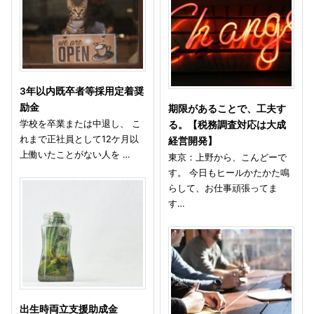
3年以内既卒者等採用定着奨
励金
期限があることで、工夫す
学校を卒業または中退し、 こ
る。【税務調査対応は大成
れまで正社員として12ケ月以
経営開発】
上働いたことがない人を …
東京：上野から、こんどーで
す。 今日もヒールかたかた鳴
らして、お仕事頑張ってま
す…
出生時両立支援助成金