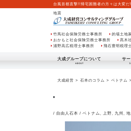
台風首都直撃!!帰宅困難者の方々は大変だ!
地震
竹馬社会保険労務士事務所
的場土地
おかもと社会保険労務士事務所
髙木
浦野高広税理士事務所
飛石豊明税理
大成グループについて
サー
大成経営
石本のコラム
ベトナム
/ 自由人石本
/
ベトナム
,
上野
,
九州
,
地