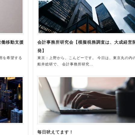
労働移動支援
会計事務所研究会【模擬税務調査は、大成経営
発】
用を希望する
東京：上野から、こんどーです。 今日は、東京丸の内
船井総研で、 会計事務所研究…
毎日吠えてます！