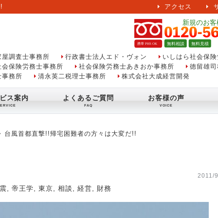
!
アクセス
家屋調査士事務所
行政書士法人エド・ヴォン
いしはら社会保険
社会保険労務士事務所
社会保険労務士あきおか事務所
徳留雄司
士事務所
清永英二税理士事務所
株式会社大成経営開発
ビス案内
よくあるご質問
お客様の声
台風首都直撃!!帰宅困難者の方々は大変だ!!
2011/9
震
,
帝王学
,
東京
,
相談
,
経営
,
財務