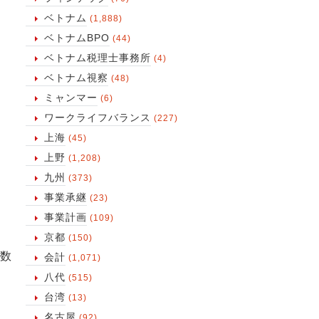
ベトナム
(1,888)
ベトナムBPO
(44)
ベトナム税理士事務所
(4)
ベトナム視察
(48)
ミャンマー
(6)
ワークライフバランス
(227)
上海
(45)
上野
(1,208)
九州
(373)
事業承継
(23)
事業計画
(109)
京都
(150)
数
会計
(1,071)
八代
(515)
台湾
(13)
名古屋
(92)