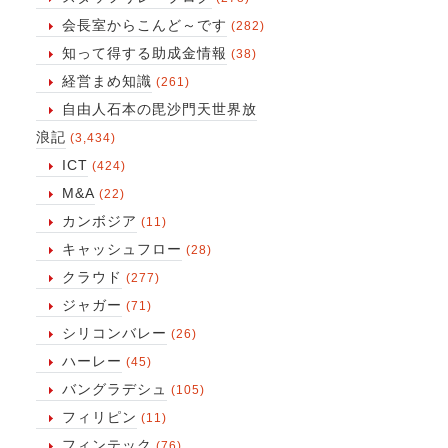
会長室からこんど～です
(282)
知って得する助成金情報
(38)
経営まめ知識
(261)
自由人石本の毘沙門天世界放
浪記
(3,434)
ICT
(424)
M&A
(22)
カンボジア
(11)
キャッシュフロー
(28)
クラウド
(277)
ジャガー
(71)
シリコンバレー
(26)
ハーレー
(45)
バングラデシュ
(105)
フィリピン
(11)
フィンテック
(76)