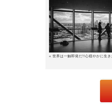
« 世界は一触即発だ!!心穏やかに生き