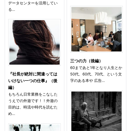
データセンターを活用してい
る…
三つの力（後編）
60まであと1年となり人生とか
『社長が絶対に間違っては
50代、60代、70代、という文
字のある本や 広告…
いけない一つの仕事』（後
編）
もちろん日常業務をこなした
うえでの外遊です！！外遊の
目的は、時流や時代を読むた
め…