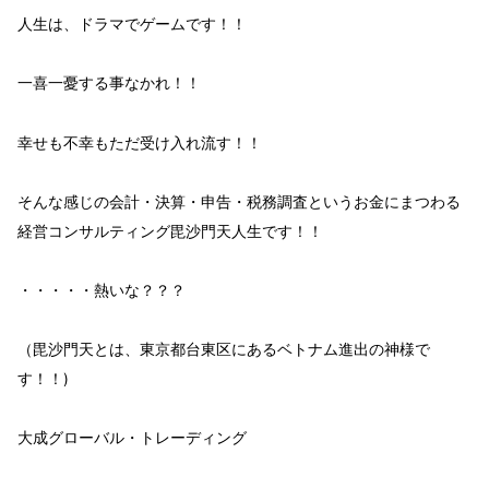
人生は、
ドラマ
で
ゲーム
です！！
一喜一憂する
事なかれ
！！
幸せも不幸も
ただ受け入れ流す
！！
そんな感じの会計・決算・申告・税務調査という
お金
にまつわる
経営コンサルティング
毘沙門天
人生
です！！
・・・・・
熱い
な？？？
（毘沙門天とは、東京都台東区にあるベトナム進出の神様で
す！！)
大成グローバル・トレーディング