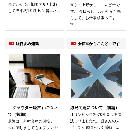
モデルかつ、旧モデルと比較
東京：上野から、こんどーで
して年平均1％以上の 省エネ…
す。 今日もヒールかたかた鳴
らして、お仕事頑張ってま
す…
経営まめ知識
会長室からこんど～です
『クラウダー経営』につい
原発問題について（前編）
て（後編）
オリンピック2020年東京開催
決まりましたね。皆さんのス
最近は、基幹業務の財務デー
ピーチが素晴らしく感動し…
タに関しましてもエプソンの