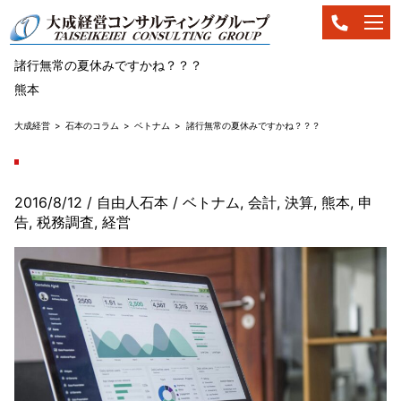
諸行無常の夏休みですかね？？？
熊本
大成経営
石本のコラム
ベトナム
諸行無常の夏休みですかね？？？
2016/8/12
/ 自由人石本
/
ベトナム
,
会計
,
決算
,
熊本
,
申
告
,
税務調査
,
経営