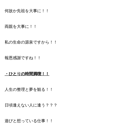
何故か
先祖
を大事に！！
両親
を大事に！！
私の
生命
の源泉
ですから！！
報恩感謝
ですね！！
・
ひとり
の
時間満喫！！
人生の
整理
と
夢
を観る
！！
日頃
逢えない人
に逢う？？？
遊び
と想っている仕事！！