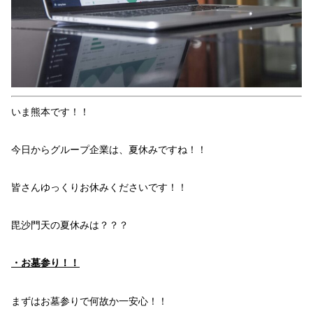
いま熊本です！！
今日からグループ企業は、
夏休み
ですね！！
皆さん
ゆっくり
お休み
くださいです！！
毘沙門天
の夏休みは？？？
・お
墓
参り！！
まずはお墓参りで
何故か
一安心
！！