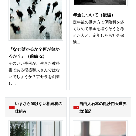
年金について（後編）
定年後の働き方で保険料を多
く収めて年金を増やそうと考
えた人と、定年したら社会保
険…
『なぜ儲かるか？何が儲か
るか？』（前編-2）
そのいい事例が、生きた教科
書である稲盛和夫さんではな
いでしょうか？京セラを創業
し…
いまさら聞けない相続税の
自由人石本の毘沙門天世界
仕組み
放浪記