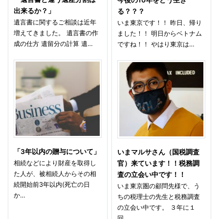
出来るか？」
る？？？
遺言書に関するご相談は近年
いま東京です！！ 昨日、帰り
増えてきました。 遺言書の作
ました！！ 明日からベトナム
成の仕方 遺留分の計算 遺…
ですね！！ やはり東京は…
「3年以内の贈与について」
いまマルサさん（国税調査
相続などにより財産を取得し
官）来ています！！税務調
た人が、被相続人からその相
査の立会い中です！！
続開始前3年以内(死亡の日
いま東京圏の顧問先様で、う
か…
ちの税理士の先生と税務調査
の立会い中です。 ３年に１
回…