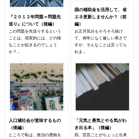
国の補助金を活用して、省
『２０１２年問題＝問題先
エネ更新しませんか？（前
送り』について（後編）
編）
この問題を先送りするという
お正月気分もそろそろ抜け
ことは、現実的には、どの様
て、例年になく厳しい寒さで
なことが起きるのでしょう
すが、そんなことは言ってら
か？…
れま…
人口減社会が意味するもの
「元気と勇気とやる気がわ
（後編）
き出る本」（後編）
ところで私は、政治の愚痴を
四、芸芸ごとがちょっと出来