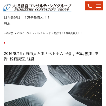
日々是好日！！無事是貴人！！
熊本
大成経営
石本のコラム
ベトナム
日々是好日！！無事是貴人！！
2016/8/16
/ 自由人石本
/
ベトナム
,
会計
,
決算
,
熊本
,
申
告
,
税務調査
,
経営