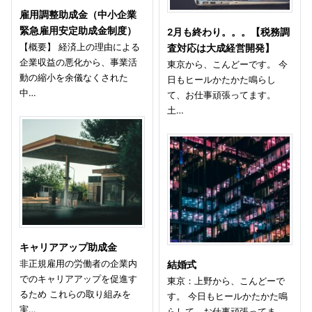
雇用調整助成金（中小企業
緊急雇用安定助成金制度）
2月も終わり。。。【税務調
【概要】 経済上の理由による
査対応は大成経営開発】
企業収益の悪化から、事業活
東京から、こんどーです。 今
動の縮小を余儀なくされた
日もヒールかたかた鳴らし
中…
て、お仕事頑張ってます。
土…
キャリアアップ助成金
非正規雇用の労働者の企業内
結婚式
でのキャリアアップを促進す
東京：上野から、こんどーで
るため これらの取り組みを
す。 今日もヒールかたかた鳴
実…
らして、お仕事頑張ってま