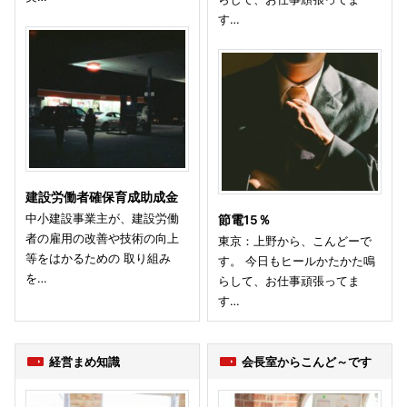
す…
建設労働者確保育成助成金
中小建設事業主が、建設労働
節電15％
者の雇用の改善や技術の向上
東京：上野から、こんどーで
等をはかるための 取り組み
す。 今日もヒールかたかた鳴
を…
らして、お仕事頑張ってま
す…
経営まめ知識
会長室からこんど～です