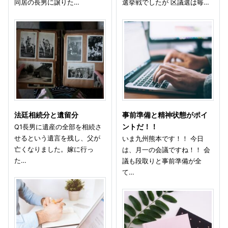
同居の長男に譲りた…
選挙戦でしたが 区議選は毎…
法廷相続分と遺留分
事前準備と精神状態がポイ
Q1長男に遺産の全部を相続さ
ントだ！！
せるという遺言を残し、父が
いま九州熊本です！！ 今日
亡くなりました。嫁に行っ
は、月一の会議ですね！！ 会
た…
議も段取りと事前準備が全
て…