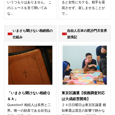
いうつもりはありません。 こ
ると女性にモテる。相手を退
のニュースを見て聞いてみ
屈させず、楽しませることが
な…
で…
いまさら聞けない相続税の
自由人石本の毘沙門天世界
仕組み
放浪記
「いまさら聞けない相続Ｑ
東京区議選【税務調査対応
＆Ａ」
は大成経営開発】
Question1 相続人は長男と二
２４日日曜日は東京区議選 都
男。唯一の財産である自宅は
知事選は震災の影響で静かな