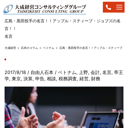
広島・黒田投手の名言！！アップル・スティーブ・ジョブズの名
言！！
名言
大成経営
石本のコラム
ベトナム
広島・黒田投手の名言！！アップル・スティーブ・ジ
2017/8/18
/ 自由人石本
/
ベトナム
,
上野
,
会計
,
名言
,
帝王
学
,
東京
,
決算
,
申告
,
相談
,
税務調査
,
経営
,
財務