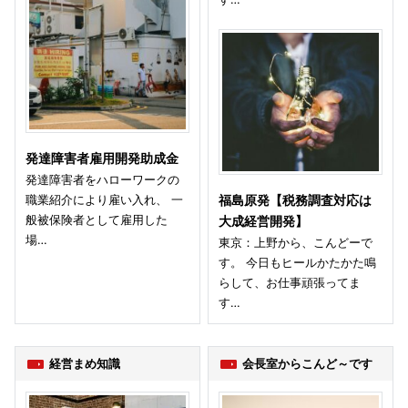
発達障害者雇用開発助成金
発達障害者をハローワークの
職業紹介により雇い入れ、 一
福島原発【税務調査対応は
般被保険者として雇用した
大成経営開発】
場…
東京：上野から、こんどーで
す。 今日もヒールかたかた鳴
らして、お仕事頑張ってま
す…
経営まめ知識
会長室からこんど～です