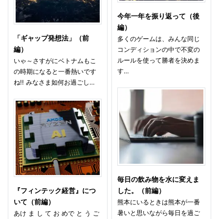
今年一年を振り返って（後
編）
「ギャップ発想法」（前
多くのゲームは、みんな同じ
編）
コンディションの中で不変の
ルールを使って勝者を決めま
いゃ～さすがにベトナムもこ
す…
の時期になると一番熱いです
ね!! みなさま如何お過ごし…
毎日の飲み物を水に変えま
『フィンテック経営』につ
した。（前編）
いて（前編）
熊本にいるときは熊本が一番
暑いと思いながら毎日を過ご
あけ ま し て お めで と う ご