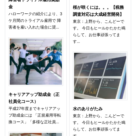
金
桜が咲くには。。。【税務
ハローワークの紹介により、3
調査対応は大成経営開発】
ケ月間のトライアル雇用で 障
東京：上野から、こんどーで
害者を雇い入れた場合に奨…
す。 今日もヒールかたかた鳴
らして、お仕事頑張ってま
す…
キャリアアップ助成金（正
社員化コース）
平成27年度までキャリアアッ
水のありがたみ
プ助成金には 「正規雇用等転
東京：上野から、こんどーで
換コース」「多様な正社員…
す。 今日もヒールかたかた鳴
らして、お仕事頑張ってま
す…