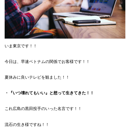
いま
東京
です！！
今日は、早速ベトナムの関係でお客様です！！
夏休みに良い
テレビ
を観ました！！
・『いつ壊れてもいい』と想って生きてきた！！
これ
広島の
黒田投手
のいった名言
です！！
流石の
生き様
ですね！！