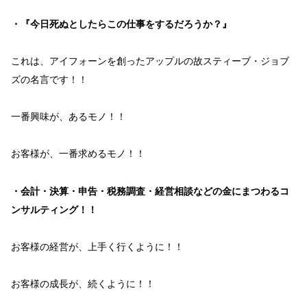
・『今日死ぬとしたらこの仕事をするだろうか？』
これは、
アイフォーン
を創ったアップルの故
スティーブ・ジョブ
ズ
の名言
です！！
一番興味
が、あるモノ！！
お客様が、一番求める
モノ！！
・会計・決算・申告・税務調査・経営相談などの金にまつわるコ
ンサルティング！！
お客様の
経営が、上手く行く
ように！！
お客様の
成長が、続く
ように！！