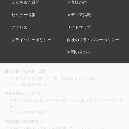
よくあるご質問
お客様の声
セミナー情報
メディア掲載
アクセス
サイトマップ
プライバシーポリシー
保険のプライバシーポリシー
お問い合わせ
東京本部（台東区・上野）
〒110-0015 東京都台東区東上野2-22-5 旭ビル5F
TEL：
03-5817-4822
大阪事業所（天王寺）
〒543-0031 大阪府大阪市天王寺区石ヶ辻町4-11 アップライゼビル
6F
TEL：
06-6773-1535
熊本本部（熊本市南区）
〒862-0965 熊本県熊本市南区田井島1-3-50 ガレリアⅡ