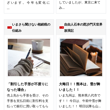
していましたが、東京に来て
ざ いま す 。 今 年 も変 化 に
み…
…
いまさら聞けない相続税の
自由人石本の毘沙門天世界
仕組み
放浪記
「割引した手形が不渡りに
大晦日！！熊本は、雪が舞
なった場合」
いました！！
売上先から手形を受け、その
いま九州は、熊本県八代市で
手形を支払日前に割引料を支
す！！ 今日は、午前中雪が舞
払って銀行に買い取ってもら
いました！！ 明日以降も山…