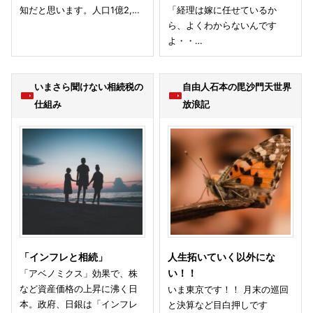
知だと思います。人口1億2,…
「経理は嫁に任せているか
ら、よくわからないんです
よ・・…
いまさら聞けない相続税の
自由人石本の毘沙門天世界
仕組み
放浪記
「インフレと相続」
人生拓いていく以外にな
「アベノミクス」効果で、株
い！！
など資産価格の上昇に沸く日
いま東京です！！ 月末の巡回
本。政府、日銀は「インフレ
と決算など目白押しです