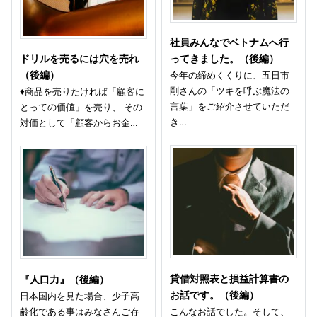
社員みんなでベトナムへ行
ドリルを売るには穴を売れ
ってきました。（後編）
（後編）
今年の締めくくりに、五日市
剛さんの「ツキを呼ぶ魔法の
♦商品を売りたければ「顧客に
言葉」をご紹介させていただ
とっての価値」を売り、 その
き…
対価として「顧客からお金…
貸借対照表と損益計算書の
『人口力』（後編）
お話です。（後編）
日本国内を見た場合、少子高
齢化である事はみなさんご存
こんなお話でした。そして、