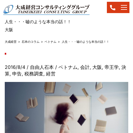
人生・・・嘘のような本当の話！！
大阪
大成経営
石本のコラム
ベトナム
人生・・・嘘のような本当の話！！
2016/8/4
/ 自由人石本
/
ベトナム
,
会計
,
大阪
,
帝王学
,
決
算
,
申告
,
税務調査
,
経営