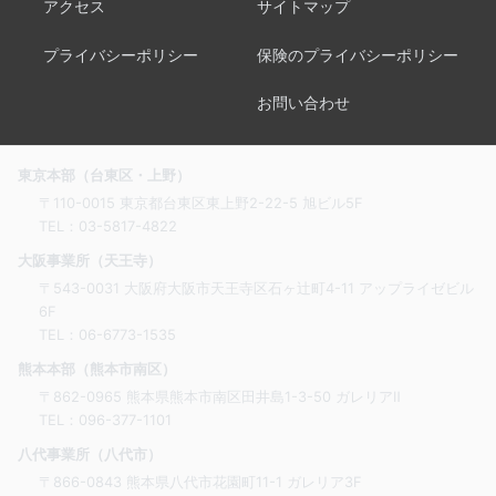
アクセス
サイトマップ
プライバシーポリシー
保険のプライバシーポリシー
お問い合わせ
東京本部（台東区・上野）
〒110-0015 東京都台東区東上野2-22-5 旭ビル5F
TEL：
03-5817-4822
大阪事業所（天王寺）
〒543-0031 大阪府大阪市天王寺区石ヶ辻町4-11 アップライゼビル
6F
TEL：
06-6773-1535
熊本本部（熊本市南区）
〒862-0965 熊本県熊本市南区田井島1-3-50 ガレリアⅡ
TEL：
096-377-1101
八代事業所（八代市）
〒866-0843 熊本県八代市花園町11-1 ガレリア3F