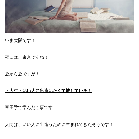
いま大阪です！
夜には、東京ですね！
旅から旅ですが！
・人生・
いい人に
出逢い
たくて
旅している！
帝王学
で学んだこ事です！
人間は、
いい人に出逢うため
に生まれてきた
そうです！