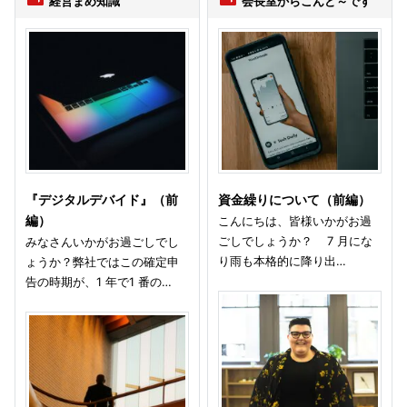
経営まめ知識
会長室からこんど～です
『デジタルデバイド』（前
資金繰りについて（前編）
編）
こんにちは、皆様いかがお過
ごしでしょうか？ 7 月にな
みなさんいかがお過ごしでし
り雨も本格的に降り出…
ょうか？弊社ではこの確定申
告の時期が、1 年で1 番の…