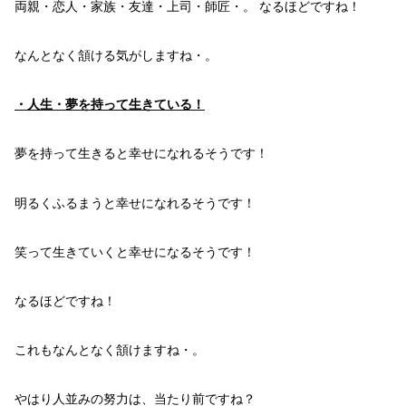
両親・恋人・家族・友達・上司・師匠・。
なるほどですね！
なんとなく頷ける気がしますね・。
・人生・
夢
を持って生きて
いる！
夢
を持って生きると
幸せになれる
そうです！
明るく
ふるまうと
幸せになれる
そうです！
笑って
生きていくと
幸せになる
そうです！
なるほどですね！
これもなんとなく頷けますね・。
やはり
人並みの
努力
は、
当たり前
ですね？