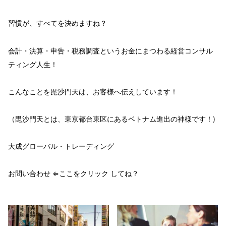
習慣
が、
すべてを
決めます
ね？
会計・決算・申告・税務調査という
お金
にまつわる経営コンサル
ティング人生！
こんなことを
毘沙門天
は、
お客様へ伝え
しています！
（毘沙門天とは、東京都台東区にあるベトナム進出の神様です！)
大成グローバル・トレーディング
お問い合わせ ⇐ここをクリック してね？