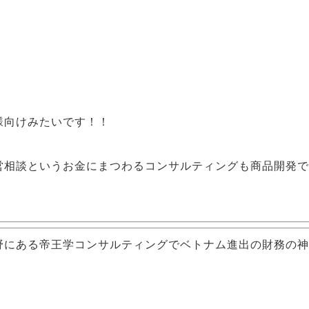
様向け
みたいです！！
営相談という
お金
にまつわるコンサルティングも
商品開発
で
野にある帝王学コンサルティングでベトナム進出の財務の神