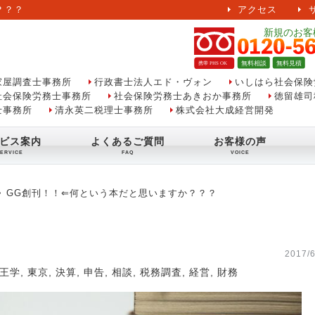
？？？
アクセス
家屋調査士事務所
行政書士法人エド・ヴォン
いしはら社会保険
社会保険労務士事務所
社会保険労務士あきおか事務所
徳留雄司
士事務所
清永英二税理士事務所
株式会社大成経営開発
ビス案内
よくあるご質問
お客様の声
GG創刊！！⇐何という本だと思いますか？？？
2017/6
王学
,
東京
,
決算
,
申告
,
相談
,
税務調査
,
経営
,
財務