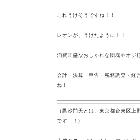
これ
うけそう
ですね！！
レオン
が、うけたように！！
消費旺盛
な
おしゃれな団塊
や
オジ
会計・決算・申告・税務調査・経
ね！！
（毘沙門天とは、東京都台東区上
です！！)