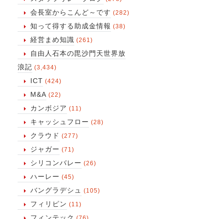
会長室からこんど～です
(282)
知って得する助成金情報
(38)
経営まめ知識
(261)
自由人石本の毘沙門天世界放
浪記
(3,434)
ICT
(424)
M&A
(22)
カンボジア
(11)
キャッシュフロー
(28)
クラウド
(277)
ジャガー
(71)
シリコンバレー
(26)
ハーレー
(45)
バングラデシュ
(105)
フィリピン
(11)
フィンテック
(76)