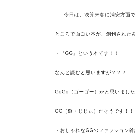
今日は、決算来客に
浦安
方面
ところで
面白い本が、創刊
された
・『GG』という本です！！
なんと読む
と思いますが？？？
GoGo（ゴーゴー）
かと思いまし
GG（爺・じじぃ）
だそうです！！
・おしゃれなGGのファッション