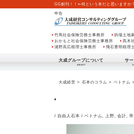
GG創刊！！⇐何という本だと思いますか
申告
竹馬社会保険労務士事務所
的場土地
おかもと社会保険労務士事務所
髙木
浦野高広税理士事務所
飛石豊明税理
大成グループについて
サー
大成経営
石本のコラム
ベトナム
/ 自由人石本
/
ベトナム
,
上野
,
会計
,
帝