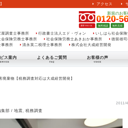
】
アクセス
家屋調査士事務所
行政書士法人エド・ヴォン
いしはら社会保険
社会保険労務士事務所
社会保険労務士あきおか事務所
徳留雄司
士事務所
清永英二税理士事務所
株式会社大成経営開発
ビス案内
よくあるご質問
お客様の声
害廃棄物【税務調査対応は大成経営開発】
2011/4
編集部
/
地震
,
税務調査