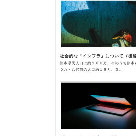
社会的な『インフラ』について（後
熊本県民人口は約１８０万、そのうち熊本
０万・八代市の人口約１８万。３…