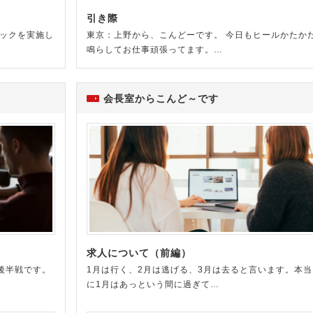
引き際
ェックを実施し
東京：上野から、こんどーです。 今日もヒールかたか
鳴らしてお仕事頑張ってます。…
会長室からこんど～です
）
求人について（前編）
後半戦です。
1月は行く、2月は逃げる、3月は去ると言います。本当
に1月はあっという間に過ぎて…