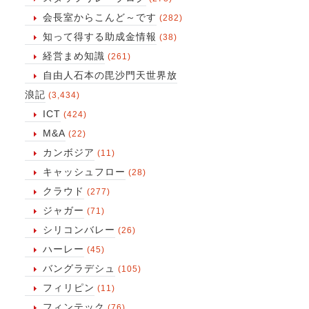
会長室からこんど～です
(282)
知って得する助成金情報
(38)
経営まめ知識
(261)
自由人石本の毘沙門天世界放
浪記
(3,434)
ICT
(424)
M&A
(22)
カンボジア
(11)
キャッシュフロー
(28)
クラウド
(277)
ジャガー
(71)
シリコンバレー
(26)
ハーレー
(45)
バングラデシュ
(105)
フィリピン
(11)
フィンテック
(76)