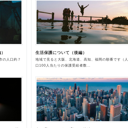
編）
生活保護について（後編）
市の人口約７
地域で見ると大阪、北海道、高知、福岡の順番です（
口100人当たりの保護受給者数…