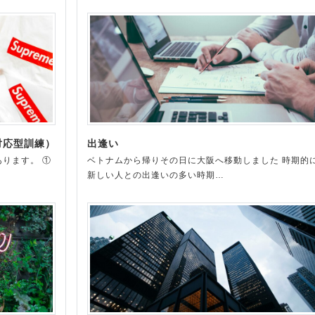
対応型訓練）
出逢い
ります。 ①
ベトナムから帰りその日に大阪へ移動しました 時期的
新しい人との出逢いの多い時期…