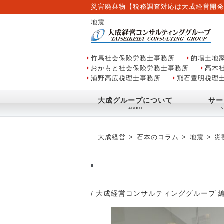
災害廃棄物【税務調査対応は大成経営開発
地震
竹馬社会保険労務士事務所
的場土地
おかもと社会保険労務士事務所
髙木
浦野高広税理士事務所
飛石豊明税理
大成グループについて
サー
大成経営
石本のコラム
地震
災
/ 大成経営コンサルティンググループ 