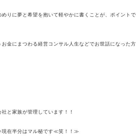
のめりに夢と希望を抱いて軽やかに書く
ことが、ポイントで
う
お金
にまつわる経営コンサル人生などで
お世話になった方
会社と家族が管理
しています！！
今現在半分はマル秘
です
≪笑！！≫