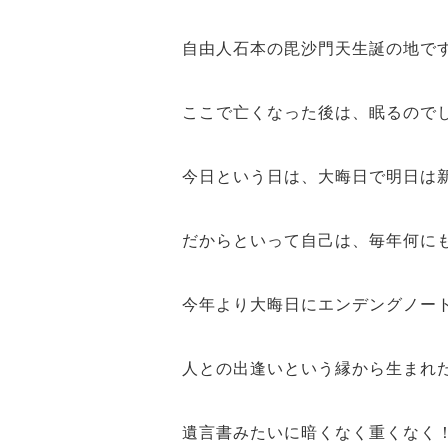
自由人石本
の
毘沙門天
生誕の地で
ここで亡くなった後は、
眠る
ので
今日という日は、大晦日で明日は
だからといって自己は、毎年何に
今年より大晦日に
エンデングノー
人との出逢いという縁
から生まれ
遺言書みたいに暗くなく重くなく