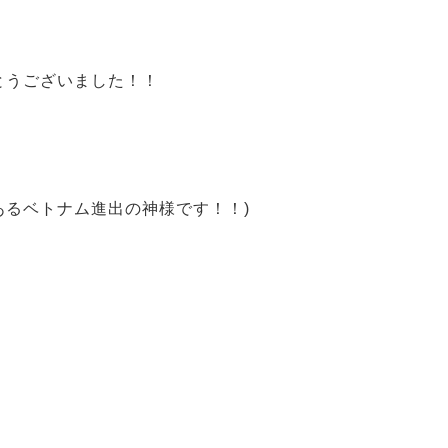
！
とうございました！！
あるベトナム進出の神様です！！)