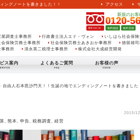
ィングノートを書きました！！
アクセス
家屋調査士事務所
行政書士法人エド・ヴォン
いしはら社会保険
社会保険労務士事務所
社会保険労務士あきおか事務所
徳留雄司
士事務所
清永英二税理士事務所
株式会社大成経営開発
ビス案内
よくあるご質問
お客様の声
自由人石本毘沙門天！！生誕の地でエンディングノートを書きました
2015/12
算
,
熊本
,
申告
,
税務調査
,
経営