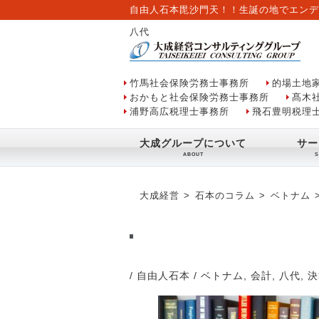
自由人石本毘沙門天！！生誕の地でエンデ
八代
竹馬社会保険労務士事務所
的場土地
おかもと社会保険労務士事務所
髙木
浦野高広税理士事務所
飛石豊明税理
大成グループについて
サー
大成経営
石本のコラム
ベトナム
/ 自由人石本
/
ベトナム
,
会計
,
八代
,
決