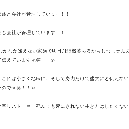
家族と会社が管理
しています！！
れも会社が管理
しています！！
なかなか逢えない家族で明日飛行機落ちるかもしれません
で伝えています
≪笑！！≫
⇒
これは
小さく地味
に、そして
身内だけで盛大
にと伝えない
いので
≪笑！！≫
い事リスト ⇒ 死んでも死にきれない生き方はしたくない