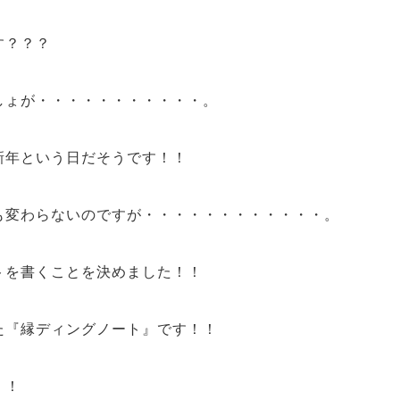
す？？？
しょが・・・・・・・・・・・。
新年という日だそうです！！
も変わらないのですが・・・・・・・・・・・・。
ト
を書くことを決めました！！
た
『
縁
ディングノート』
です！！
！！