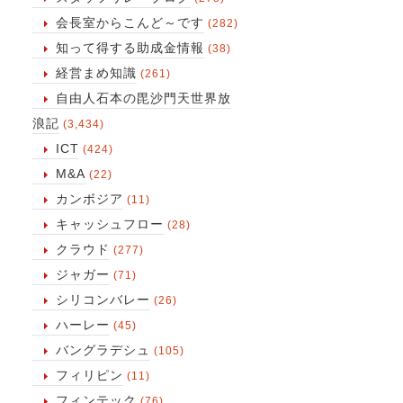
会長室からこんど～です
(282)
知って得する助成金情報
(38)
経営まめ知識
(261)
自由人石本の毘沙門天世界放
浪記
(3,434)
ICT
(424)
M&A
(22)
カンボジア
(11)
キャッシュフロー
(28)
クラウド
(277)
ジャガー
(71)
シリコンバレー
(26)
ハーレー
(45)
バングラデシュ
(105)
フィリピン
(11)
フィンテック
(76)