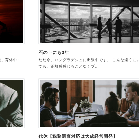
石の上にも3年
に 育休中・
ただ今、バングラデシュに出張中です。 こんな遠くに
ても、距離感感じることなくブ…
代休【税務調査対応は大成経営開発】