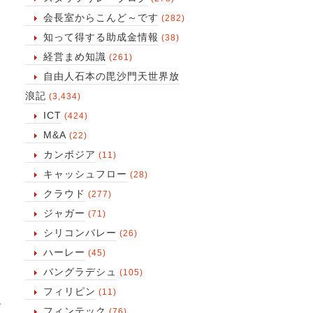
会長室からこんど～です
(282)
知って得する助成金情報
(38)
経営まめ知識
(261)
自由人石本の毘沙門天世界放
浪記
(3,434)
ICT
(424)
M&A
(22)
カンボジア
(11)
キャッシュフロー
(28)
クラウド
(277)
ジャガー
(71)
シリコンバレー
(26)
ハーレー
(45)
バングラデシュ
(105)
フィリピン
(11)
、
フィンテック
(76)