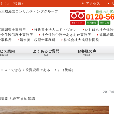
！！』（後編）
アクセス
る大成経営コンサルティンググループ
家屋調査士事務所
行政書士法人エド・ヴォン
いしはら社会保険
社会保険労務士事務所
社会保険労務士あきおか事務所
徳留雄司
士事務所
清永英二税理士事務所
株式会社大成経営開発
ビス案内
よくあるご質問
お客様の声
、コストではなく投資資産である！！』（後編）
2017/6
編集部
/
経営まめ知識