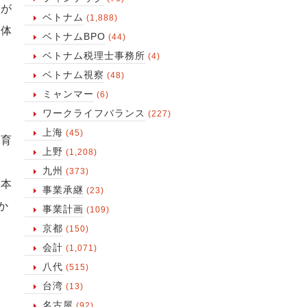
方が
ベトナム
(1,888)
全体
ベトナムBPO
(44)
ベトナム税理士事務所
(4)
ベトナム視察
(48)
ミャンマー
(6)
ワークライフバランス
(227)
上海
(45)
教育
上野
(1,208)
せ
九州
(373)
、本
事業承継
(23)
か
事業計画
(109)
京都
(150)
会計
(1,071)
八代
(515)
台湾
(13)
名古屋
(92)