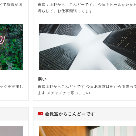
どで就職が困
東京：上野から、こんどーです。 今日もヒールかたか
鳴らして、お仕事頑張ってます…
寒い
ェックを実施し
東京上野からこんど～です 今日あ東京は朝から雨降っ
ます メチャメチャ寒い、この…
会長室からこんど～です