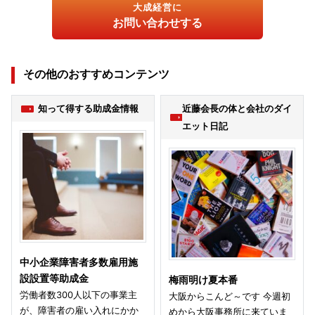
大成経営に
お問い合わせする
その他のおすすめコンテンツ
知って得する助成金情報
近藤会長の体と会社のダイ
エット日記
中小企業障害者多数雇用施
設設置等助成金
梅雨明け夏本番
労働者数300人以下の事業主
大阪からこんど～です 今週初
が、障害者の雇い入れにかか
めから大阪事務所に来ていま