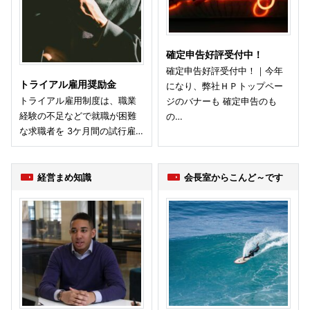
確定申告好評受付中！
確定申告好評受付中！｜今年
トライアル雇用奨励金
になり、弊社ＨＰトップペー
トライアル雇用制度は、職業
ジのバナーも 確定申告のも
経験の不足などで就職が困難
の…
な求職者を 3ケ月間の試行雇…
経営まめ知識
会長室からこんど～です