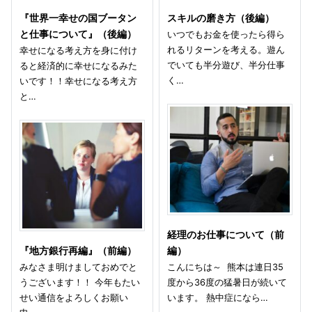
『世界一幸せの国ブータン
スキルの磨き方（後編）
と仕事について』（後編）
いつでもお金を使ったら得ら
れるリターンを考える。遊ん
幸せになる考え方を身に付け
でいても半分遊び、半分仕事
ると経済的に幸せになるみた
く…
いです！！幸せになる考え方
と…
経理のお仕事について（前
『地方銀行再編』（前編）
編）
みなさま明けましておめでと
こんにちは～ 熊本は連日35
うございます！！ 今年もたい
度から36度の猛暑日が続いて
せい通信をよろしくお願い
います。 熱中症になら…