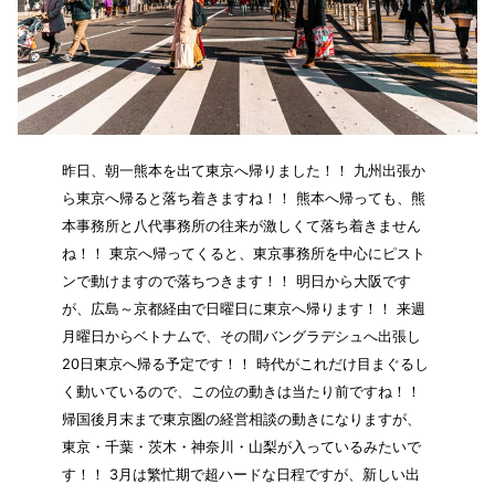
昨日、朝一熊本を出て東京へ帰りました！！ 九州出張か
ら東京へ帰ると落ち着きますね！！ 熊本へ帰っても、熊
本事務所と八代事務所の往来が激しくて落ち着きません
ね！！ 東京へ帰ってくると、東京事務所を中心にピスト
ンで動けますので落ちつきます！！ 明日から大阪です
が、広島～京都経由で日曜日に東京へ帰ります！！ 来週
月曜日からベトナムで、その間バングラデシュへ出張し
20日東京へ帰る予定です！！ 時代がこれだけ目まぐるし
く動いているので、この位の動きは当たり前ですね！！
帰国後月末まで東京圏の経営相談の動きになりますが、
東京・千葉・茨木・神奈川・山梨が入っているみたいで
す！！ 3月は繁忙期で超ハードな日程ですが、新しい出