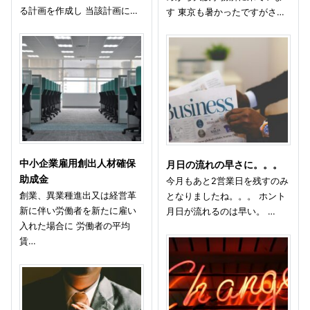
る計画を作成し 当該計画に…
す 東京も暑かったですがさ…
中小企業雇用創出人材確保
月日の流れの早さに。。。
助成金
今月もあと2営業日を残すのみ
創業、異業種進出又は経営革
となりましたね。。。 ホント
新に伴い労働者を新たに雇い
月日が流れるのは早い。 …
入れた場合に 労働者の平均
賃…