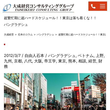
超繁忙期に超ハードスケジュール！！東京は落ち着くな！！
バングラデシュ
大成経営
石本のコラム
バングラデシュ
超繁忙期に超ハードスケジュール！！東京は落
2012/3/7
/ 自由人石本
/
バングラデシュ
,
ベトナム
,
上野
,
九州
,
京都
,
八代
,
大阪
,
帝王学
,
東京
,
熊本
,
相談
,
経営
,
財
務