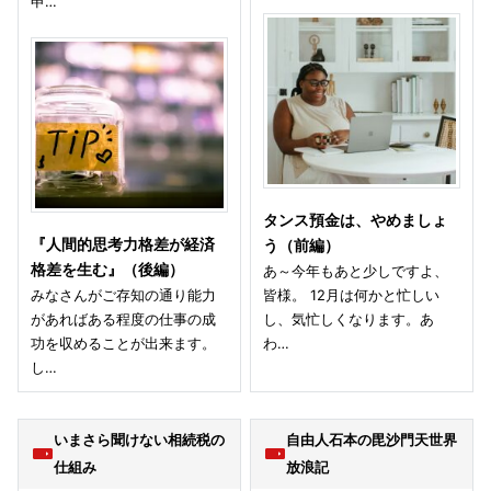
申…
タンス預金は、やめましょ
『人間的思考力格差が経済
う（前編）
格差を生む』（後編）
あ～今年もあと少しですよ、
みなさんがご存知の通り能力
皆様。 12月は何かと忙しい
があればある程度の仕事の成
し、気忙しくなります。あ
功を収めることが出来ます。
わ…
し…
いまさら聞けない相続税の
自由人石本の毘沙門天世界
仕組み
放浪記