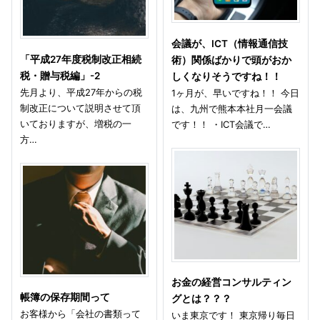
会議が、ICT（情報通信技
「平成27年度税制改正相続
術）関係ばかりで頭がおか
税・贈与税編」-2
しくなりそうですね！！
先月より、平成27年からの税
1ヶ月が、早いですね！！ 今日
制改正について説明させて頂
は、九州で熊本本社月一会議
いておりますが、増税の一
です！！ ・ICT会議で…
方…
お金の経営コンサルティン
帳簿の保存期間って
グとは？？？
お客様から「会社の書類って
いま東京です！ 東京帰り毎日