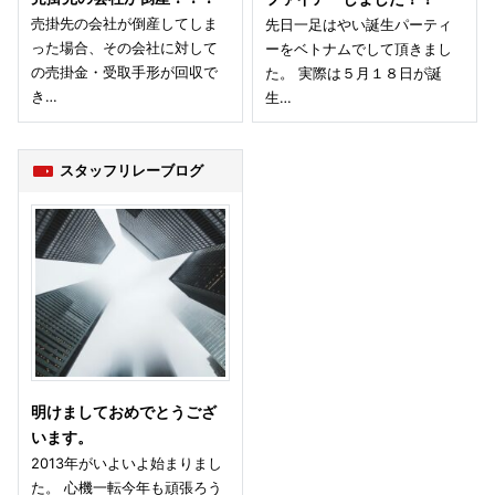
売掛先の会社が倒産してしま
先日一足はやい誕生パーティ
った場合、その会社に対して
ーをベトナムでして頂きまし
の売掛金・受取手形が回収で
た。 実際は５月１８日が誕
き…
生…
スタッフリレーブログ
明けましておめでとうござ
います。
2013年がいよいよ始まりまし
た。 心機一転今年も頑張ろう