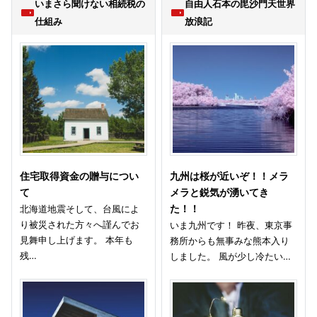
いまさら聞けない相続税の
自由人石本の毘沙門天世界
仕組み
放浪記
住宅取得資金の贈与につい
九州は桜が近いぞ！！メラ
て
メラと鋭気が湧いてき
北海道地震そして、台風によ
た！！
り被災された方々へ謹んでお
いま九州です！ 昨夜、東京事
見舞申し上げます。 本年も
務所からも無事みな熊本入り
残…
しました。 風が少し冷たい…