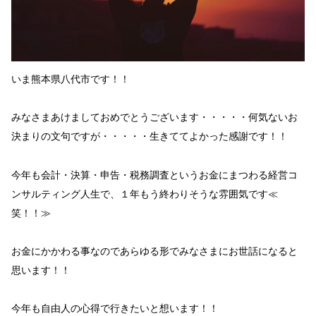
いま熊本県八代市です！！
みなさまあけましておめでとうございます
・・・・・何気ないお
決まりの文句ですが・・・・・
生きててよかった
感謝
です！！
今年も会計・決算・申告・税務調査という
お金にまつわる経営コ
ンサルティング人生で、
１年もう終わりそうな雰囲気
です
≪
笑！！≫
お金
にかかわる事なのであらゆる形で
みなさまにお世話
になる
と
思います！！
今年も
自由人の心得
で行きたいと想います！！