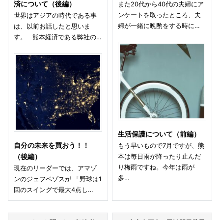
済について（後編）
また20代から40代の夫婦にア
ンケートを取ったところ、夫
世界はアジアの時代である事
婦が一緒に晩酌をする時に…
は、以前お話したと思いま
す。 熊本経済である弊社の…
生活保護について（前編）
自分の未来を買おう！！
もう早いもので7月ですが、熊
本は毎日雨が降ったり止んだ
（後編）
り梅雨ですね。今年は雨が
現在のリーダーでは、アマゾ
多…
ンのジェフベゾスが 「野球は1
回のスイングで最大4点し…