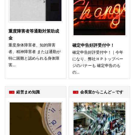
重度障害者等通勤対策助成
金
重度身体障害者、知的障害
確定申告好評受付中！
者、精神障害者 または通勤が
確定申告好評受付中！｜今年
特に困難と認められる身体障
になり、弊社ＨＰトップペー
害…
ジのバナーも 確定申告のも
の…
経営まめ知識
会長室からこんど～です