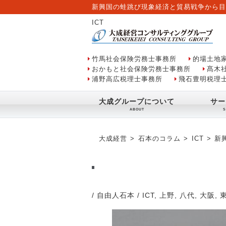
新興国の蛙跳び現象経済と貿易戦争から目
ICT
竹馬社会保険労務士事務所
的場土地
おかもと社会保険労務士事務所
髙木
浦野高広税理士事務所
飛石豊明税理
大成グループについて
サー
大成経営
石本のコラム
ICT
新
/ 自由人石本
/
ICT
,
上野
,
八代
,
大阪
,