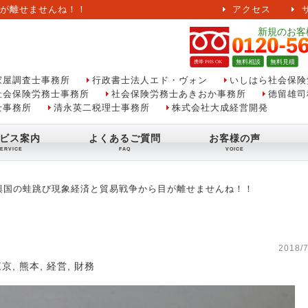
が離せませんね！！
アクセス
家屋調査士事務所
行政書士法人エド・ヴォン
いしはら社会保険
社会保険労務士事務所
社会保険労務士あきおか事務所
徳留雄司
士事務所
清永英二税理士事務所
株式会社大成経営開発
ビス案内
よくあるご質問
お客様の声
興国の蛙跳び現象経済と貿易戦争から目が離せませんね！！
2018/7
東京
,
熊本
,
経営
,
財務