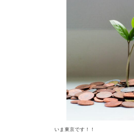
いま
東京
です！！