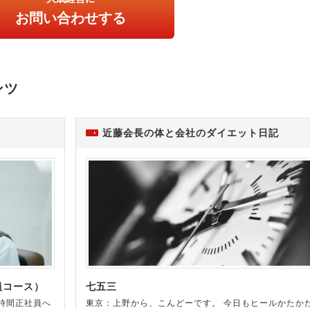
お問い合わせする
ンツ
近藤会長の体と会社のダイエット日記
員コース）
七五三
時間正社員へ
東京：上野から、こんどーです。 今日もヒールかたか