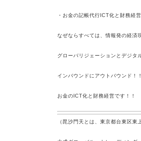
・お金の記帳代行ICT化と財務経
なぜならすべては、
情報発
の
経済
グローバリジェーション
と
デジタ
インバウンド
に
アウトバウンド！
お金のICT化
と
財務経営
です！！
（毘沙門天とは、東京都台東区東