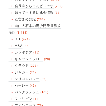
会長室からこんど～です
(282)
知って得する助成金情報
(38)
経営まめ知識
(261)
自由人石本の毘沙門天世界放
浪記
(3,434)
ICT
(424)
M&A
(22)
カンボジア
(11)
キャッシュフロー
(28)
クラウド
(277)
ジャガー
(71)
シリコンバレー
(26)
ハーレー
(45)
バングラデシュ
(105)
フィリピン
(11)
フィンテック
(76)