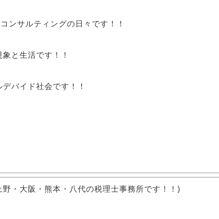
営コンサルティングの日々です！！
現象
と
生活
です！！
ルデバイド社会
です！！
！
上野・大阪・熊本・八代の税理士事務所です！！)