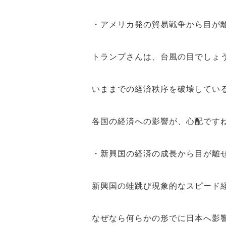
・アメリカ発の貿易戦争から目が
トランプ
さんは、
台風の目
でしょ
いままでの
経済秩序
を
破壊
してい
各国の
経済
への
影響
が、心配です
・新興国の経済の成長から目が離
新興国
の
蛙跳び現象
的な
スピード
なぜなら何らかの形でに
日本へ影