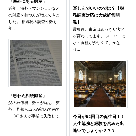
「海外にある財産」
近年、海外へマンションなど
楽しんでいいのでは？【税
の財産を持つ方が増えてきま
務調査対応は大成経営開
した。 相続税の調査件数も
発】
年…
震災後、東京はめっきり状況
が変わってます。 スーパーに
水・食糧が少なくて、かな
り…
「思わぬ相続財産」
父の葬儀後、数日が経ち、突
然、見知らぬ人が訪ねて来て
「○○さんが事業に失敗して…
今日が52回目の誕生日！！
人生勉強と経験を含めた出
逢いでしょうか？？？