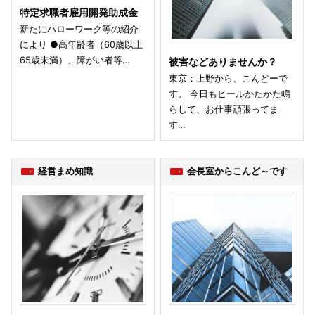
特定求職者雇用開発助成金
新たにハローワーク等の紹介
により ●高年齢者（60歳以上
65歳未満）、障がい者等…
被害などありませんか？
東京：上野から、こんどーで
す。 今日もヒールかたかた鳴
らして、お仕事頑張ってま
す…
経営まめ知識
会長室からこんど～です