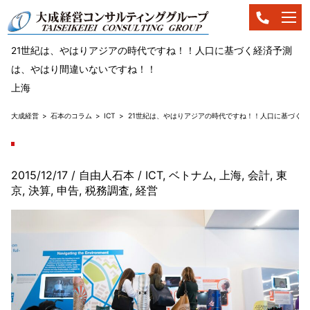
21世紀は、やはりアジアの時代ですね！！人口に基づく経済予測
は、やはり間違いないですね！！
上海
大成経営
石本のコラム
ICT
21世紀は、やはりアジアの時代ですね！！人口に基づく
2015/12/17
/ 自由人石本
/
ICT
,
ベトナム
,
上海
,
会計
,
東
京
,
決算
,
申告
,
税務調査
,
経営