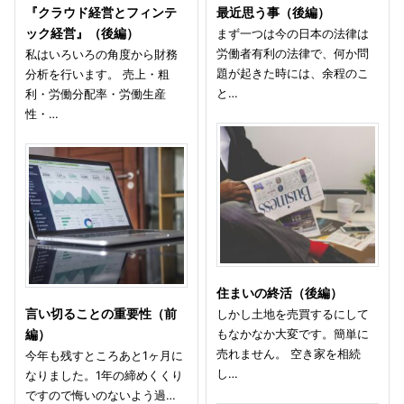
『クラウド経営とフィンテ
最近思う事（後編）
ック経営』（後編）
まず一つは今の日本の法律は
労働者有利の法律で、何か問
私はいろいろの角度から財務
題が起きた時には、余程のこ
分析を行います。 売上・粗
と…
利・労働分配率・労働生産
性・…
住まいの終活（後編）
言い切ることの重要性（前
しかし土地を売買するにして
もなかなか大変です。簡単に
編）
売れません。 空き家を相続
今年も残すところあと1ヶ月に
し…
なりました。1年の締めくくり
ですので悔いのないよう過…