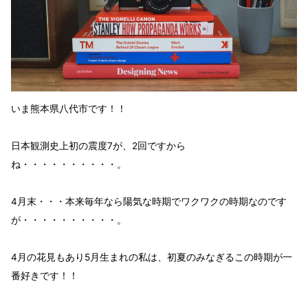
いま熊本県八代市です！！
日本観測史上初の
震度7が、2回
ですから
ね・・・・・・・・・・。
4月末・・・本来毎年なら陽気な時期で
ワクワクの時期
なのです
が・・・・・・・・・・。
4月の花見もあり
5月生まれ
の私は、初夏のみなぎる
この時期が一
番好き
です！！