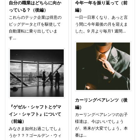
自分の職業はどちらに向か
今年一年を振り返って（前
っている？（後編）
編）
これらのテック企業は得意の
一日一日寒くなり、あっと言
ビッグデータとITを駆使して
う間に今年最後の月を迎えま
自動運転に乗り出していま
した。9 月より毎月1 週間…
す…
カーリングペアレンツ（後
『ゲゼル・シャフトとゲマ
編）
イン・シャフト』について
カーリングペアレンツのお子
（前編）
様達は、今はいいでしょう
が、将来が大変でしょう。本
みなさま如何お過ごしでしょ
番は…
うか？？？ゴールデン・ウィ