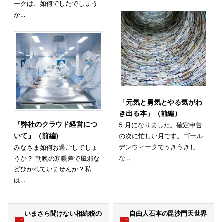
ークは、如何でしたでしょう
か…
「元気と勇気とやる気がわ
き出る本」（前編）
『弊社のクラウド経営につ
5 月になりました。確定申告
いて』（前編）
の次に忙しい月です。ゴール
デンウィークでうきうきし
みなさま如何お過ごしでしょ
な…
うか？ 朝晩の寒暖差で風邪な
どひかれていませんか？私
は…
いまさら聞けない相続税の
自由人石本の毘沙門天世界