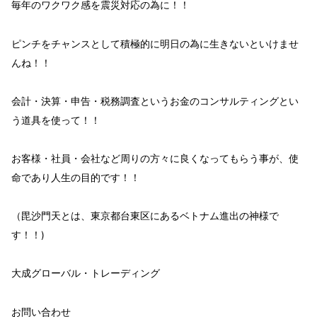
毎年のワクワク感を震災対応の為に！！
ピンチを
チャンス
として積極的に
明日の為
に生きないといけませ
んね！！
会計・決算・申告・税務調査という
お金
のコンサルティングとい
う
道具
を使って！！
お客様・社員・会社など
周りの方々
に良くなってもらう事が、
使
命であり人生の目的
です！！
（毘沙門天とは、東京都台東区にあるベトナム進出の神様で
す！！)
大成グローバル・トレーディング
お問い合わせ