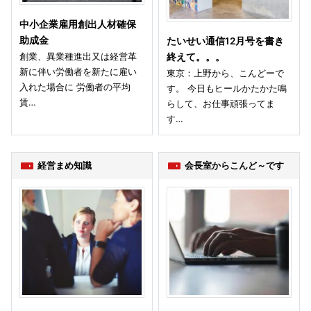
中小企業雇用創出人材確保
助成金
たいせい通信12月号を書き
創業、異業種進出又は経営革
終えて。。。
新に伴い労働者を新たに雇い
東京：上野から、こんどーで
入れた場合に 労働者の平均
す。 今日もヒールかたかた鳴
賃…
らして、お仕事頑張ってま
す…
経営まめ知識
会長室からこんど～です