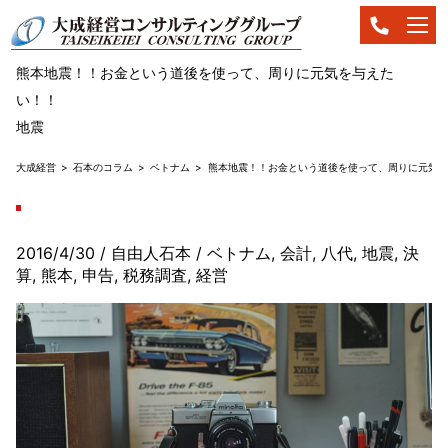
熊本地震！！お金という道後を使って、周りに元気を与えた
い！！
地震
大成経営
石本のコラム
ベトナム
熊本地震！！お金という道後を使って、周りに元気を
2016/4/30
/ 自由人石本
/
ベトナム
,
会計
,
八代
,
地震
,
決
算
,
熊本
,
申告
,
税務調査
,
経営