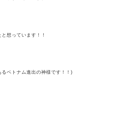
た
と想っています！！
あるベトナム進出の神様です！！)