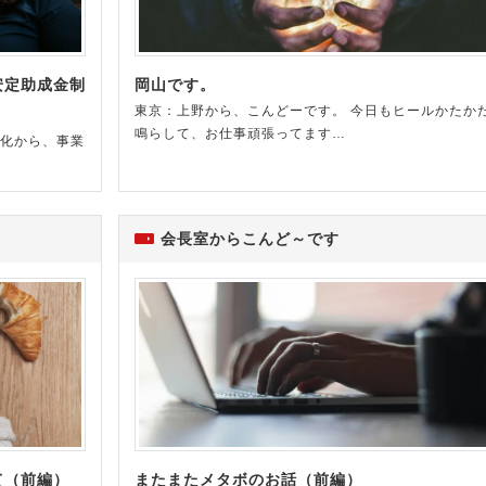
安定助成金制
岡山です。
東京：上野から、こんどーです。 今日もヒールかたか
鳴らして、お仕事頑張ってます…
悪化から、事業
会長室からこんど～です
て（前編）
またまたメタボのお話（前編）