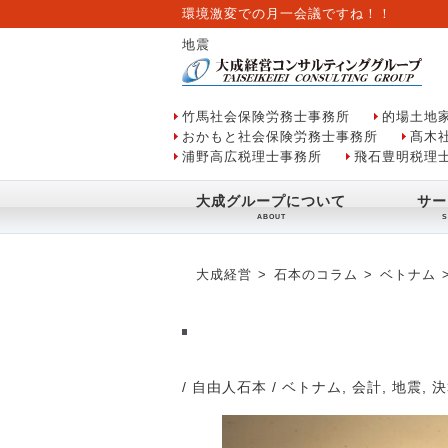
環境激変での月一会議ですね！！
地震
竹馬社会保険労務士事務所
的場土地
おかもと社会保険労務士事務所
髙木
浦野高広税理士事務所
飛石豊明税理
大成グループについて
サー
大成経営
石本のコラム
ベトナム
/ 自由人石本
/
ベトナム
,
会計
,
地震
,
決