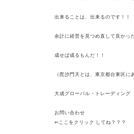
出来ることは、出来る
のです！！
余計に
経営を
見つめ直して
良かっ
成せば成るもんだ！！
（毘沙門天とは、東京都台東区に
大成グローバル・トレーディング
お問い合わせ
⇐ここをクリック してね？？？