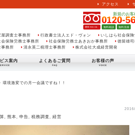
アクセス
家屋調査士事務所
行政書士法人エド・ヴォン
いしはら社会保険
社会保険労務士事務所
社会保険労務士あきおか事務所
徳留雄司
士事務所
清永英二税理士事務所
株式会社大成経営開発
ビス案内
よくあるご質問
お客様の声
環境激変での月一会議ですね！！
2016/
算
,
熊本
,
申告
,
税務調査
,
経営