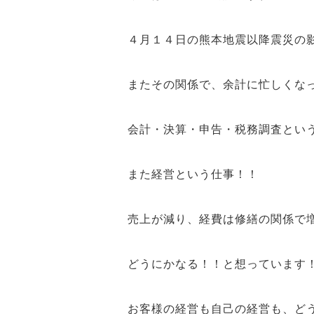
４月１４日の
熊本地震
以降震災の
またその関係で、余計に忙しくな
会計・決算・申告・税務調査とい
また
経営
という仕事！！
売上が減り、経費は修繕の関係で
どうにかなる！！
と想っています
お客様の経営
も
自己の経営
も、ど