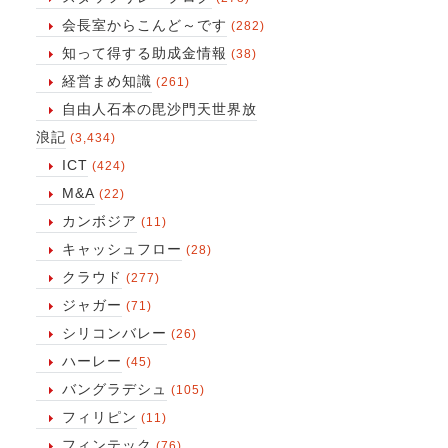
会長室からこんど～です
(282)
知って得する助成金情報
(38)
経営まめ知識
(261)
自由人石本の毘沙門天世界放
浪記
(3,434)
ICT
(424)
M&A
(22)
カンボジア
(11)
キャッシュフロー
(28)
クラウド
(277)
ジャガー
(71)
シリコンバレー
(26)
ハーレー
(45)
バングラデシュ
(105)
フィリピン
(11)
フィンテック
(76)