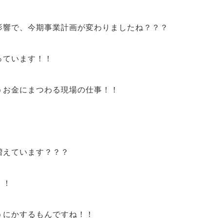
影響で、今期事業計画が変わりました
ね？？？
っています！！
う
お金
にまつわる現場の仕事！！
増えています？？？
！！
うにかするもんですね！！