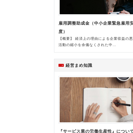
雇用調整助成金（中小企業緊急雇用
度）
【概要】 経済上の理由による企業収益の
活動の縮小を余儀なくされた中…
経営まめ知識
『サービス業の労働生産性』につい