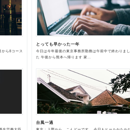
とっても早かった一年
月から8コース
今日は今年最後の東京事務所勤務は午前中で終わりま
た 午後から熊本へ帰ります 家…
台風一過
厚生労働大臣
東京：上野から、こんどーです。 今日もヒールかたか