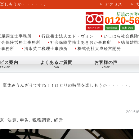
楽しもうか・・・・・。
アクセス
家屋調査士事務所
行政書士法人エド・ヴォン
いしはら社会保険
社会保険労務士事務所
社会保険労務士あきおか事務所
徳留雄司
士事務所
清永英二税理士事務所
株式会社大成経営開発
ビス案内
よくあるご質問
お客様の声
夏休みうんざりですね！！ひとりの時間を楽しもうか・・・・・。
2015/8
京
,
決算
,
申告
,
税務調査
,
経営