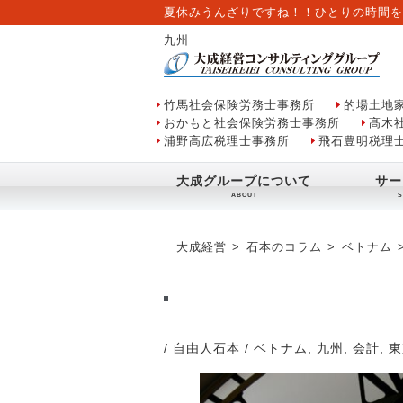
夏休みうんざりですね！！ひとりの時間を
九州
竹馬社会保険労務士事務所
的場土地
おかもと社会保険労務士事務所
髙木
浦野高広税理士事務所
飛石豊明税理
大成グループについて
サー
大成経営
石本のコラム
ベトナム
/ 自由人石本
/
ベトナム
,
九州
,
会計
,
東