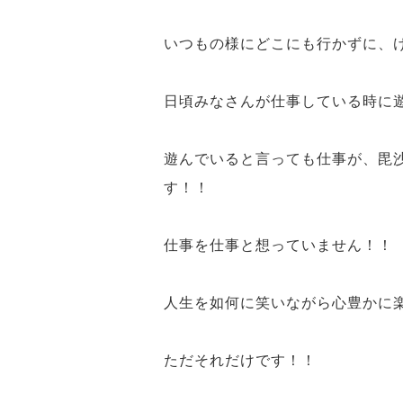
いつもの様
に
どこにも行かずに、
日頃みなさんが仕事している時に
遊んでいると言っても
仕事
が、毘
す！！
仕事を仕事と想っていません！！
人生
を如何に
笑い
ながら
心豊か
に
ただそれだけです！！