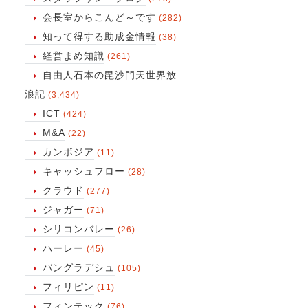
会長室からこんど～です
(282)
知って得する助成金情報
(38)
経営まめ知識
(261)
自由人石本の毘沙門天世界放
浪記
(3,434)
ICT
(424)
M&A
(22)
カンボジア
(11)
キャッシュフロー
(28)
クラウド
(277)
ジャガー
(71)
シリコンバレー
(26)
ハーレー
(45)
バングラデシュ
(105)
フィリピン
(11)
フィンテック
(76)