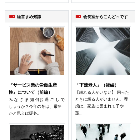
経営まめ知識
会長室からこんど～です
『サービス業の労働生産
「下流老人」（後編）
性』について（前編）
【頼れる人がいない】 困った
ときに頼る人がいません。理
み な さ ま 如 何お 過 ご し で
想は、家族に囲まれて子や
しょうか？今年の冬は、厳冬
孫…
かと思えば暖冬…