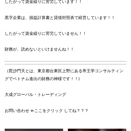
したがって
資金繰り
に
苦労しています！！
黒字企業
は、
損益計算書
と
貸借対照表
で
経営
しています！！
したがって
資金繰り
に
苦労していません！！
財務
が、
読めないといけません
ね！！
（毘沙門天とは、東京都台東区上野にある帝王学コンサルティン
グでベトナム進出の財務の神様です！！)
大成グローバル・トレーディング
お問い合わせ ⇐ここをクリック してね？？？