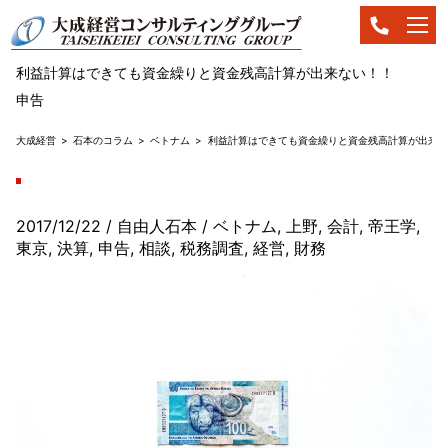
利益計算はできても資金繰りと資金残高計算が出来ない！！
申告
大成経営
石本のコラム
ベトナム
利益計算はできても資金繰りと資金残高計算が出来な
2017/12/22
/ 自由人石本
/
ベトナム
,
上野
,
会計
,
帝王学
,
東京
,
決算
,
申告
,
相談
,
税務調査
,
経営
,
財務