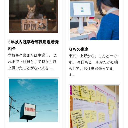
3年以内既卒者等採用定着奨
励金
ＧＷの東京
学校を卒業または中退し、 こ
東京：上野から、こんどーで
れまで正社員として12ケ月以
す。 今日もヒールかたかた鳴
上働いたことがない人を …
らして、お仕事頑張ってま
す…