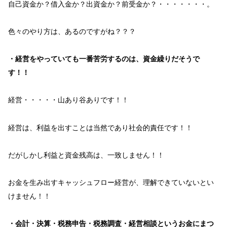
自己資金
か？
借入金
か？
出資金
か？
前受金
か？・・・・・・・。
色々
のやり方は、
ある
のですがね？？？
・経営をやっていても一番苦労するのは、資金繰りだそうで
す！！
経営
・・・・・
山あり谷あり
です！！
経営
は、
利益
を出すことは
当然
であり
社会的責任
です！！
だがしかし
利益
と
資金残高
は、
一致しません！！
お金を生み出す
キャッシュフロー経営
が、
理解できていない
とい
けません！！
・会計・決算・税務申告・税務調査・経営相談というお金にまつ