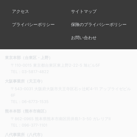
アクセス
サイトマップ
プライバシーポリシー
保険のプライバシーポリシー
お問い合わせ
東京本部（台東区・上野）
〒110-0015 東京都台東区東上野2-22-5 旭ビル5F
TEL：
03-5817-4822
大阪事業所（天王寺）
〒543-0031 大阪府大阪市天王寺区石ヶ辻町4-11 アップライゼビル
6F
TEL：
06-6773-1535
熊本本部（熊本市南区）
〒862-0965 熊本県熊本市南区田井島1-3-50 ガレリアⅡ
TEL：
096-377-1101
八代事業所（八代市）