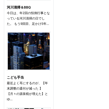
河川清掃＆BBQ
今日は、年2回の恒例行事とな
っている河川清掃の日でし
た。 もう9回目、足かけ5年…
こども手当
最近よく耳にするのが、【年
末調整の還付が減った 】
【月々の源泉税が増えた】と
ゆ…