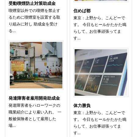
受動喫煙防止対策助成金
喫煙室以外での喫煙を禁止す
住めば都
るために喫煙室を設置する取
東京：上野から、こんどーで
り組みに対し 助成金を受け
す。 今日もヒールかたかた鳴
る…
らして、お仕事頑張ってま
す…
発達障害者雇用開発助成金
発達障害者をハローワークの
体力勝負
職業紹介により雇い入れ、 一
東京：上野から、こんどーで
般被保険者として雇用した
す。 今日もヒールかたかた鳴
場…
らして、お仕事頑張ってま
す…