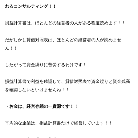
わるコンサルティング！！
損益計算書
は、ほとんどの経営者の人がある程度
読めます！！
だがしかし
貸借対照表
は、ほとんどの経営者の人が
読めませ
ん！！
したがって
資金繰り
に
苦労
するわけです！！
損益計算書
で
利益
を確認して、
貸借対照表
で
資金繰り
と
資金残高
を確認しないといけませんね！！
・お金は、経営存続の一資源です！！
平均的な企業
は、
損益計算書
だけで
経営
しています！！