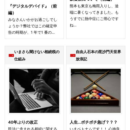
熊本も東京も梅雨入りし、途
『デジタルデバイド』（前
端に暑くなってきました。も
編）
うすでに熱中症にご用心です
みなさんいかがお過ごしでし
ね…
ょうか？弊社ではこの確定申
告の時期が、1 年で1 番の…
いまさら聞けない相続税の
自由人石本の毘沙門天世界
仕組み
放浪記
40年ぶりの改正
人生…ボチボチ急げ？？？
民法に含まれる相続に関する
いまベトナムです！！ 心地良