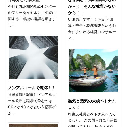
今月も九州相続相談センター
から！！そんな教育がない
のフリーダイヤルに、相続に
から！！
関するご相談の電話を頂きま
いま東京です！！ 会計・決
し…
算・申告・税務調査というお
金にまつわる経営コンサルテ
ィ…
ノンアルコールで乾杯！！
日経新聞の記事にノンアルコ
ール飲料を職場で飲むのは
熱気と活気の大成ベトナム
OK？かNG？かという記事が
より！！
あ…
昨夜支社長とベトナムへ入り
ました。 この国～熱気と活気
が良いですね！ 国内大成グ…