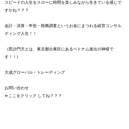
スピード
の人生を
スロー
に時間を
楽しみながら
生きている
感じで
すかね？？？
会計・決算・申告・税務調査という
お金
にまつわる経営コンサル
ティング
人生！！
（毘沙門天とは、東京都台東区にあるベトナム進出の神様で
す！！)
大成グローバル・トレーディング
お問い合わせ
⇐ここをクリック してね？？？