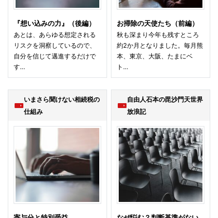
『想い込みの力』（後編）
お掃除の天使たち（前編）
あとは、あらゆる想定される
秋も深まり今年も残すところ
リスクを洞察しているので、
約2か月となりました。毎月熊
自分を信じて邁進するだけで
本、東京、大阪、たまにベ
す…
ト…
いまさら聞けない相続税の
自由人石本の毘沙門天世界
仕組み
放浪記
寄与分と特別受益
なぜ悩む？判断基準がない