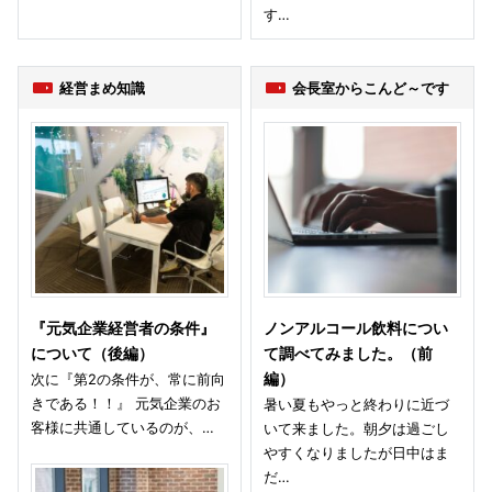
す…
経営まめ知識
会長室からこんど～です
『元気企業経営者の条件』
ノンアルコール飲料につい
について（後編）
て調べてみました。（前
次に『第2の条件が、常に前向
編）
きである！！』 元気企業のお
暑い夏もやっと終わりに近づ
客様に共通しているのが、…
いて来ました。朝夕は過ごし
やすくなりましたが日中はま
だ…