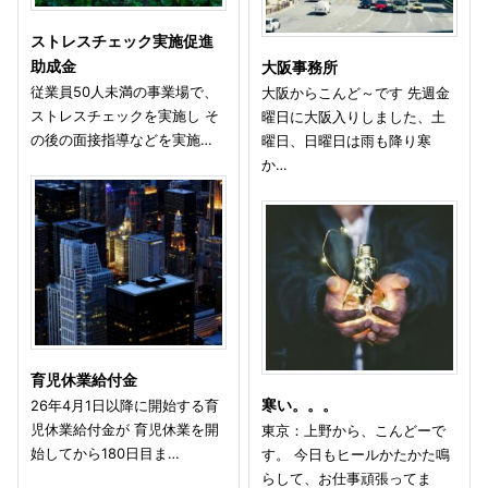
ストレスチェック実施促進
助成金
大阪事務所
従業員50人未満の事業場で、
大阪からこんど～です 先週金
ストレスチェックを実施し そ
曜日に大阪入りしました、土
の後の面接指導などを実施…
曜日、日曜日は雨も降り寒
か…
育児休業給付金
26年4月1日以降に開始する育
寒い。。。
児休業給付金が 育児休業を開
東京：上野から、こんどーで
始してから180日目ま…
す。 今日もヒールかたかた鳴
らして、お仕事頑張ってま