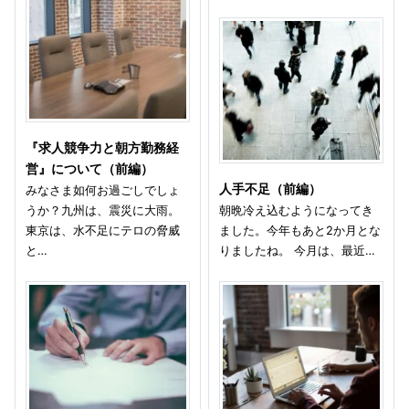
『求人競争力と朝方勤務経
営』について（前編）
人手不足（前編）
みなさま如何お過ごしでしょ
うか？九州は、震災に大雨。
朝晩冷え込むようになってき
東京は、水不足にテロの脅威
ました。今年もあと2か月とな
と…
りましたね。 今月は、最近…