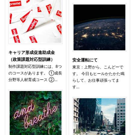
キャリア形成促進助成金
（政策課題対応型訓練）
安全運転にて
制作課題対応型訓練には、8つ
東京：上野から、こんどーで
のコースがあります。 ①成長
す。 今日もヒールかたかた鳴
分野等人材育成コース ②…
らして、お仕事頑張ってま
す…