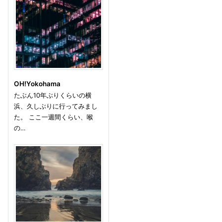
OH!Yokohama
たぶん10年ぶりくらいの横
浜、久しぶりに行ってみまし
た。 ここ一週間くらい、喉
の…