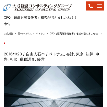
CFO（最高財務責任者）相談が増えましたね！！
申告
大成経営
石本のコラム
ベトナム
CFO（最高財務責任者）相談が増えましたね！！
2016/1/23
/ 自由人石本
/
ベトナム
,
会計
,
東京
,
決算
,
申
告
,
相談
,
税務調査
,
経営