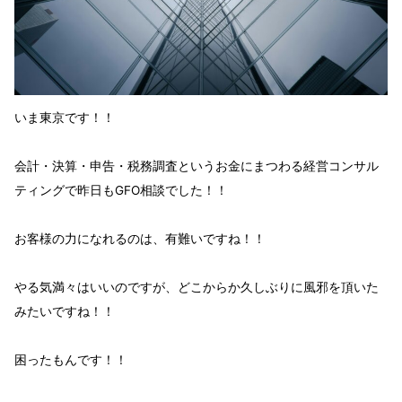
いま東京です！！
会計・決算・申告・税務調査という
お金
にまつわる経営コンサル
ティングで昨日も
GFO
相談
でした！！
お客様の力
になれるのは、有難い
ですね！！
やる気満々はいいのですが、どこからか久しぶりに風邪を頂いた
みたいですね！！
困ったもんです！！