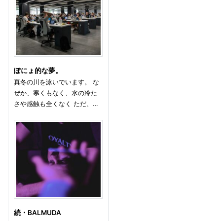
ぽにょ的な夢。
真冬の川を泳いでいます。 な
ぜか、寒くもなく、水の冷た
さや感触も全くなく ただ、…
続・BALMUDA