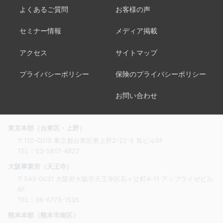
よくあるご質問
お客様の声
セミナー情報
メディア掲載
アクセス
サイトマップ
プライバシーポリシー
保険のプライバシーポリシー
お問い合わせ
東京本部（台東区・上野）
〒110-0015 東京都台東区東上野2-22-5 旭ビル5F
TEL：
03-5817-4822
大阪事業所（天王寺）
〒543-0031 大阪府大阪市天王寺区石ヶ辻町4-11 アップライゼビル
6F
TEL：
06-6773-1535
熊本本部（熊本市南区）