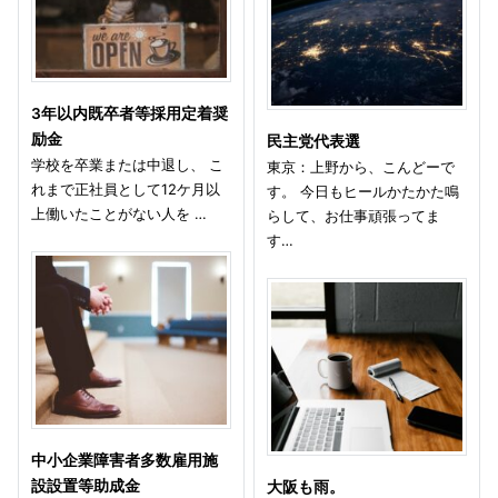
3年以内既卒者等採用定着奨
励金
民主党代表選
学校を卒業または中退し、 こ
東京：上野から、こんどーで
れまで正社員として12ケ月以
す。 今日もヒールかたかた鳴
上働いたことがない人を …
らして、お仕事頑張ってま
す…
中小企業障害者多数雇用施
設設置等助成金
大阪も雨。