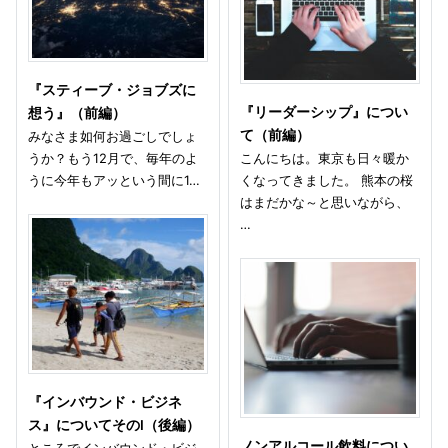
『スティーブ・ジョブズに
『リーダーシップ』につい
想う』（前編）
て（前編）
みなさま如何お過ごしでしょ
うか？もう12月で、毎年のよ
こんにちは。東京も日々暖か
うに今年もアッという間に1…
くなってきました。 熊本の桜
はまだかな～と思いながら、
…
『インバウンド・ビジネ
ス』についてそのⅠ（後編）
ノンアルコール飲料につい
ところでインバウンド・ビジ