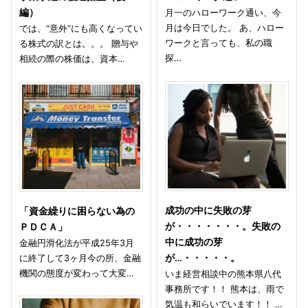
編）
月一のハローワーク通い、今
月は今日でした。 あ、ハロー
では、“意外”にも高くなってい
ワークと言っても、私の職
る株式の訳とは。。。 贈与や
探…
相続の際の株価は、資本…
成功の中に失敗の芽
「資金繰りに困らない為の
が・・・・・・・。失敗の
ＰＤＣＡ」
中に成功の芽
金融円滑化法が平成25年3月
に終了して3ヶ月今の所、金融
が…・・・・・。
機関の態度が変わって大変…
いま経営相談中の熊本県八代
事務所です！！ 熊本は、雨で
気温も和らいでいます！！ …