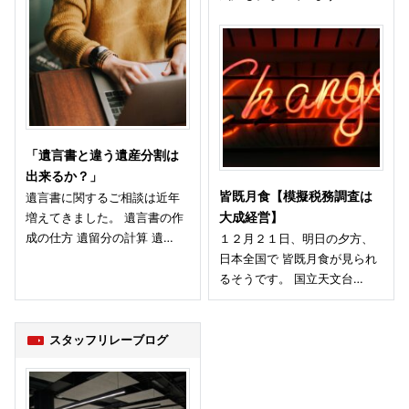
「遺言書と違う遺産分割は
出来るか？」
皆既月食【模擬税務調査は
遺言書に関するご相談は近年
増えてきました。 遺言書の作
大成経営】
成の仕方 遺留分の計算 遺…
１２月２１日、明日の夕方、
日本全国で 皆既月食が見られ
るそうです。 国立天文台…
スタッフリレーブログ