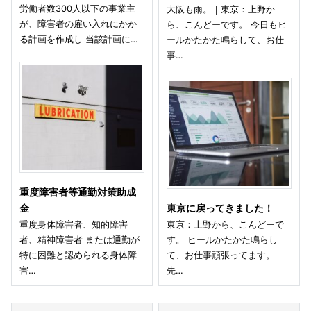
労働者数300人以下の事業主
大阪も雨。｜東京：上野か
が、障害者の雇い入れにかか
ら、こんどーです。 今日もヒ
る計画を作成し 当該計画に…
ールかたかた鳴らして、お仕
事…
重度障害者等通勤対策助成
金
東京に戻ってきました！
重度身体障害者、知的障害
東京：上野から、こんどーで
者、精神障害者 または通勤が
す。 ヒールかたかた鳴らし
特に困難と認められる身体障
て、お仕事頑張ってます。
害…
先…