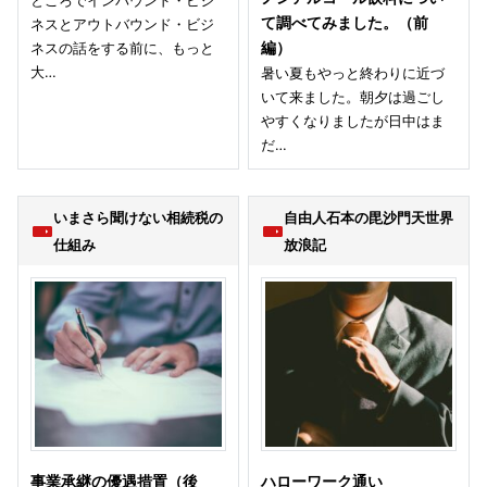
て調べてみました。（前
ネスとアウトバウンド・ビジ
ネスの話をする前に、もっと
編）
大…
暑い夏もやっと終わりに近づ
いて来ました。朝夕は過ごし
やすくなりましたが日中はま
だ…
いまさら聞けない相続税の
自由人石本の毘沙門天世界
仕組み
放浪記
事業承継の優遇措置（後
ハローワーク通い