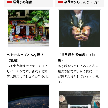
経営まめ知識
会長室からこんど～です
ベトナムってどんな国？
「世界経営者会議」（前
（前編）
編）
いま東京事務所です。今日よ
もう秋も深まりそろそろ冬支
りベトナムです。みなさま如
度の季節です。瞬く間に一年
何お過ごしでしょうか? 今月…
が過ぎようとしています。残
す…