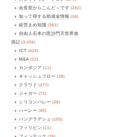
会長室からこんど～です
(282)
知って得する助成金情報
(38)
経営まめ知識
(261)
自由人石本の毘沙門天世界放
浪記
(3,434)
ICT
(424)
M&A
(22)
カンボジア
(11)
キャッシュフロー
(28)
クラウド
(277)
ジャガー
(71)
シリコンバレー
(26)
ハーレー
(45)
バングラデシュ
(105)
フィリピン
(11)
フィンテック
(76)