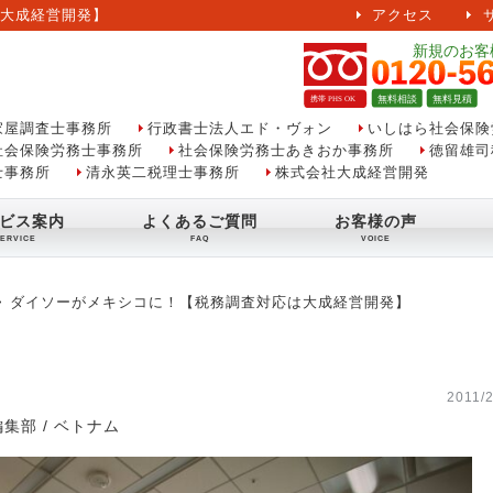
大成経営開発】
アクセス
家屋調査士事務所
行政書士法人エド・ヴォン
いしはら社会保険
社会保険労務士事務所
社会保険労務士あきおか事務所
徳留雄司
士事務所
清永英二税理士事務所
株式会社大成経営開発
ビス案内
よくあるご質問
お客様の声
ダイソーがメキシコに！【税務調査対応は大成経営開発】
2011/2
編集部
/
ベトナム