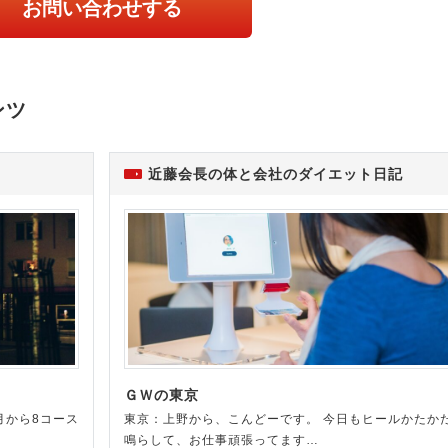
お問い合わせする
ンツ
近藤会長の体と会社のダイエット日記
ＧＷの東京
月から8コース
東京：上野から、こんどーです。 今日もヒールかたか
鳴らして、お仕事頑張ってます…