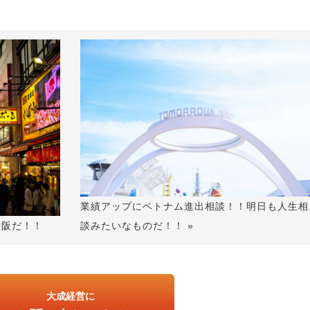
業績アップにベトナム進出相談！！明日も人生相
談みたいなものだ！！ »
大阪だ！！
大成経営に