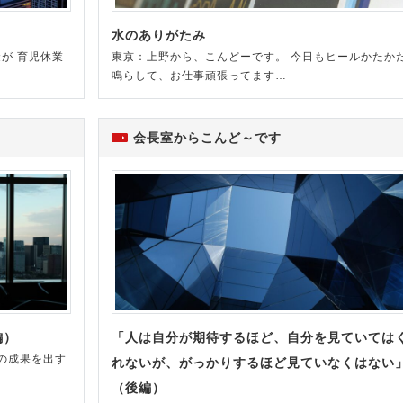
水のありがたみ
が 育児休業
東京：上野から、こんどーです。 今日もヒールかたか
鳴らして、お仕事頑張ってます…
会長室からこんど～です
編）
「人は自分が期待するほど、自分を見ていては
の成果を出す
れないが、がっかりするほど見ていなくはない
（後編）