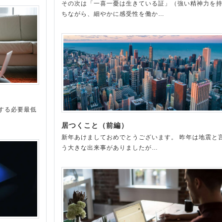
その次は「一喜一憂は生きている証」（強い精神力を
ちながら、細やかに感受性を働か…
する必要最低
居つくこと（前編）
新年あけましておめでとうございます。 昨年は地震と
う大きな出来事がありましたが…