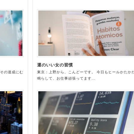
運のいい女の習慣
 その達成にむ
東京：上野から、こんどーです。 今日もヒールかたか
鳴らして、お仕事頑張ってます…