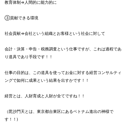
教育体制⇒人間的に能力的に
③貢献できる環境
社会貢献⇒会社という組織とお客様という社会に対して
会計・決算・申告・税務調査という
仕事ですが、これは過程であ
り
道具
であり
手段
です！！
仕事の目的
は、この道具を使って
お金
に対する経営コンサルティ
ングで如何に成果という
結果を出すか
です！！
経営とは、
人財育成
と人財
が全てですね！！
（毘沙門天とは、東京都台東区にあるベトナム進出の神様で
す！！)