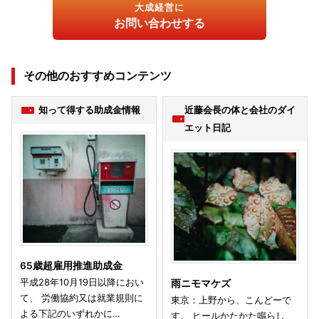
大成経営に
お問い合わせする
その他のおすすめコンテンツ
知って得する助成金情報
近藤会長の体と会社のダイ
エット日記
65歳超雇用推進助成金
平成28年10月19日以降におい
雨ニモマケズ
て、 労働協約又は就業規則に
東京：上野から、こんどーで
よる下記のいずれかに…
す。 ヒールかたかた鳴らし