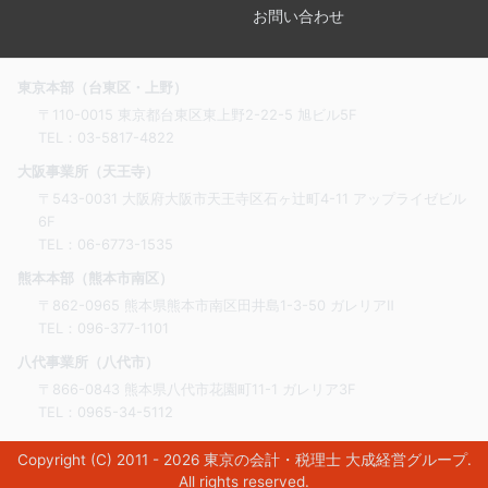
お問い合わせ
東京本部（台東区・上野）
〒110-0015 東京都台東区東上野2-22-5 旭ビル5F
TEL：
03-5817-4822
大阪事業所（天王寺）
〒543-0031 大阪府大阪市天王寺区石ヶ辻町4-11 アップライゼビル
6F
TEL：
06-6773-1535
熊本本部（熊本市南区）
〒862-0965 熊本県熊本市南区田井島1-3-50 ガレリアⅡ
TEL：
096-377-1101
八代事業所（八代市）
〒866-0843 熊本県八代市花園町11-1 ガレリア3F
TEL：
0965-34-5112
Copyright (C) 2011 - 2026
東京の会計・税理士 大成経営グループ
.
All rights reserved.