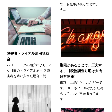
て、お仕事頑張ってます。
先…
障害者トライアル雇用奨励
金
ハローワークの紹介により、3
期限があることで、工夫す
ケ月間のトライアル雇用で 障
る。【税務調査対応は大成
害者を雇い入れた場合に奨…
経営開発】
東京：上野から、こんどーで
す。 今日もヒールかたかた鳴
らして、お仕事頑張ってま
す…