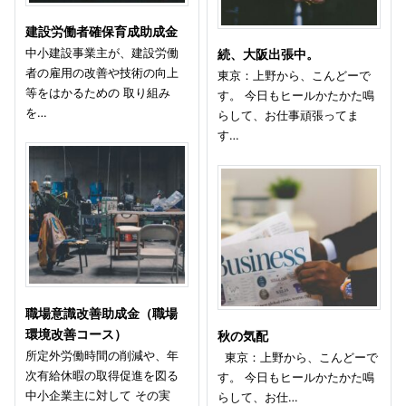
建設労働者確保育成助成金
中小建設事業主が、建設労働
続、大阪出張中。
者の雇用の改善や技術の向上
東京：上野から、こんどーで
等をはかるための 取り組み
す。 今日もヒールかたかた鳴
を…
らして、お仕事頑張ってま
す…
職場意識改善助成金（職場
環境改善コース）
秋の気配
所定外労働時間の削減や、年
東京：上野から、こんどーで
次有給休暇の取得促進を図る
す。 今日もヒールかたかた鳴
中小企業主に対して その実
らして、お仕…