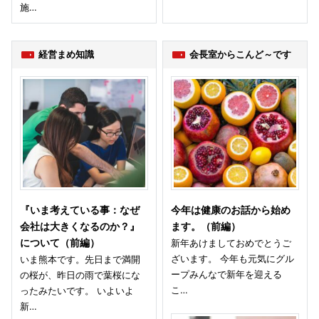
施…
経営まめ知識
会長室からこんど～です
『いま考えている事：なぜ
今年は健康のお話から始め
会社は大きくなるのか？』
ます。（前編）
について（前編）
新年あけましておめでとうご
ざいます。 今年も元気にグル
いま熊本です。先日まで満開
ープみんなで新年を迎える
の桜が、昨日の雨で葉桜にな
こ…
ったみたいです。 いよいよ
新…