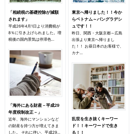
「相続税の基礎控除が減額
東京へ帰りました！！今か
されます」
らベトナム～バングラデシ
平成26年4月1日より消費税が
ュです！！
8％に引き上げられました。増
昨日、関西・大阪京都～広島
税後の国内景気は停滞色…
出張より東京へ帰りまし
た！！ お昼日本のお客様で、
カナ…
「海外にある財産－平成29
年度税制改正－」
乱世を生き抜くキーワー
近年、海外にマンションなど
の財産を持つ方が増えてきま
ド！！キーワードで生き
した。 それに伴い、平成29…
る！！