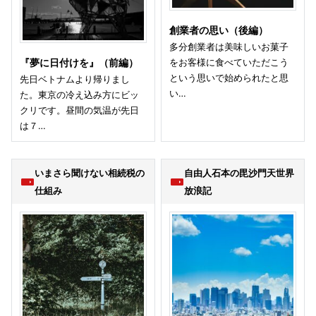
創業者の思い（後編）
多分創業者は美味しいお菓子
をお客様に食べていただこう
『夢に日付けを』（前編）
という思いで始められたと思
先日ベトナムより帰りまし
い…
た。東京の冷え込み方にビッ
クリです。昼間の気温が先日
は７…
いまさら聞けない相続税の
自由人石本の毘沙門天世界
仕組み
放浪記