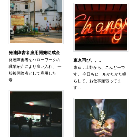
発達障害者雇用開発助成金
発達障害者をハローワークの
東京再び。。。
職業紹介により雇い入れ、 一
東京：上野から、こんどーで
般被保険者として雇用した
す。 今日もヒールかたかた鳴
場…
らして、お仕事頑張ってま
す…