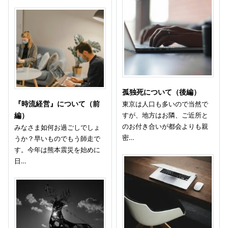
孤独死について（後編）
『時流経営』について（前
東京は人口も多いので当然で
すが、地方はお隣、ご近所と
編）
のお付き合いが都会よりも親
みなさま如何お過ごしでしょ
密…
うか？早いものでもう師走で
す。今年は熊本震災を始めに
日…