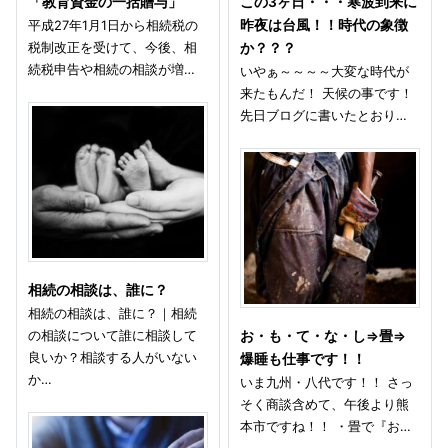
「教育資金の一括贈与」
この3ヶ日・・・寒波到来に
平成27年1月1日から相続税の
昨夜は台風！！時代の象徴
税制改正を受けて、今後、相
か？？？
続税申告や相続の相談が増…
いやぁ～～～～大変な時代が
来たもんだ！ 天候の事です！
先日ブログに書いたとおり…
相続の相談は、誰に？
相続の相談は、誰に？｜相続
の相談について誰に相談して
お・も・て・な・し⇒畳⇒
良いか？相談する人がいない
爆睡も仕事です！！
か…
いま九州・八代です！！ さっ
そく商談含めて、午後より熊
本市ですね！！ ・畳で『お…