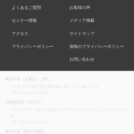
よくあるご質問
お客様の声
セミナー情報
メディア掲載
アクセス
サイトマップ
プライバシーポリシー
保険のプライバシーポリシー
お問い合わせ
東京本部（台東区・上野）
〒110-0015 東京都台東区東上野2-22-5 旭ビル5F
TEL：
03-5817-4822
大阪事業所（天王寺）
〒543-0031 大阪府大阪市天王寺区石ヶ辻町4-11 アップライゼビル
6F
TEL：
06-6773-1535
熊本本部（熊本市南区）