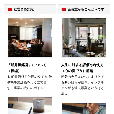
経営まめ知識
会長室からこんど～です
『船井流経営』について
人生に対する評価や考え方
（後編）
（心の奏で方）前編
4. 船井流経営計画の立て方 仕
節分の今月はいつもよりとて
事柄事業計画をよく立てま
も寒い日々が続き、インフル
す。事業の成功のポイント…
エンザも過去最高というほど
流…