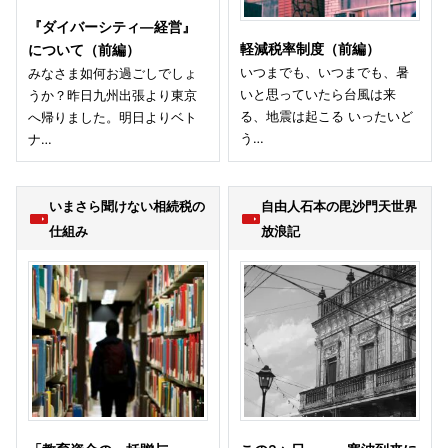
『ダイバーシティ—経営』
軽減税率制度（前編）
について（前編）
いつまでも、いつまでも、暑
みなさま如何お過ごしでしょ
いと思っていたら台風は来
うか？昨日九州出張より東京
る、地震は起こる いったいど
へ帰りました。明日よりベト
う…
ナ…
いまさら聞けない相続税の
自由人石本の毘沙門天世界
仕組み
放浪記