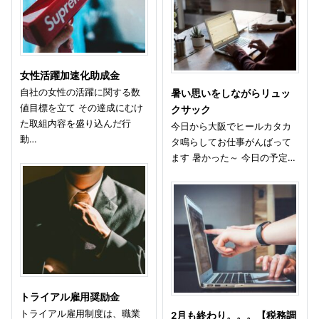
女性活躍加速化助成金
自社の女性の活躍に関する数
暑い思いをしながらリュッ
値目標を立て その達成にむけ
クサック
た取組内容を盛り込んだ行
今日から大阪でヒールカタカ
動…
タ鳴らしてお仕事がんばって
ます 暑かった～ 今日の予定…
トライアル雇用奨励金
トライアル雇用制度は、職業
2月も終わり。。。【税務調