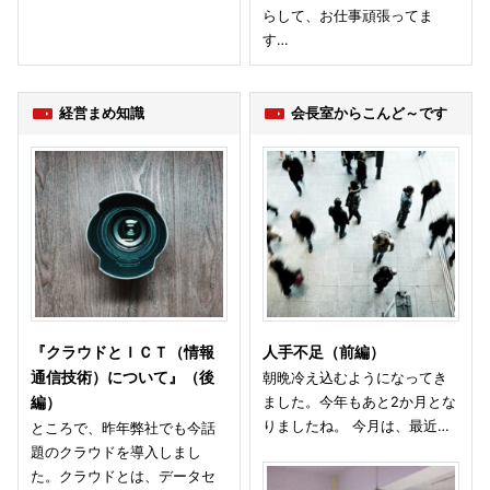
らして、お仕事頑張ってま
す…
経営まめ知識
会長室からこんど～です
『クラウドとＩＣＴ（情報
人手不足（前編）
通信技術）について』（後
朝晩冷え込むようになってき
ました。今年もあと2か月とな
編）
りましたね。 今月は、最近…
ところで、昨年弊社でも今話
題のクラウドを導入しまし
た。クラウドとは、データセ