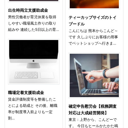
出生時両立支援助成金
男性労働者が育児休業を取得
ティーカップサイズのトイ
しやすい職場風土作りの取り
プードル
組みや 連続した5日以上の育…
こんにちは 熊本からこんど～
です 久しぶりにお客様の用事
でベットショップへ行きま…
職場定着支援助成金
賃金評価制度等を整備したこ
とによる助成と その後、離職
確定申告慰労会【税務調査
率が制度導入前よりも一定
対応は大成経営開発】
割…
東京：上野から、こんどーで
す。 今日もヒールかたかた鳴