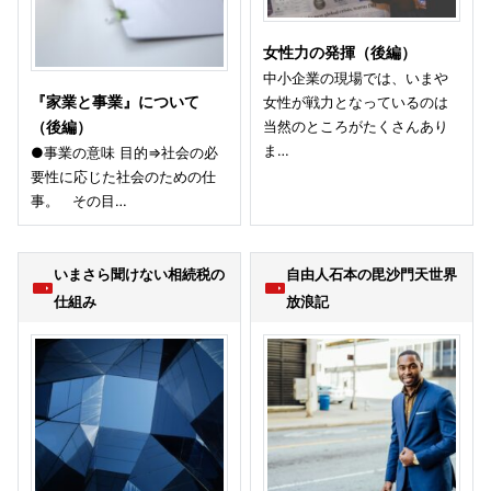
女性力の発揮（後編）
中小企業の現場では、いまや
『家業と事業』について
女性が戦力となっているのは
当然のところがたくさんあり
（後編）
ま…
●事業の意味 目的⇒社会の必
要性に応じた社会のための仕
事。 その目…
いまさら聞けない相続税の
自由人石本の毘沙門天世界
仕組み
放浪記