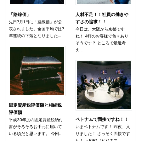
「路線価」
人材不足！！社員の働きや
先日7月1日に「路線価」が公
すさの追求！！
表されました。全国平均では7
今日は、大阪から京都です
年連続の下落となりました…
ね！ 4軒のお客様で色々あり
そうです？ ところで最近考
え…
固定資産税評価額と相続税
評価額
ベトナムで面接ですね！！
平成30年度の固定資産税納付
書がそろそろお手元に届いて
いまベトナムです！ 昨夜、入
いる頃だと思います。 今回…
りました！ さっそく面接です
ね！ ・BPO（ビジネス…