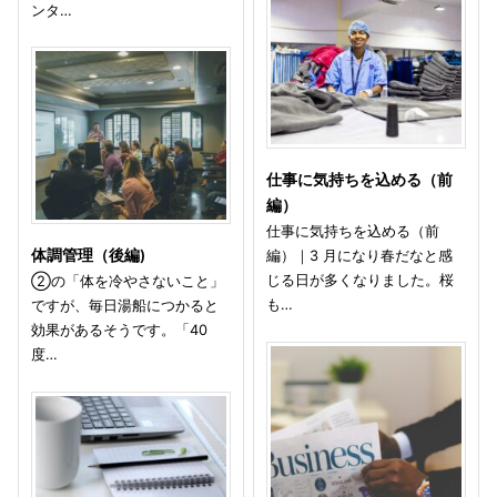
ンタ…
仕事に気持ちを込める（前
編）
仕事に気持ちを込める（前
体調管理（後編)
編）｜3 月になり春だなと感
じる日が多くなりました。桜
②の「体を冷やさないこと」
も…
ですが、毎日湯船につかると
効果があるそうです。「40
度…