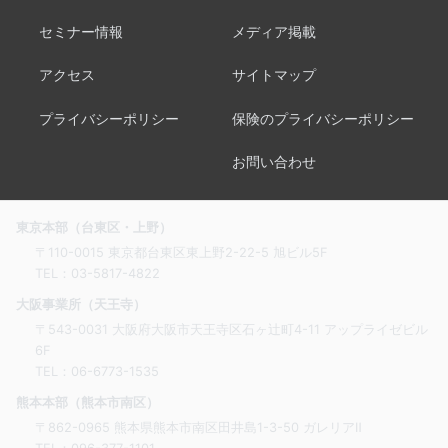
セミナー情報
メディア掲載
アクセス
サイトマップ
プライバシーポリシー
保険のプライバシーポリシー
お問い合わせ
東京本部（台東区・上野）
〒110-0015 東京都台東区東上野2-22-5 旭ビル5F
TEL：
03-5817-4822
大阪事業所（天王寺）
〒543-0031 大阪府大阪市天王寺区石ヶ辻町4-11 アップライゼビル
6F
TEL：
06-6773-1535
熊本本部（熊本市南区）
〒862-0965 熊本県熊本市南区田井島1-3-50 ガレリアⅡ