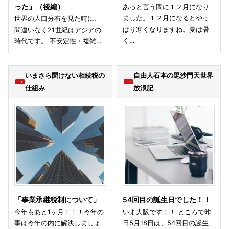
った』（後編）
あっと言う間に１２月になり
ました。１２月になるとやっ
世界の人口分布を見た時に、
ぱり寒くなりますね。夏は暑
間違いなく21世紀はアジアの
く…
時代です。 不安定性・複雑…
いまさら聞けない相続税の
自由人石本の毘沙門天世界
仕組み
放浪記
「事業承継税制について」
54回目の誕生日でした！！
今年もあと1ヶ月！！！今年の
いま大阪です！！ ところで昨
事は今年の内に解決しましょ
日5月18日は、54回目の誕生