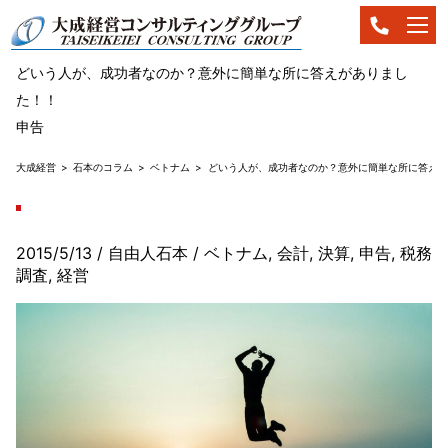
どいう人が、成功者なのか？意外に簡単な所に答えがありまし
た！！
申告
大成経営
石本のコラム
ベトナム
どいう人が、成功者なのか？意外に簡単な所に答えが
2015/5/13
/ 自由人石本
/
ベトナム
,
会計
,
決算
,
申告
,
税務
調査
,
経営