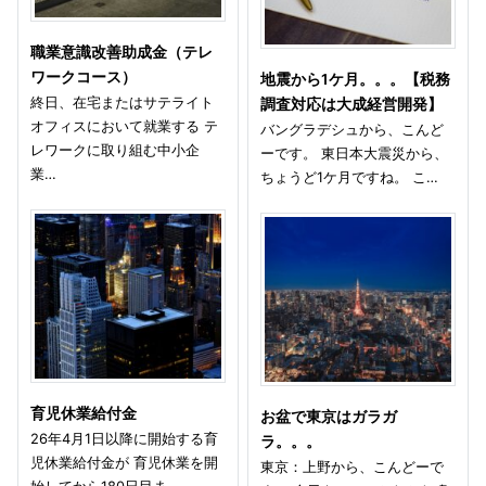
職業意識改善助成金（テレ
ワークコース）
地震から1ケ月。。。【税務
終日、在宅またはサテライト
調査対応は大成経営開発】
オフィスにおいて就業する テ
バングラデシュから、こんど
レワークに取り組む中小企
ーです。 東日本大震災から、
業…
ちょうど1ケ月ですね。 こ…
育児休業給付金
お盆で東京はガラガ
26年4月1日以降に開始する育
ラ。。。
児休業給付金が 育児休業を開
東京：上野から、こんどーで