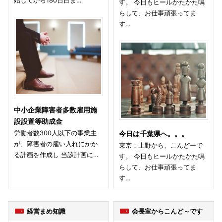
始してから180日目ま…
す。 今日もヒールかたかた鳴
らして、お仕事頑張ってま
す…
中小企業障害者多数雇用施
設設置等助成金
労働者数300人以下の事業主
今日は千葉県へ。。。
が、障害者の雇い入れにかか
東京：上野から、こんどーで
る計画を作成し 当該計画に…
す。 今日もヒールかたかた鳴
らして、お仕事頑張ってま
す…
経営まめ知識
会長室からこんど～です