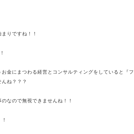
始まり
ですね！！
！
う
お金
にまつわる経営とコンサルティングをしていると
『フ
せんね？？？
事
のなので無視できませんね！！
！！