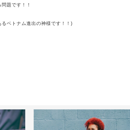
る問題
です！！
あるベトナム進出の神様です！！)