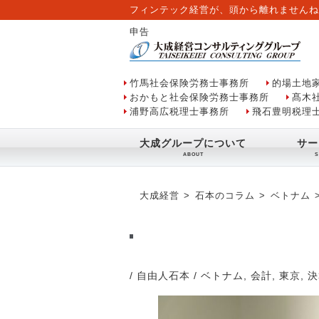
フィンテック経営が、頭から離れませんね
申告
竹馬社会保険労務士事務所
的場土地
おかもと社会保険労務士事務所
髙木
浦野高広税理士事務所
飛石豊明税理
大成グループについて
サー
大成経営
石本のコラム
ベトナム
/ 自由人石本
/
ベトナム
,
会計
,
東京
,
決