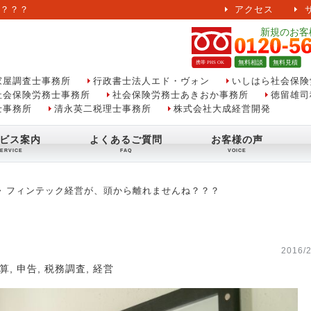
？？？
アクセス
家屋調査士事務所
行政書士法人エド・ヴォン
いしはら社会保険
社会保険労務士事務所
社会保険労務士あきおか事務所
徳留雄司
士事務所
清永英二税理士事務所
株式会社大成経営開発
ビス案内
よくあるご質問
お客様の声
フィンテック経営が、頭から離れませんね？？？
2016/2
算
,
申告
,
税務調査
,
経営