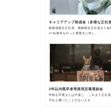
キャリアアップ助成金（多様な正社
勤務地限定正社員、職務限定正社員また短
の 転換等を行った事業主に対し…
3年以内既卒者等採用定着奨励金
学校を卒業または中退し、 これまで正社員
月以上働いたことがない人を …