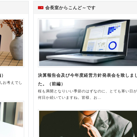
会長室からこんど～です
編）
決算報告会及び今年度経営方針発表会を致しま
んお考えでし
た。（前編）
桜も満開となりいい季節のはずなのに、とても寒い日
何日か続いていますね。皆様、お…