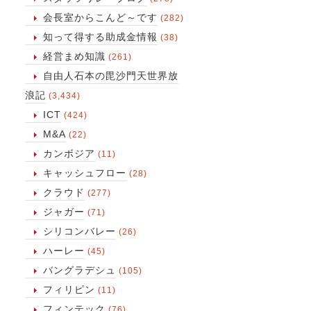
会長室からこんど～です
(282)
知って得する助成金情報
(38)
経営まめ知識
(261)
自由人石本の毘沙門天世界放
浪記
(3,434)
ICT
(424)
M&A
(22)
カンボジア
(11)
キャッシュフロー
(28)
クラウド
(277)
ジャガー
(71)
シリコンバレー
(26)
ハーレー
(45)
バングラデシュ
(105)
フィリピン
(11)
フィンテック
(76)