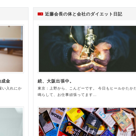
近藤会長の体と会社のダイエット日記
助成金
続、大阪出張中。
雇い入れにか
東京：上野から、こんどーです。 今日もヒールかたか
鳴らして、お仕事頑張ってます…