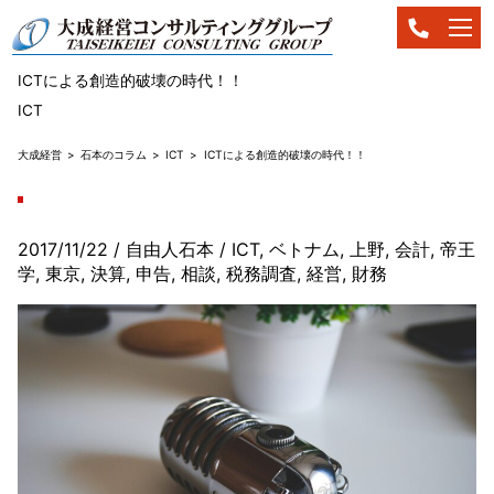
ICTによる創造的破壊の時代！！
ICT
大成経営
石本のコラム
ICT
ICTによる創造的破壊の時代！！
2017/11/22
/ 自由人石本
/
ICT
,
ベトナム
,
上野
,
会計
,
帝王
学
,
東京
,
決算
,
申告
,
相談
,
税務調査
,
経営
,
財務