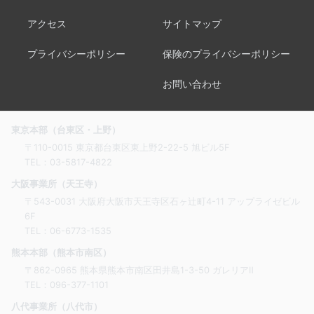
アクセス
サイトマップ
プライバシーポリシー
保険のプライバシーポリシー
お問い合わせ
東京本部（台東区・上野）
〒110-0015 東京都台東区東上野2-22-5 旭ビル5F
TEL：
03-5817-4822
大阪事業所（天王寺）
〒543-0031 大阪府大阪市天王寺区石ヶ辻町4-11 アップライゼビル
6F
TEL：
06-6773-1535
熊本本部（熊本市南区）
〒862-0965 熊本県熊本市南区田井島1-3-50 ガレリアⅡ
TEL：
096-377-1101
八代事業所（八代市）