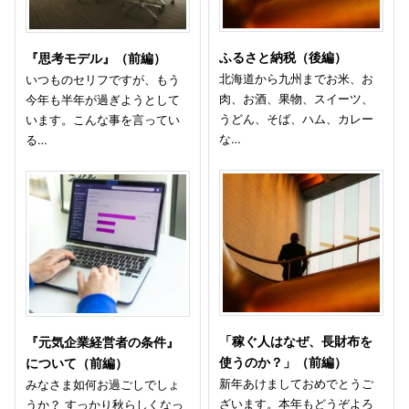
ふるさと納税（後編）
『思考モデル』（前編）
北海道から九州までお米、お
いつものセリフですが、もう
肉、お酒、果物、スイーツ、
今年も半年が過ぎようとして
うどん、そば、ハム、カレー
います。こんな事を言ってい
な…
る…
「稼ぐ人はなぜ、長財布を
『元気企業経営者の条件』
使うのか？」（前編）
について（前編）
新年あけましておめでとうご
みなさま如何お過ごしでしょ
ざいます。本年もどうぞよろ
うか？ すっかり秋らしくなっ