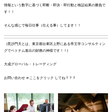
情報
という
数字
に基づく
即断・即決・即行動
と
検証結果
の
勝負
で
す！！
そんな感じで毎日
仕事（仕える事）
してます！！
（毘沙門天とは、東京都台東区上野にある帝王学コンサルティン
グでベトナム進出の財務の神様です！！)
大成グローバル・トレーディング
お問い合わせ ⇐ここをクリック してね？？？