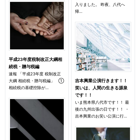
入りました。 昨夜、八代へ
帰…
平成23年度税制改正大綱相
続税・贈与税編
速報 「平成23年度 税制改正
大綱 相続税・贈与税編」 ①
吉本興業公演行きます！！
相続税の基礎控除が…
笑いは、人間の生きる源泉
です！！
いま熊本県八代市です！！ 最
後の九州出張の日です！！ ・
吉本興業のお笑い公演に行…