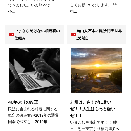
しくお願いいたします。 皆
てきました。いま熊本で、
様…
今…
いまさら聞けない相続税の
自由人石本の毘沙門天世界
仕組み
放浪記
40年ぶりの改正
九州は、さすがに暑い
民法に含まれる相続に関する
ぜ！！人生はもっと熱い
規定の改正案が2018年の通常
ぜ！！
国会で成立し、2019年…
いま八代事務所です！！ 昨
日、朝一東京より福岡博多へ