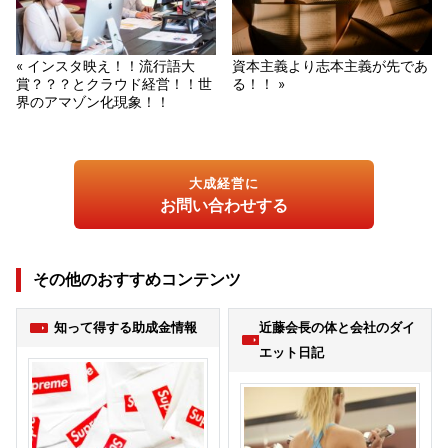
« インスタ映え！！流行語大
資本主義より志本主義が先であ
賞？？？とクラウド経営！！世
る！！ »
界のアマゾン化現象！！
大成経営に
お問い合わせする
その他のおすすめコンテンツ
知って得する助成金情報
近藤会長の体と会社のダイ
エット日記