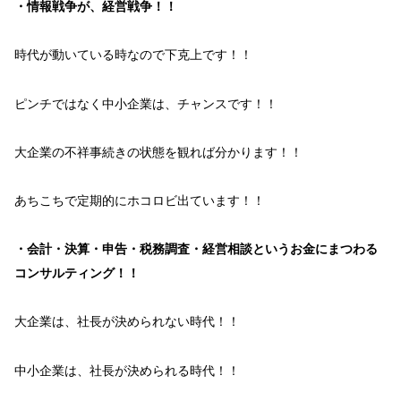
・情報戦争が、経営戦争！！
時代
が
動いている
時なので
下克上
です！！
ピンチ
ではなく
中小企業
は、
チャンス
です！！
大企業
の
不祥事続き
の状態を
観れば分かります
！！
あちこちで
定期的
に
ホコロビ
出て
います
！！
・会計・決算・申告・税務調査・経営相談というお金にまつわる
コンサルティング！！
大企業
は、
社長
が
決められない
時代！！
中小企業
は、
社長
が
決められる
時代！！