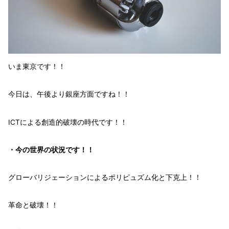
いま
東京
です！！
今日は、午後より銀座方面ですね！！
ICT
による
創造的破壊
の
時代
です！！
・今の世界の状況です！！
グローバリジェーション
による
ポリピュズム化
と
下克上！！
革命
と
破壊！！