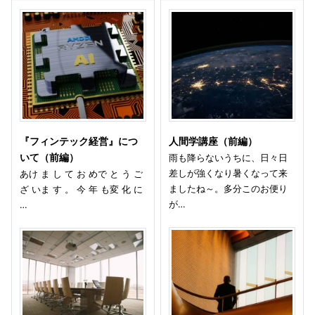
『フィンテック経営』につ
人間学講座（前編）
いて（前編）
雨も降らないうちに、日々日
差しが強くなり暑くなって来
あけ ま し て お めで と う ご
ましたね～。多分このお便り
ざ いま す 。 今 年 も変 化 に
が…
…