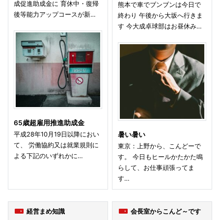
成促進助成金に 育休中・復帰
熊本で車でブンブンは今日で
後等能力アップコースが新…
終わり 午後から大坂へ行きま
す 今大成卓球部はお昼休み…
65歳超雇用推進助成金
平成28年10月19日以降におい
暑い暑い
て、 労働協約又は就業規則に
東京：上野から、こんどーで
よる下記のいずれかに…
す。 今日もヒールかたかた鳴
らして、お仕事頑張ってま
す…
経営まめ知識
会長室からこんど～です