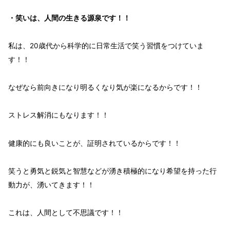
・笑いは、人間の生きる源泉です！！
私は、
20歳代
から
科学的
に
日常生活
で
笑う習慣
をつけていま
す！！
なぜなら
前向き
になり
明るく
なり
気が楽になる
からです！！
ストレス解消
にもなります！！
健康的
にも
良い
ことが、
証明
されているからです！！
笑う
と
勇気
と
鋭気
と
智慧
などが湧き
積極的
になり
希望
を持った
行
動力
が、
湧いて
きます！！
これは、
人間
として
不思議
です！！