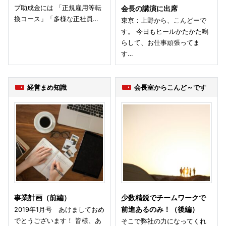
プ助成金には 「正規雇用等転
会長の講演に出席
換コース」「多様な正社員…
東京：上野から、こんどーで
す。 今日もヒールかたかた鳴
らして、お仕事頑張ってま
す…
経営まめ知識
会長室からこんど～です
事業計画（前編）
少数精鋭でチームワークで
2019年1月号 あけましておめ
前進あるのみ！（後編）
でとうございます！ 皆様、あ
そこで弊社の力になってくれ