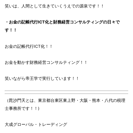
笑い
は、
人間
として
生きて
いくうえでの
源泉
です！！
・お金の記帳代行ICT化と財務経営コンサルティングの日々で
す！！
お金
の
記帳代行ICT化！！
お金
を動かす
財務経営コンサルティング！！
笑い
ながら
帝王学
で
実行
しています！！
（毘沙門天とは、東京都台東区東上野・大阪・熊本・八代の税理
士事務所です！！)
大成グローバル・トレーディング