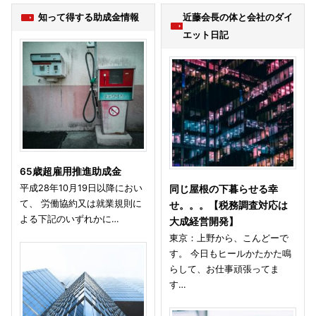
知って得する助成金情報
近藤会長の体と会社のダイ
エット日記
65歳超雇用推進助成金
平成28年10月19日以降におい
同じ屋根の下暮らせる幸
て、 労働協約又は就業規則に
せ。。。【税務調査対応は
よる下記のいずれかに…
大成経営開発】
東京：上野から、こんどーで
す。 今日もヒールかたかた鳴
らして、お仕事頑張ってま
す…