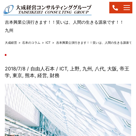
吉本興業公演行きます！！笑いは、人間の生きる源泉です！！
九州
大成経営
石本のコラム
ICT
吉本興業公演行きます！！笑いは、人間の生きる源泉です
2018/7/8
/ 自由人石本
/
ICT
,
上野
,
九州
,
八代
,
大阪
,
帝王
学
,
東京
,
熊本
,
経営
,
財務