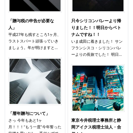
「贈与税の申告が必要な
只今シリコンバレーより帰
人」
りました！！明日からベト
平成27年も残すところ1ヶ月、
ナムですね！！
ラストスパート頑張っていき
いま成田に着きました！ サン
ましょう。年が明けますと…
フランシスコ・シリコンバレ
ーよりの長旅でした！ 明日…
「暦年贈与について」
さっ 今年もあと1ヶ
東京今井税理士事務所と静
月！！！“もう一度”今年誓った
岡アイクス税理士法人・合