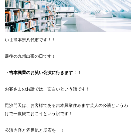
いま
熊本県八代市
です！！
最後の
九州出張
の日です！！
・吉本興業のお笑い公演に行きます！！
お客さまのお話では、
面白い
という話です！！
毘沙門天
は、
お客様
である
吉本興業
住みます
芸人の公演
というわ
けで一度観ておこうという訳です！！
公演内容
と
雰囲気
と
反応
を！！