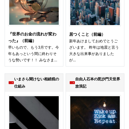
『世界のお金の流れが変わ
居つくこと（前編）
った』（前編）
新年あけましておめでとうご
早いもので、もう3月です。今
ざいます。 昨年は地震と言う
年もあっという間に終わりそ
大きな出来事がありました
うな勢いです！！ みなさま…
が…
いまさら聞けない相続税の
自由人石本の毘沙門天世界
仕組み
放浪記