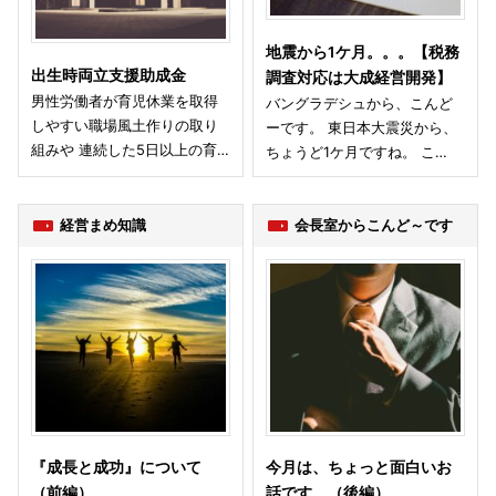
地震から1ケ月。。。【税務
出生時両立支援助成金
調査対応は大成経営開発】
男性労働者が育児休業を取得
バングラデシュから、こんど
しやすい職場風土作りの取り
ーです。 東日本大震災から、
組みや 連続した5日以上の育…
ちょうど1ケ月ですね。 こ…
経営まめ知識
会長室からこんど～です
『成長と成功』について
今月は、ちょっと面白いお
（前編）
話です。（後編）