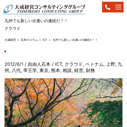
九州でも新しい出逢いの連続だ！！
クラウド
大成経営
石本のコラム
ICT
九州でも新しい出逢いの連続だ！！
2012/6/1
/ 自由人石本
/
ICT
,
クラウド
,
ベトナム
,
上野
,
九
州
,
八代
,
帝王学
,
東京
,
熊本
,
相談
,
経営
,
財務