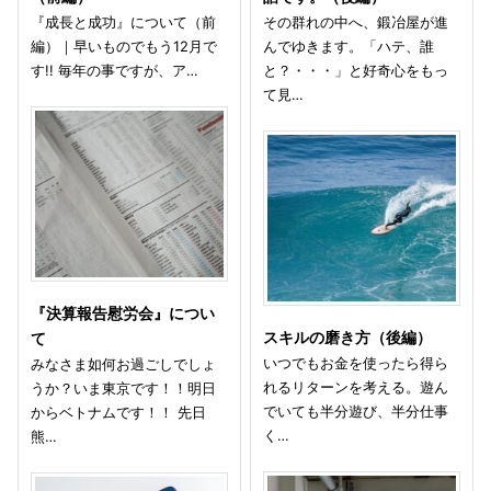
『成長と成功』について（前
その群れの中へ、鍛冶屋が進
編）｜早いものでもう12月で
んでゆきます。「ハテ、誰
す!! 毎年の事ですが、ア…
と？・・・」と好奇心をもっ
て見…
『決算報告慰労会』につい
スキルの磨き方（後編）
て
いつでもお金を使ったら得ら
みなさま如何お過ごしでしょ
れるリターンを考える。遊ん
うか？いま東京です！！明日
でいても半分遊び、半分仕事
からベトナムです！！ 先日
く…
熊…