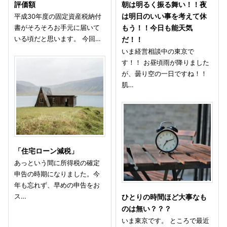
評価額
朝は明るく振る舞い！！夜
平成30年度の固定資産税納付
は明日のいい事を考えて休
書がそろそろお手元に届いて
もう！！今日も能天気
いる頃だと思います。 今回…
だ！！
いま経営相談中の東京で
す！！ お昼頃雨が降りました
が、曇り空の一日ですね！！
肌…
「住宅ローン減税」
あっという間に所得税の確定
申告の時期になりました。今
年も忘れず、早めの申告をお
ス…
ひとりの時間ほど大事なも
のは無い？？？
いま東京です。 ところで最近