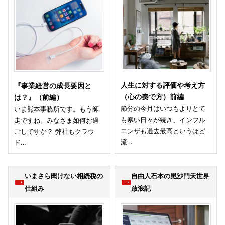
人生に対する評価や考え方
『事業経営の成長要因と
（心の奏で方）前編
は？』（前編）
節分の今月はいつもよりとて
いま熊本事務所です。もう師
も寒い日々が続き、インフル
走ですね。みなさま如何お過
エンザも過去最高というほど
ごしですか？ 弊社もクラウ
流…
ド…
いまさら聞けない相続税の
自由人石本の毘沙門天世界
仕組み
放浪記