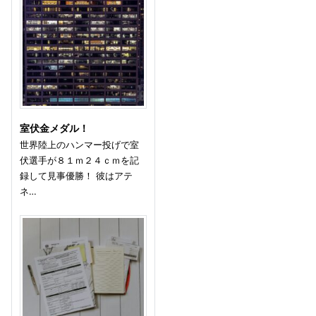
室伏金メダル！
世界陸上のハンマー投げで室
伏選手が８１ｍ２４ｃｍを記
録して見事優勝！ 彼はアテ
ネ…