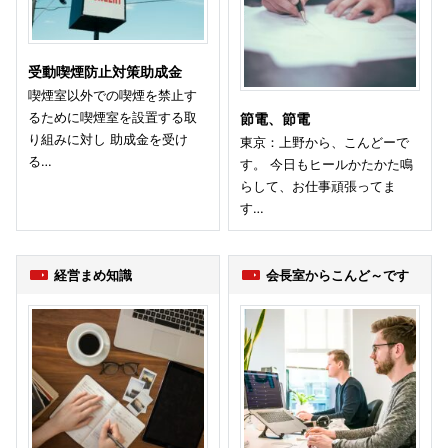
受動喫煙防止対策助成金
喫煙室以外での喫煙を禁止す
るために喫煙室を設置する取
節電、節電
り組みに対し 助成金を受け
東京：上野から、こんどーで
る…
す。 今日もヒールかたかた鳴
らして、お仕事頑張ってま
す…
経営まめ知識
会長室からこんど～です