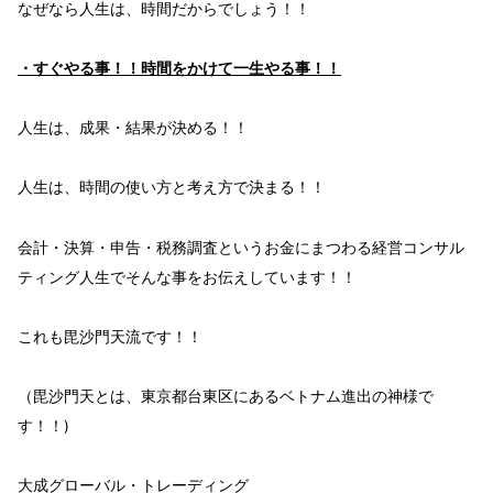
なぜなら
人生は、
時間
だからでしょう！！
・
すぐ
やる事！！
時間をかけて一生
やる事！！
人生は、
成果・結果
が決める！！
人生は、
時間
の使い方と考え方
で決まる！！
会計・決算・申告・税務調査という
お金
にまつわる経営コンサル
ティング人生
でそんな事をお伝えしています！！
これも
毘沙門天
流です！！
（毘沙門天とは、東京都台東区にあるベトナム進出の神様で
す！！)
大成グローバル・トレーディング