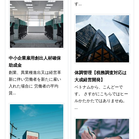
す…
中小企業雇用創出人材確保
助成金
創業、異業種進出又は経営革
体調管理【税務調査対応は
新に伴い労働者を新たに雇い
大成経営開発】
入れた場合に 労働者の平均
ベトナムから、こんどーで
賃…
す。 さすがにこちらではヒー
ルかたかたではありませぬ。
…