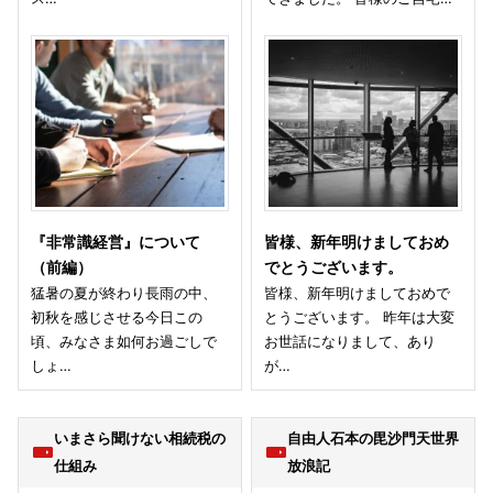
『非常識経営』について
皆様、新年明けましておめ
（前編）
でとうございます。
猛暑の夏が終わり長雨の中、
皆様、新年明けましておめで
初秋を感じさせる今日この
とうございます。 昨年は大変
頃、みなさま如何お過ごしで
お世話になりまして、あり
しょ…
が…
いまさら聞けない相続税の
自由人石本の毘沙門天世界
仕組み
放浪記