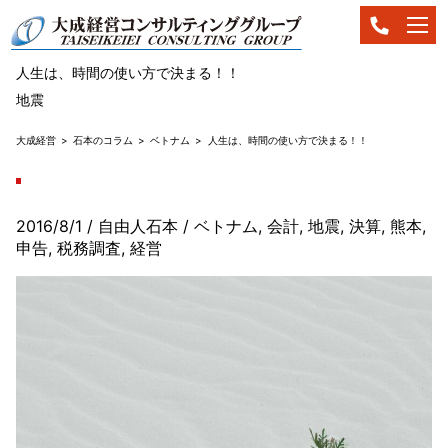
人生は、時間の使い方で決まる！！
地震
大成経営
石本のコラム
ベトナム
人生は、時間の使い方で決まる！！
2016/8/1
/ 自由人石本
/
ベトナム
,
会計
,
地震
,
決算
,
熊本
,
申告
,
税務調査
,
経営