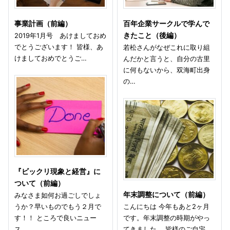
事業計画（前編）
百年企業サークルで学んで
2019年1月号 あけましておめ
きたこと（後編）
でとうございます！ 皆様、あ
若松さんがなぜこれに取り組
けましておめでとうご…
んだかと言うと、自分の古里
に何もないから、双海町出身
の…
『ビックリ現象と経営』に
ついて（前編）
年末調整について（前編）
みなさま如何お過ごしでしょ
うか？早いものでもう２月で
こんにちは 今年もあと2ヶ月
す！！ ところで良いニュー
です。年末調整の時期がやっ
ス…
てきました。 皆様のご自宅…