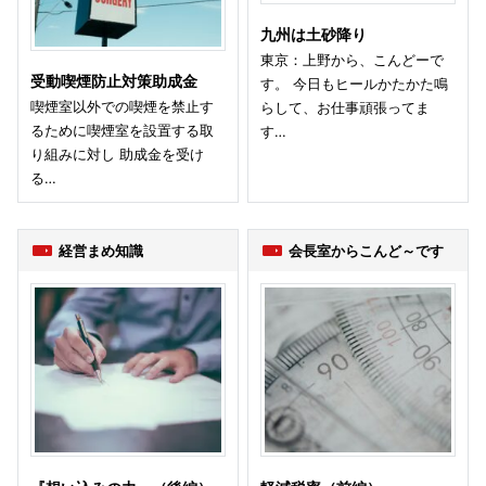
九州は土砂降り
東京：上野から、こんどーで
受動喫煙防止対策助成金
す。 今日もヒールかたかた鳴
喫煙室以外での喫煙を禁止す
らして、お仕事頑張ってま
るために喫煙室を設置する取
す…
り組みに対し 助成金を受け
る…
経営まめ知識
会長室からこんど～です