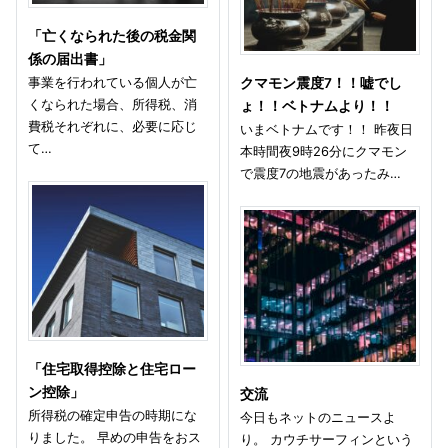
「亡くなられた後の税金関
係の届出書」
事業を行われている個人が亡
クマモン震度7！！嘘でし
くなられた場合、所得税、消
ょ！！ベトナムより！！
費税それぞれに、必要に応じ
いまベトナムです！！ 昨夜日
て…
本時間夜9時26分にクマモン
で震度7の地震があったみ…
「住宅取得控除と住宅ロー
ン控除」
交流
所得税の確定申告の時期にな
今日もネットのニュースよ
りました。 早めの申告をおス
り。 カウチサーフィンという