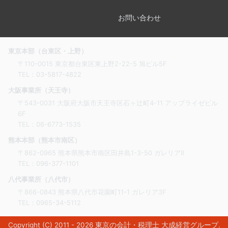
お問い合わせ
東京本部（台東区・上野）
〒110-0015 東京都台東区東上野2-22-5 旭ビル5F
TEL：
03-5817-4822
大阪事業所（天王寺）
〒543-0031 大阪府大阪市天王寺区石ヶ辻町4-11 アップライゼビル
6F
TEL：
06-6773-1535
熊本本部（熊本市南区）
〒862-0965 熊本県熊本市南区田井島1-3-50 ガレリアⅡ
TEL：
096-377-1101
八代事業所（八代市）
〒866-0843 熊本県八代市花園町11-1 ガレリア3F
TEL：
0965-34-5112
Copyright (C) 2011 - 2026
東京の会計・税理士 大成経営グループ
.