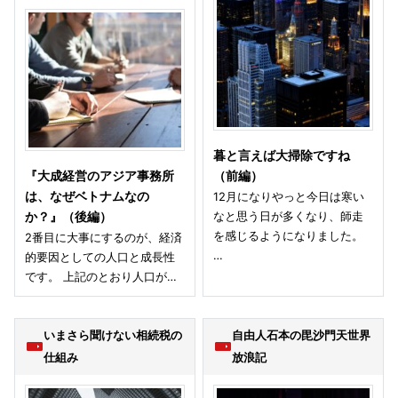
暮と言えば大掃除ですね
『大成経営のアジア事務所
（前編）
は、なぜベトナムなの
12月になりやっと今日は寒い
なと思う日が多くなり、師走
か？』（後編）
を感じるようになりました。
2番目に大事にするのが、経済
…
的要因としての人口と成長性
です。 上記のとおり人口が…
いまさら聞けない相続税の
自由人石本の毘沙門天世界
仕組み
放浪記