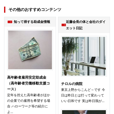
その他のおすすめコンテンツ
知って得する助成金情報
近藤会長の体と会社のダイ
エット日記
高年齢者雇用安定助成金
（高年齢者労働移動支援コ
チロルの病院
ース）
東京上野からこんど～です 今
定年を控えた高年齢者がほか
日は昨日とは打って変わって
の企業での雇用を希望する場
いい日和です 実は昨日我が…
合 ハローワーク等の紹介に
よ…