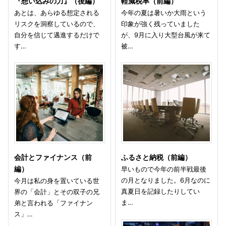
『想い込みの力』（後編）
軽減税率（前編）
あとは、あらゆる想定される
今年の夏は暑いか大雨という
リスクを洞察しているので、
印象が強く残っていました
自分を信じて邁進するだけで
が、9月に入り大型台風が来て
す…
被…
会計とファイナンス（前
ふるさと納税（前編）
編）
早いもので今年の前半戦最後
の月となりました。6月なのに
今月は私の身を置いている世
真夏日を記録したりしてい
界の「会計」とその双子の兄
ま…
弟と言われる「ファイナン
ス」…