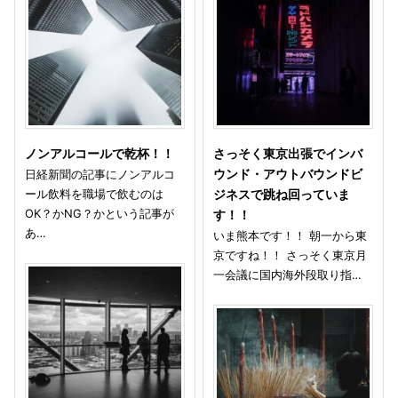
ノンアルコールで乾杯！！
さっそく東京出張でインバ
日経新聞の記事にノンアルコ
ウンド・アウトバウンドビ
ール飲料を職場で飲むのは
ジネスで跳ね回っていま
OK？かNG？かという記事が
す！！
あ…
いま熊本です！！ 朝一から東
京ですね！！ さっそく東京月
一会議に国内海外段取り指…