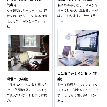
的考え
若葉の季節となり、爽やかな
日々でしたが、最近暑い日が
今年最初のキーワードは、経
続いております。 今年は早
営をおこなう上での基本的考
く…
えとして『選択と集中』『我
社…
人は育てたように育つ（前
現場力（後編）
編）
【見える化】への取り組み方
九州は梅雨入りしてます（今
は、【問題は見えているよう
日は雨）、関東もそろそろで
で見えていない】と言う前提
す。 しばらく雨が多い日が
の…
あ…