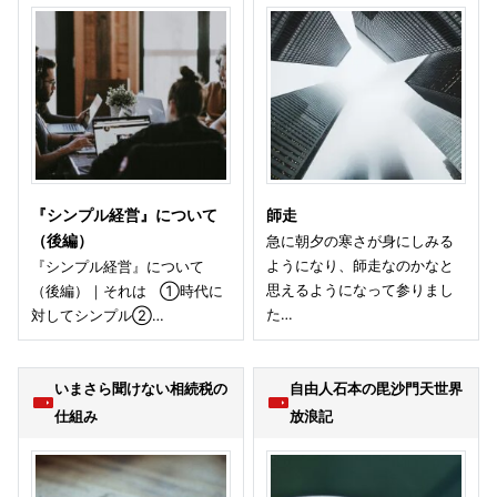
『シンプル経営』について
師走
（後編）
急に朝夕の寒さが身にしみる
ようになり、師走なのかなと
『シンプル経営』について
思えるようになって参りまし
（後編）｜それは ①時代に
た…
対してシンプル②…
いまさら聞けない相続税の
自由人石本の毘沙門天世界
仕組み
放浪記