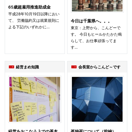
65歳超雇用推進助成金
平成28年10月19日以降におい
て、 労働協約又は就業規則に
今日は千葉県へ。。。
よる下記のいずれかに…
東京：上野から、こんどーで
す。 今日もヒールかたかた鳴
らして、お仕事頑張ってま
す…
経営まめ知識
会長室からこんど～です
経営をおこなう上での基本
孤独死について（前編）