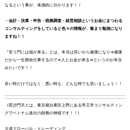
なるという事が、体感的に分かり
ます！！
・会計・決算・申告・税務調査・経営相談というお金にまつわる
コンサルティングをしていると色々の情報が、集まり勉強になり
ますね！！
『笑う門には福が来る』
とは、本当は
笑いから健康
になり⇒
健康
だから
一生懸命仕事
するので⇒
人とお金が来る
⇒というのが
本当
みたいです！！
良い時だけではなく、悪い時も、どんな時でも笑いましょう！！
（毘沙門天とは、東京都台東区上野にある帝王学コンサルティン
グでベトナム進出の財務の神様です！！)
大成グローバル・トレーディング