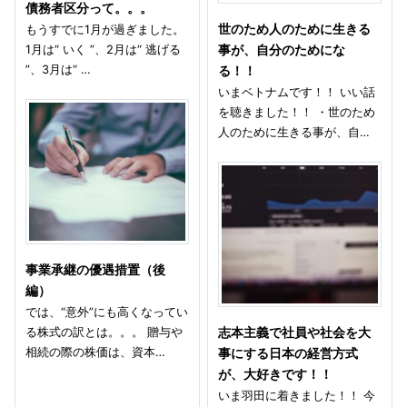
債務者区分って。。。
もうすでに1月が過ぎました。
世のため人のために生きる
1月は“ いく ”、2月は“ 逃げる
事が、自分のためにな
”、3月は“ …
る！！
いまベトナムです！！ いい話
を聴きました！！ ・世のため
人のために生きる事が、自…
事業承継の優遇措置（後
編）
では、“意外”にも高くなってい
る株式の訳とは。。。 贈与や
志本主義で社員や社会を大
相続の際の株価は、資本…
事にする日本の経営方式
が、大好きです！！
いま羽田に着きました！！ 今