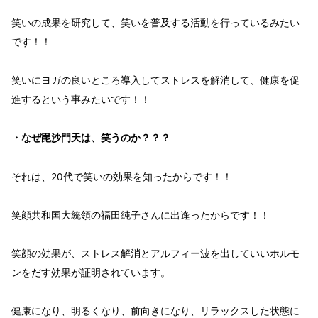
笑いの成果を研究
して、
笑いを普及
する活動
を行っているみたい
です！！
笑いにヨガ
の良いところ導入して
ストレスを解消
して、
健康を促
進
するという事みたいです！！
・なぜ毘沙門天は、笑うのか？？？
それは、20代で
笑いの効果
を知った
からです！！
笑顔共和国大統領の
福田純子
さんに
出逢った
からです！！
笑顔の効果
が、
ストレス解消
と
アルフィー波
を出して
いいホルモ
ン
をだす効果が証明
されています。
健康になり、明るくなり、前向きになり、リラックス
した状態に