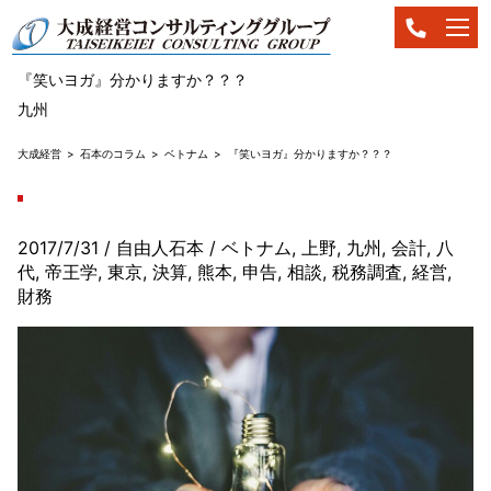
『笑いヨガ』分かりますか？？？
九州
大成経営
石本のコラム
ベトナム
『笑いヨガ』分かりますか？？？
2017/7/31
/ 自由人石本
/
ベトナム
,
上野
,
九州
,
会計
,
八
代
,
帝王学
,
東京
,
決算
,
熊本
,
申告
,
相談
,
税務調査
,
経営
,
財務