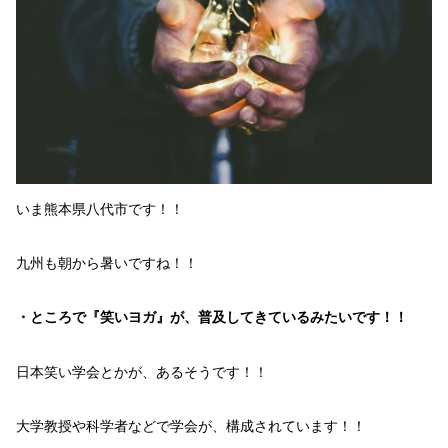
いま
熊本県八代市
です！！
九州
も朝から暑いですね！！
・ところで『笑いヨガ』が、普及してきているみたいです！！
日本笑い学会
とかが、あるそうです！！
大学教授
や
科学者
などで学会が、構成
されています！！