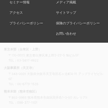
セミナー情報
メディア掲載
アクセス
サイトマップ
プライバシーポリシー
保険のプライバシーポリシー
お問い合わせ
東京本部（台東区・上野）
〒110-0015 東京都台東区東上野2-22-5 旭ビル5F
TEL：
03-5817-4822
大阪事業所（天王寺）
〒543-0031 大阪府大阪市天王寺区石ヶ辻町4-11 アップライゼビル
6F
TEL：
06-6773-1535
熊本本部（熊本市南区）
〒862-0965 熊本県熊本市南区田井島1-3-50 ガレリアⅡ
TEL：
096-377-1101