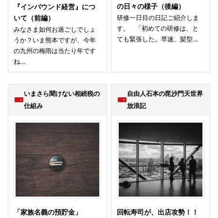
の日々の様子（後編）
『インバウンド経営』につ
研修一日目の日記ご紹介しま
いて（前編）
す。 「初めての研修は、と
みなさま如何お過ごしでしょ
ても緊張した。早速、髪型…
うか？いま熊本ですが、今年
の九州の梅雨は当たり年です
ね…
いまさら聞けない相続税の
自由人石本の毘沙門天世界
仕組み
放浪記
「家族名義の預貯金」
回転寿司が、出店攻勢！！