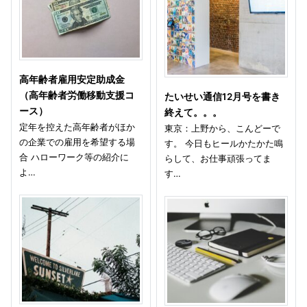
高年齢者雇用安定助成金
（高年齢者労働移動支援コ
たいせい通信12月号を書き
ース）
終えて。。。
定年を控えた高年齢者がほか
東京：上野から、こんどーで
の企業での雇用を希望する場
す。 今日もヒールかたかた鳴
合 ハローワーク等の紹介に
らして、お仕事頑張ってま
よ…
す…