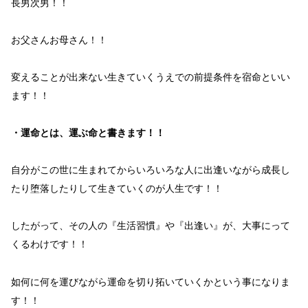
長男次男！！
お父さんお母さん！！
変えることが出来ない
生きていくうえでの
前提条件
を
宿命
といい
ます！！
・
運命
とは、運ぶ命と書きます！！
自分が
この世に生まれてから
いろいろな
人に
出逢い
ながら
成長し
たり堕落したり
して生きていくのが
人生
です！！
したがって、その人の
『生活習慣』
や
『出逢い』
が、大事にって
くるわけです！！
如何
に
何
を
運び
ながら
運命を切り拓いていくか
という事になりま
す！！