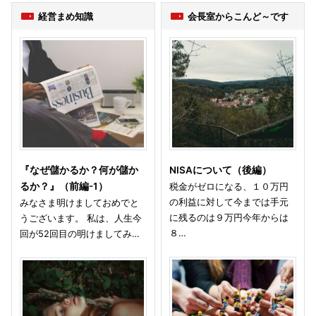
経営まめ知識
会長室からこんど～です
『なぜ儲かるか？何が儲か
NISAについて（後編）
るか？』（前編-1）
税金がゼロになる、１０万円
の利益に対して今までは手元
みなさま明けましておめでと
に残るのは９万円今年からは
うございます。 私は、人生今
８…
回が52回目の明けましてみ…