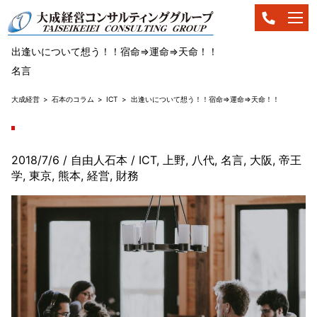
出逢いについて想う！！宿命⇒運命⇒天命！！
名言
大成経営
石本のコラム
ICT
出逢いについて想う！！宿命⇒運命⇒天命！！
2018/7/6
/ 自由人石本
/
ICT
,
上野
,
八代
,
名言
,
大阪
,
帝王
学
,
東京
,
熊本
,
経営
,
財務