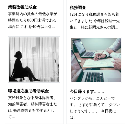
業務改善助成金
税務調査
事業所内の賃金の最低水準が
12月になり税務調査も落ち着
時間あたり800円未満である
いてきました 今年は税理士先
場合に これを40円以上引…
生と一緒に顧問先さんの調…
職場適応援助者助成金
今日帰ります。。。
支給対象となる身体障害者、
バングラから、こんどーで
知的障害者、精神障害者また
す。 さすがに暑くて、ダウン
は 発達障害者を労働者とし
しそうです。。。 今日夜に
て…
は…