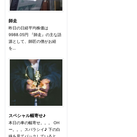
師走
昨日の日経平均株価は
9988.05円 『師走』の主な語
源として、師匠の僧がお経
を…
スペシャル幅寄せ♪
本日の車の幅寄せ。。。 OH
ー。。。スバラシイ♪ 下の白
線を見てバックしていると…