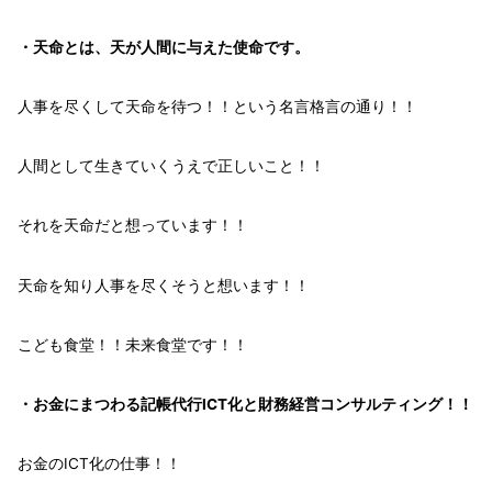
・
天命
とは、天が人間に与えた使命です。
人事を尽くして天命を待つ！！
という
名言格言
の通り！！
人間
として生きていくうえで
正しい
こと！！
それを
天命
だと想っています！！
天命を知り人事を尽くそう
と想います！！
こども食堂！！未来食堂です！！
・お金にまつわる記帳代行ICT化と財務経営コンサルティング！！
お金
の
ICT化
の仕事！！