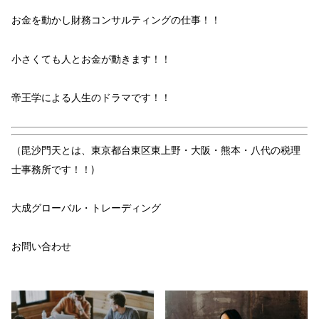
お金
を動かし
財務コンサルティング
の仕事！！
小さくても
人
と
お金
が動きます！！
帝王学
による
人生のドラマ
です！！
（毘沙門天とは、東京都台東区東上野・大阪・熊本・八代の税理
士事務所です！！)
大成グローバル・トレーディング
お問い合わせ