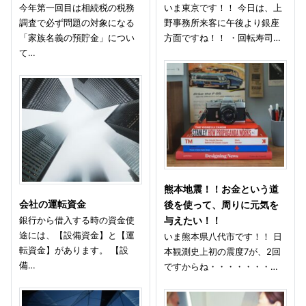
今年第一回目は相続税の税務
いま東京です！！ 今日は、上
調査で必ず問題の対象になる
野事務所来客に午後より銀座
「家族名義の預貯金」につい
方面ですね！！ ・回転寿司…
て…
熊本地震！！お金という道
会社の運転資金
後を使って、周りに元気を
銀行から借入する時の資金使
与えたい！！
途には、【設備資金】と【運
いま熊本県八代市です！！ 日
転資金】があります。 【設
本観測史上初の震度7が、2回
備…
ですからね・・・・・・・…