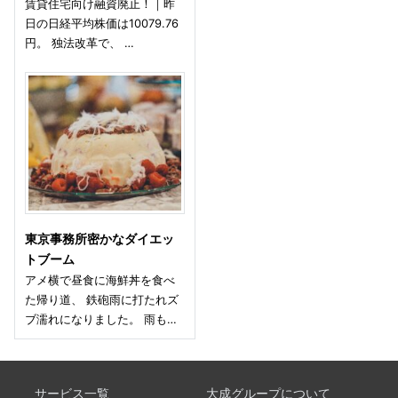
賃貸住宅向け融資廃止！｜昨
日の日経平均株価は10079.76
円。 独法改革で、 …
東京事務所密かなダイエッ
トブーム
アメ横で昼食に海鮮丼を食べ
た帰り道、 鉄砲雨に打たれズ
ブ濡れになりました。 雨も…
サービス一覧
大成グループについて