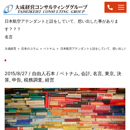
日本航空アテンダントと話をしていて、想い出した事がありま
す？？？
名言
大成経営
石本のコラム
ベトナム
日本航空アテンダントと話をしていて、想い出した事
2015/8/27
/ 自由人石本
/
ベトナム
,
会計
,
名言
,
東京
,
決
算
,
申告
,
税務調査
,
経営