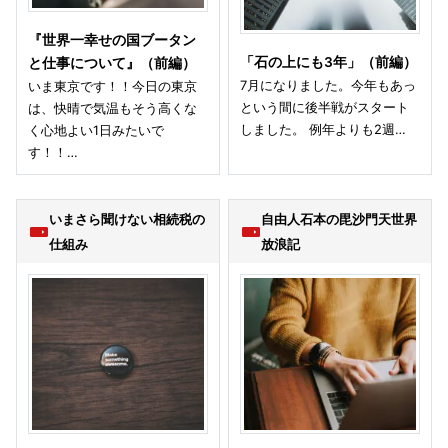
『世界一幸せの国ブータン
「石の上にも3年」（前編）
と仕事について』（前編）
7月になりました。今年もあっ
いま東京です！！今日の東京
という間に後半戦がスタート
は、快晴で気温もそう高くな
しました。 例年よりも2週…
く心地よい1日みたいで
す！！…
いまさら聞けない相続税の
自由人石本の毘沙門天世界
仕組み
放浪記