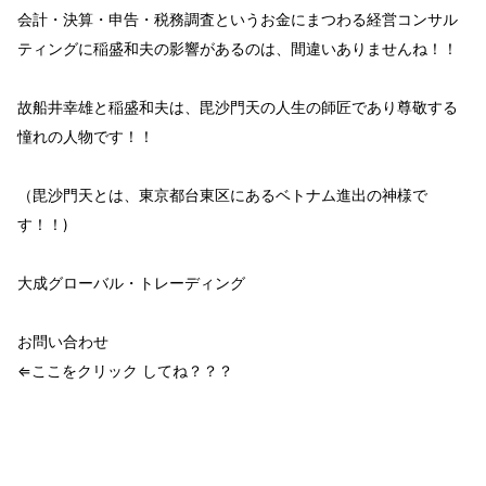
会計・決算・申告・税務調査というお金にまつわる経営コンサル
ティングに稲盛和夫の影響があるのは、間違いありませんね！！
故
船井幸雄
と
稲盛和夫
は、毘沙門天の人生の師匠であり尊敬する
憧れの人物
です！！
（毘沙門天とは、東京都台東区にあるベトナム進出の神様で
す！！)
大成グローバル・トレーディング
お問い合わせ
⇐ここをクリック してね？？？