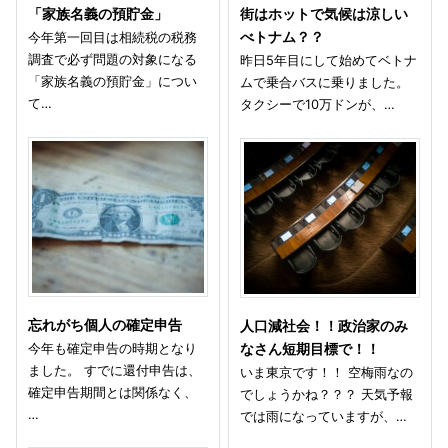
「家族名義の預貯金」
街はホットで気候は涼しい
今年第一回目は相続税の税務
べトナム？？
調査で必ず問題の対象になる
昨日5年目にして始めてベトナ
「家族名義の預貯金」につい
ムで乗合バスに乗りました。
て…
タクシーで10万ドンが、…
忘れがち個人の確定申告
人口減社会！！政治家のみ
今年も確定申告の時期となり
なさん短期目標で！！
ました。 すでに還付申告は、
いま東京です！！ 空梅雨なの
確定申告期間とは関係なく、
でしょうかね？？？ 天気予報
…
では雨になっていますが、…