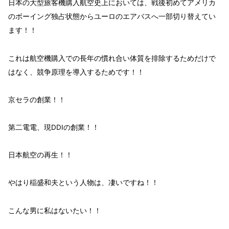
日本の大型旅客機購入航空史上においては、
戦後初めてアメリカ
のボーイング独占状態からユーロのエアバスへ一部切り替え
てい
ます！！
これは航空機購入での長年の
慣れ合い体質を排除するためだけで
はなく、競争原理を導入
するためです！！
京セラの創業！！
第二電電、現DDIの創業！！
日本航空の再生！！
やはり稲盛和夫という人物は、凄いですね！！
こんな男に私はないたい！！