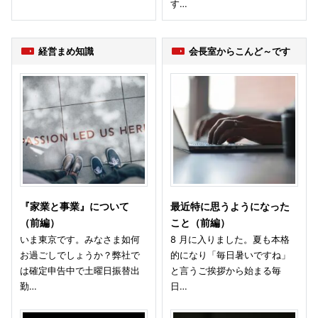
す…
経営まめ知識
会長室からこんど～です
『家業と事業』について
最近特に思うようになった
（前編）
こと（前編）
いま東京です。みなさま如何
8 月に入りました。夏も本格
お過ごしでしょうか？弊社で
的になり「毎日暑いですね」
は確定申告中で土曜日振替出
と言うご挨拶から始まる毎
勤…
日…