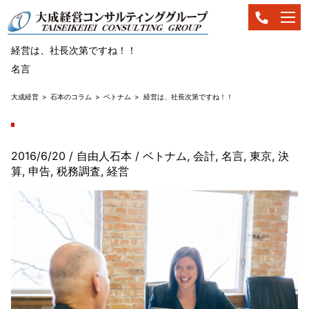
経営は、社長次第ですね！！
名言
大成経営
石本のコラム
ベトナム
経営は、社長次第ですね！！
2016/6/20
/ 自由人石本
/
ベトナム
,
会計
,
名言
,
東京
,
決
算
,
申告
,
税務調査
,
経営