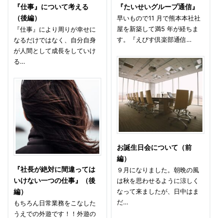
『仕事』について考える
『たいせいグループ通信』
（後編）
早いもので11 月で熊本本社社
屋を新築して満5 年が経ちま
『仕事』により周りが幸せに
す。『えびす倶楽部通信…
なるだけではなく、自分自身
が人間として成長をしていけ
る…
お誕生日会について（前
編）
『社長が絶対に間違っては
９月になりました。朝晩の風
いけない一つの仕事』（後
は秋を思わせるように涼しく
なって来ましたが、日中はま
編）
だ…
もちろん日常業務をこなした
うえでの外遊です！！外遊の