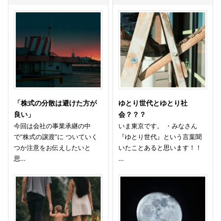
「株式の分散は避けた方が
ゆとり世代とゆとり社
良い」
会？？？
今回は会社の事業承継の中
いま東京です。 ・みなさん
で”株式の譲渡”に ついていく
『ゆとり世代』という言葉聞
つか注意をお伝えしたいと
いたことあると思います！！
思…
…