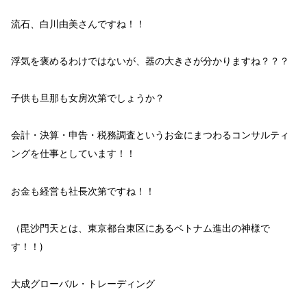
流石、白川由美さんですね！！
浮気を褒めるわけではないが、
器の大きさ
が分かりますね？？？
子供も旦那も
女房
次第
でしょうか？
会計・決算・申告・税務調査という
お金
にまつわるコンサルティ
ング
を仕事としています！！
お金も経営も
社長
次第
ですね！！
（毘沙門天とは、東京都台東区にあるベトナム進出の神様で
す！！)
大成グローバル・トレーディング