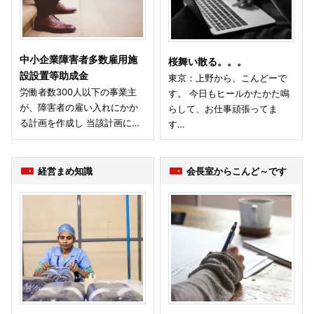
中小企業障害者多数雇用施
桜舞い散る。。。
設設置等助成金
東京：上野から、こんどーで
労働者数300人以下の事業主
す。 今日もヒールかたかた鳴
が、障害者の雇い入れにかか
らして、お仕事頑張ってま
る計画を作成し 当該計画に…
す…
経営まめ知識
会長室からこんど～です