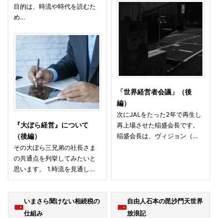
目的は、時流や時代を読むた
め…
「世界経営者会議」（後
編）
次にJALをたった2年で再生し
『大ぼら経営』について
再上場させた稲盛会長です。
稲盛会長は、ヴィジョン（…
（後編）
その大ぼら三兄弟の社長さま
の共通点を列挙してみたいと
思います。 1.時流を見通し…
いまさら聞けない相続税の
自由人石本の毘沙門天世界
仕組み
放浪記