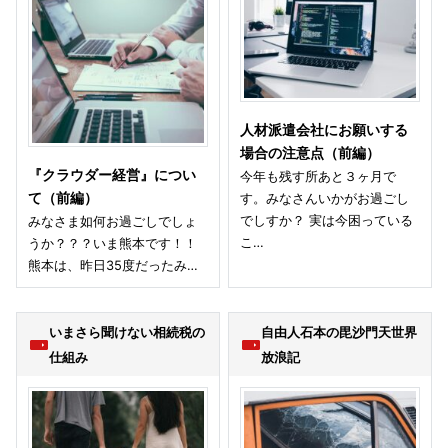
人材派遣会社にお願いする
場合の注意点（前編）
『クラウダー経営』につい
今年も残す所あと３ヶ月で
て（前編）
す。みなさんいかがお過ごし
でしすか？ 実は今困っている
みなさま如何お過ごしでしょ
こ…
うか？？？いま熊本です！！
熊本は、昨日35度だったみ…
いまさら聞けない相続税の
自由人石本の毘沙門天世界
仕組み
放浪記