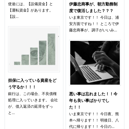
使途には、【設備資金】と
伊藤忠商事が、朝方勤務制
【運転資金】があります。
度で復活しました？？？
【設…
いま東京です！！ 今日は、浦
安方面ですね！！ ところで伊
藤忠商事が、調子がいいみ…
担保に入っている資産をど
う守るか！！！
銀行は、この場合、不良債権
悪い事は忘れました！！今
処理に入っていきます。 会社
年も良い事ばかりでし
が、借入返済の延滞をずっ
た！！
と…
いま東京です！！ 今日夜、熊
本へ帰ります！！ 明後日、八
代に帰ります！！ 今日の…