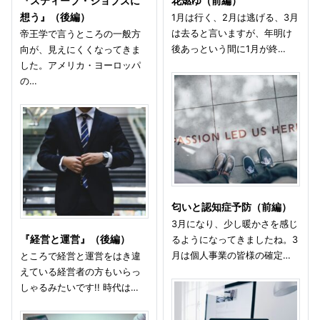
『スティーブ・ジョブズに
花燃ゆ（前編）
想う』（後編）
1月は行く、2月は逃げる、3月
は去ると言いますが、年明け
帝王学で言うところの一般方
後あっという間に1月が終…
向が、見えにくくなってきま
した。アメリカ・ヨーロッパ
の…
匂いと認知症予防（前編）
3月になり、少し暖かさを感じ
『経営と運営』（後編）
るようになってきましたね。3
月は個人事業の皆様の確定…
ところで経営と運営をはき違
えている経営者の方もいらっ
しゃるみたいです!! 時代は…