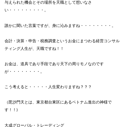
与えられた機会とその場所を
天職
として想いなさ
い・・・・・・・・・。
誰かに聞いた言葉ですが、身に沁みますね・・・・・・・・。
会計・決算・申告・税務調査という
お金
にまつわる経営コンサル
ティング人生が、
天職
で
すね！！
お金
は、
道具
であり
手段
であり天下の
周りモノ
なのです
が・・・・・・・・。
こう考えると・・・・・
人生変わりますね？？？
（毘沙門天とは、東京都台東区にあるベトナム進出の神様で
す！！)
大成グローバル・トレーディング