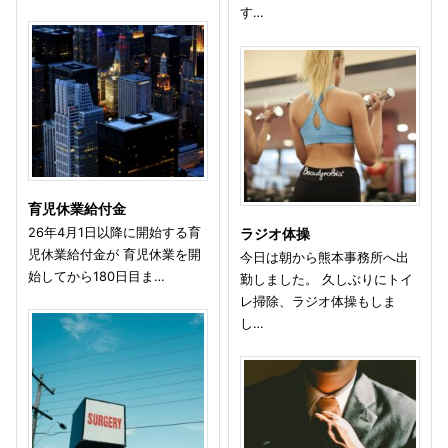
す…
育児休業給付金
26年4月1日以降に開始する育
ラジオ体操
児休業給付金が 育児休業を開
今日は朝から熊本事務所へ出
始してから180日目ま…
勤しました。 久しぶりにトイ
レ掃除、ラジオ体操もしま
し…