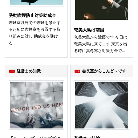
受動喫煙防止対策助成金
喫煙室以外での喫煙を禁止す
るために喫煙室を設置する取
奄美大島は南国
り組みに対し 助成金を受け
奄美大島から近藤です 今日は
る…
奄美大島に来てます 東京を出
る時に真冬寒さ対策万全で…
経営まめ知識
会長室からこんど～です