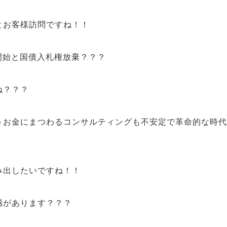
とお客様訪問ですね！！
開始
と
国債入札権放棄
？？？
ね？？？
う
お金
にまつわるコンサルティングも
不安定で革命的な時代
！
み出したい
ですね！！
感
があります？？？