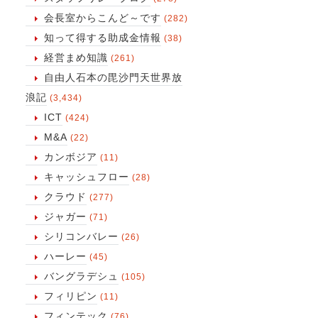
会長室からこんど～です
(282)
知って得する助成金情報
(38)
経営まめ知識
(261)
自由人石本の毘沙門天世界放
浪記
(3,434)
ICT
(424)
M&A
(22)
カンボジア
(11)
キャッシュフロー
(28)
クラウド
(277)
ジャガー
(71)
シリコンバレー
(26)
ハーレー
(45)
バングラデシュ
(105)
フィリピン
(11)
フィンテック
(76)