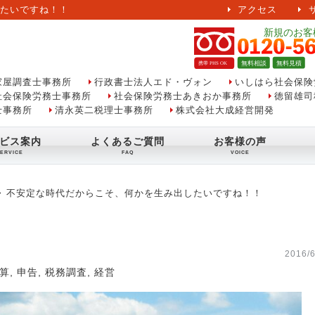
たいですね！！
アクセス
家屋調査士事務所
行政書士法人エド・ヴォン
いしはら社会保険
社会保険労務士事務所
社会保険労務士あきおか事務所
徳留雄司
士事務所
清永英二税理士事務所
株式会社大成経営開発
ビス案内
よくあるご質問
お客様の声
不安定な時代だからこそ、何かを生み出したいですね！！
2016/6
算
,
申告
,
税務調査
,
経営