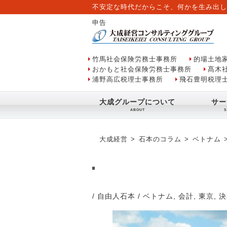
不安定な時代だからこそ、何かを生み出し
申告
竹馬社会保険労務士事務所
的場土地
おかもと社会保険労務士事務所
髙木
浦野高広税理士事務所
飛石豊明税理
大成グループについて
サー
大成経営
石本のコラム
ベトナム
/ 自由人石本
/
ベトナム
,
会計
,
東京
,
決