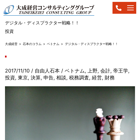
デジタル・ディスプラクター戦略！！
投資
大成経営
石本のコラム
ベトナム
デジタル・ディスプラクター戦略！！
2017/11/10
/ 自由人石本
/
ベトナム
,
上野
,
会計
,
帝王学
,
投資
,
東京
,
決算
,
申告
,
相談
,
税務調査
,
経営
,
財務