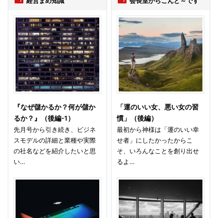
経営まめ知識
会長室からこんど～です
『なぜ儲かるか？何が儲か
「運のいい女、悪い女の習
るか？』（後編-1）
慣」（後編）
先月号から引き続き、ビジネ
最初から神様は「運のいい幸
スモデルの詳細と業種や実際
せ者」にしたかったからこ
の社名などを紹介したいと思
そ、いろんなことを創り出せ
い…
るよ…