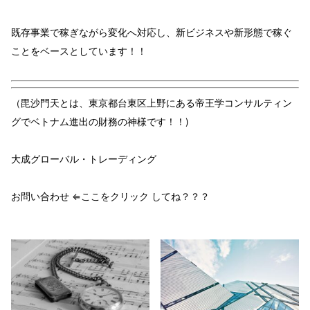
既存事業で稼ぎ
ながら
変化へ対応
し、
新ビジネスや新形態で稼ぐ
ことを
ベース
としています！！
（毘沙門天とは、東京都台東区上野にある帝王学コンサルティン
グでベトナム進出の財務の神様です！！)
大成グローバル・トレーディング
お問い合わせ ⇐ここをクリック してね？？？