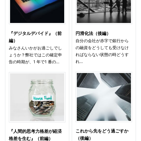
『デジタルデバイド』（前
円滑化法（後編）
編）
自分の会社が赤字で銀行から
の融資をどうしても受けなけ
みなさんいかがお過ごしでし
ればならない状態の時どうす
ょうか？弊社ではこの確定申
れ…
告の時期が、1 年で1 番の…
これから先をどう過ごすか
『人間的思考力格差が経済
（後編）
格差を生む』（前編）