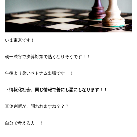
いま
東京
です！！
朝一
渋谷で
決算対策
で熱く
なりそうです！！
午後より暑い
ベトナム出張
です！！
・情報化社会、同じ情報で善にも悪にもなります！！
真偽判断
が、問われます
ね？？？
自分で
考える力！！