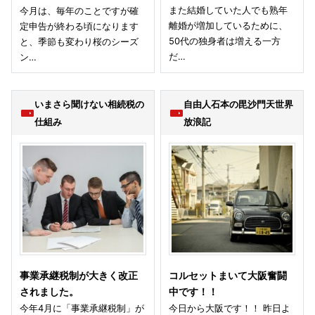
また結婚していた人でも熟年
今月は、毎年のことですが確
離婚が増加しているために、
定申告が終わる頃になります
50代の独身者は増える一方
と、季節も変わり桜のシーズ
だ…
ン…
いまさら聞けない相続税の
自由人石本の毘沙門天世界
仕組み
放浪記
事業承継税制が大きく改正
コルセットまいて大阪奮闘
されました。
中です！！
今年4月に「事業承継税制」が
今日から大阪です！！ 昨日よ