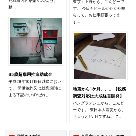
た取組内容を盛り込んだ行
東京：上野から、こんどーで
動…
す。 今日もヒールかたかた鳴
らして、お仕事頑張ってま
す…
65歳超雇用推進助成金
平成28年10月19日以降におい
て、 労働協約又は就業規則に
地震から1ケ月。。。【税務
よる下記のいずれかに…
調査対応は大成経営開発】
バングラデシュから、こんど
ーです。 東日本大震災から、
ちょうど1ケ月ですね。 こ…