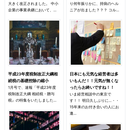
大きく改正されました。 中小
り何年振りかに、持病のヘル
企業の事業承継において、…
ニアが出ました？？？ コル…
平成23年度税制改正大綱相
日本にも元気な経営者は多
続税の基礎控除の縮小
いもんだ！！元気が無くな
1月号で、速報「平成23年度
ったらお終いですね！！
税制改正大綱 相続税・贈与
いま経営相談中の東京で
税』の特集をいたしました…
す！！ 明日久しぶりに…・・
15年来のお付き合いの人にお
逢…