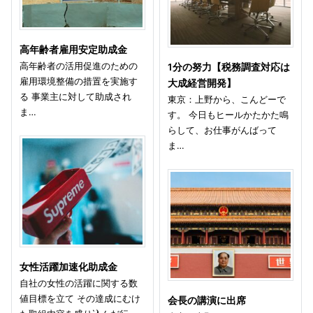
高年齢者雇用安定助成金
高年齢者の活用促進のための
1分の努力【税務調査対応は
雇用環境整備の措置を実施す
大成経営開発】
る 事業主に対して助成され
東京：上野から、こんどーで
ま…
す。 今日もヒールかたかた鳴
らして、お仕事がんばって
ま…
女性活躍加速化助成金
自社の女性の活躍に関する数
値目標を立て その達成にむけ
会長の講演に出席