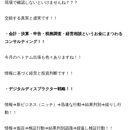
現場で確認
しないといけません
ね？？？
交錯
する
真実と虚実
です！！
・会計・決算・申告・税務調査・経営相談というお金にまつわる
コンサルティング！！
今月のベトナム出張も色々ありますね！！
情報
に基づく
経営と投資判断
です！！
・デジタルディスプラクター戦略！！
情報
⇒
新ビジネス（ニッチ）
⇒
迅速な行動
⇒
結果判別
⇒
繰りし行
動！！
情報
⇒
仮説
⇒
検証行動
⇒
結果判別認識
⇒
繰返し検証行動！！