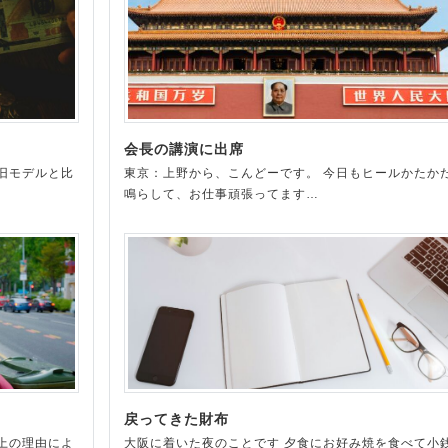
会長の講演に出席
旧モデルと比
東京：上野から、こんどーです。 今日もヒールかたか
鳴らして、お仕事頑張ってます…
戻ってきた財布
上の理由によ
大阪に着いた夜のことです 夕食にお好み焼を食べて小