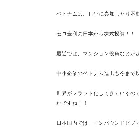
ベトナムは、
TPP
に参加したり
不
ゼロ金利の日本から
株式投資！！
最近では、
マンション投資
などが
中小企業のベトナム進出も今まで
世界がフラット化
してきているの
れ
ですね！！
日本国内では、
インバウンドビジ