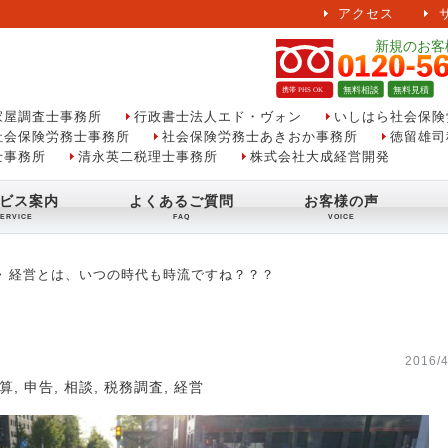
アクセス
家屋調査士事務所
行政書士法人エド・ヴォン
いしはら社会保険
社会保険労務士事務所
社会保険労務士あきおか事務所
徳留雄司
士事務所
清永英二税理士事務所
株式会社大成経営開発
ビス案内
よくあるご質問
お客様の声
経営とは、いつの時代も時流ですね？？？
2016/4
算
,
申告
,
相談
,
税務調査
,
経営