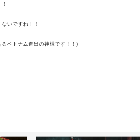
！！
、ない
ですね！！
あるベトナム進出の神様です！！)