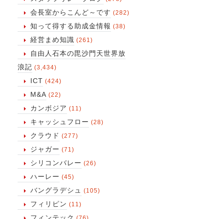
会長室からこんど～です
(282)
知って得する助成金情報
(38)
経営まめ知識
(261)
自由人石本の毘沙門天世界放
浪記
(3,434)
ICT
(424)
M&A
(22)
カンボジア
(11)
キャッシュフロー
(28)
クラウド
(277)
ジャガー
(71)
シリコンバレー
(26)
ハーレー
(45)
バングラデシュ
(105)
フィリピン
(11)
フィンテック
(76)