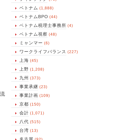
ベトナム
(1,888)
ベトナムBPO
(44)
ベトナム税理士事務所
(4)
ベトナム視察
(48)
ミャンマー
(6)
ワークライフバランス
(227)
上海
(45)
上野
(1,208)
九州
(373)
事業承継
(23)
流
事業計画
(109)
京都
(150)
会計
(1,071)
八代
(515)
台湾
(13)
名古屋
(92)