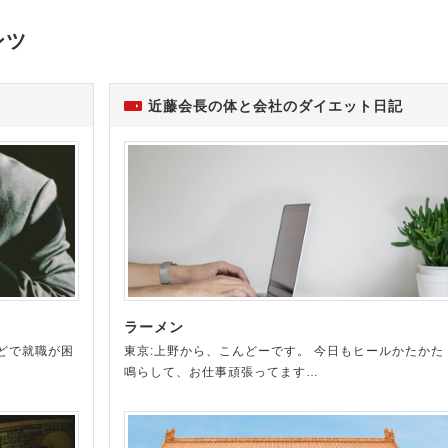
ンツ
近藤会長の体と会社のダイエット日記
ラーメン
どで就職が困
東京:上野から、こんどーです。 今日もヒールかたかた
鳴らして、お仕事頑張ってます…