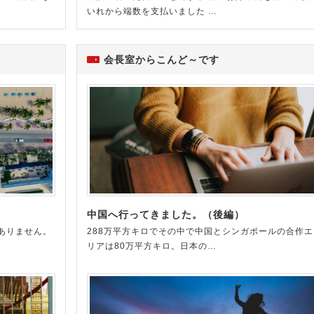
いれから端数を支払いました …
会長室からこんど～です
中国へ行ってきました。（後編）
ありません。
288万平方キロでその中で中国とシンガポールの合作エ
リアは80万平方キロ。日本の…