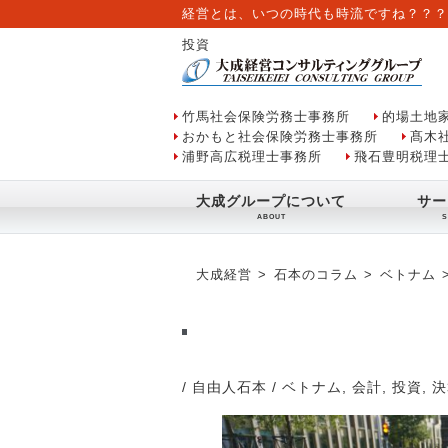
経営とは、いつの時代も時流ですね？？？
投資
竹馬社会保険労務士事務所
的場土地
おかもと社会保険労務士事務所
髙木
浦野高広税理士事務所
飛石豊明税理
大成グループについて
サー
大成経営
石本のコラム
ベトナム
/ 自由人石本
/
ベトナム
,
会計
,
投資
,
決