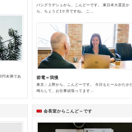
バングラデシュから、こんどーです。 東日本大震災か
ら、ちょうど1ケ月ですね。 こ…
0円未満であ
節電＝我慢
東京：上野から、こんどーです。 今日もヒールかたか
鳴らして、お仕事頑張ってます…
会長室からこんど～です