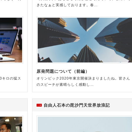
きたなぁと実感しております。春…
原発問題について（前編）
0キロの猛ス
オリンピック2020年東京開催決まりましたね。皆さん
のスピーチが素晴らしく感動し…
自由人石本の毘沙門天世界放浪記