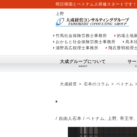
明日帰国とベトナム人研修スタートです！
上野
竹馬社会保険労務士事務所
的場土地
おかもと社会保険労務士事務所
髙木
浦野高広税理士事務所
飛石豊明税理
大成グループについて
サー
大成経営
石本のコラム
ベトナム
/ 自由人石本
/
ベトナム
,
上野
,
帝王学
,