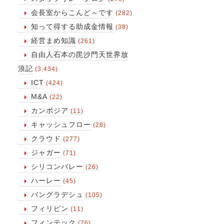
会長室からこんど～です
(282)
知って得する助成金情報
(38)
経営まめ知識
(261)
自由人石本の毘沙門天世界放
浪記
(3,434)
ICT
(424)
M&A
(22)
カンボジア
(11)
キャッシュフロー
(28)
クラウド
(277)
ジャガー
(71)
シリコンバレー
(26)
ハーレー
(45)
バングラデシュ
(105)
フィリピン
(11)
！
フィンテック
(76)