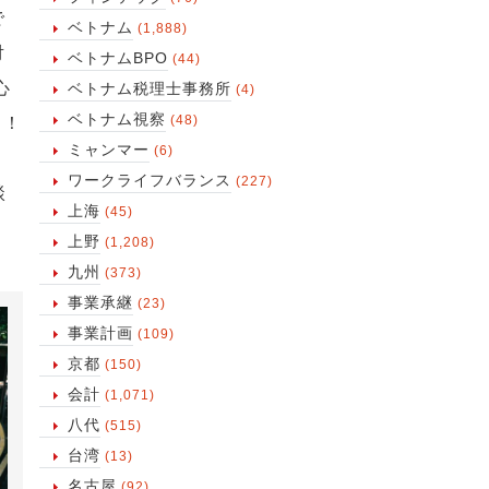
で
ベトナム
(1,888)
対
ベトナムBPO
(44)
心
ベトナム税理士事務所
(4)
ベトナム視察
(48)
！！
ミャンマー
(6)
ワークライフバランス
(227)
談
上海
(45)
上野
(1,208)
九州
(373)
事業承継
(23)
事業計画
(109)
京都
(150)
会計
(1,071)
八代
(515)
台湾
(13)
名古屋
(92)