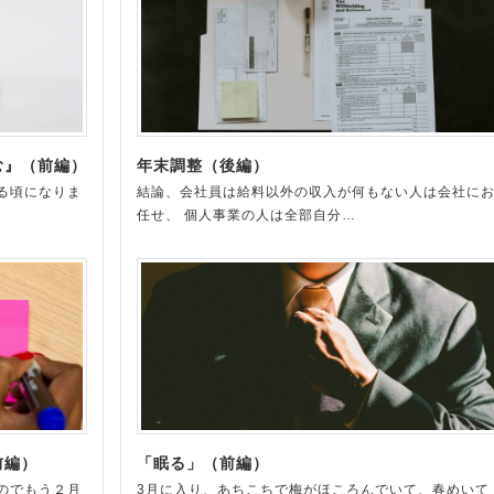
む』（前編）
年末調整（後編）
る頃になりま
結論、会社員は給料以外の収入が何もない人は会社に
任せ、 個人事業の人は全部自分…
前編）
「眠る」（前編）
のでもう２月
3月に入り、あちこちで梅がほころんでいて、春めいて