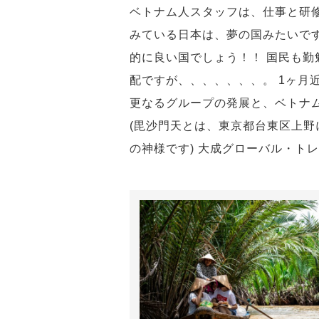
ベトナム人スタッフは、仕事と研
みている日本は、夢の国みたいで
的に良い国でしょう！！ 国民も勤
配ですが、、、、、、、。 1ヶ月
更なるグループの発展と、ベトナ
(毘沙門天とは、東京都台東区上
の神様です) 大成グローバル・ト