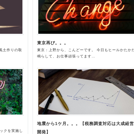
東京再び。。。
風土作りの取
東京：上野から、こんどーです。 今日もヒールかたか
鳴らして、お仕事頑張ってます…
地震から1ケ月。。。【税務調査対応は大成経営
ェックを実施し
開発】