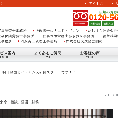
！
アクセス
家屋調査士事務所
行政書士法人エド・ヴォン
いしはら社会保険
社会保険労務士事務所
社会保険労務士あきおか事務所
徳留雄司
士事務所
清永英二税理士事務所
株式会社大成経営開発
ビス案内
よくあるご質問
お客様の声
明日帰国とベトナム人研修スタートです！！
2011/10
東京
,
相談
,
経営
,
財務