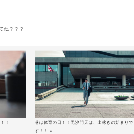
してね？？？
す！！
巷は体育の日！！毘沙門天は、出稼ぎの始まりで
す！！ »