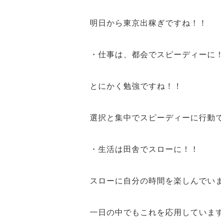
明日から
東京出稼ぎ
ですね！！
・仕事は、都会でスピーディーに
とにかく
勉強
ですね！！
選択と集中
で
スピーディーに行動
・生活は田舎でスローに！！
スロー
に
自分の時間を楽しんで
い
一日の中
でもこれを
応用
していま