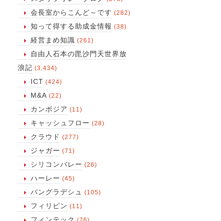
会長室からこんど～です
(282)
知って得する助成金情報
(38)
経営まめ知識
(261)
自由人石本の毘沙門天世界放
浪記
(3,434)
ICT
(424)
M&A
(22)
カンボジア
(11)
キャッシュフロー
(28)
クラウド
(277)
ジャガー
(71)
シリコンバレー
(26)
ハーレー
(45)
バングラデシュ
(105)
フィリピン
(11)
フィンテック
(76)