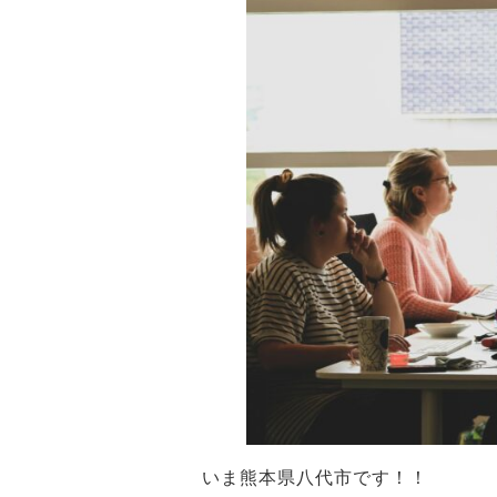
いま
熊本県八代市
です！！