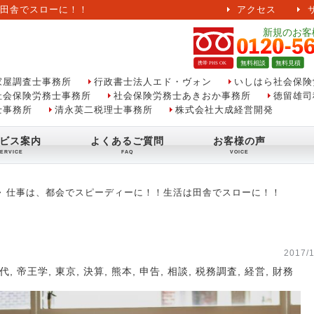
田舎でスローに！！
アクセス
家屋調査士事務所
行政書士法人エド・ヴォン
いしはら社会保険
社会保険労務士事務所
社会保険労務士あきおか事務所
徳留雄司
士事務所
清永英二税理士事務所
株式会社大成経営開発
ビス案内
よくあるご質問
お客様の声
仕事は、都会でスピーディーに！！生活は田舎でスローに！！
2017/1
代
,
帝王学
,
東京
,
決算
,
熊本
,
申告
,
相談
,
税務調査
,
経営
,
財務