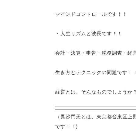
マインドコントロール
です！！
・人生リズムと波長です！！
会計・決算・申告・税務調査・経
生き方
と
テクニック
の問題
です！
経営
とは、そんなもの
でしょうか
（毘沙門天とは、東京都台東区上
です！！)