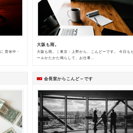
大阪も雨。
に 育休中・
大阪も雨。｜東京：上野から、こんどーです。 今日も
ールかたかた鳴らして、お仕事…
会長室からこんど～です