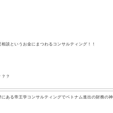
営相談という
お金
にまつわるコンサルティング！！
！
？？？
野にある帝王学コンサルティングでベトナム進出の財務の神