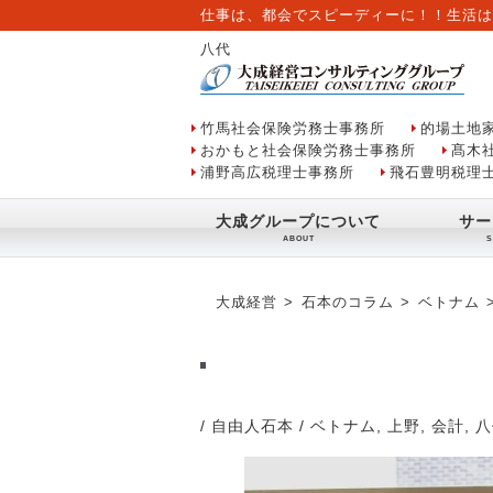
仕事は、都会でスピーディーに！！生活は
八代
竹馬社会保険労務士事務所
的場土地
おかもと社会保険労務士事務所
髙木
浦野高広税理士事務所
飛石豊明税理
大成グループについて
サー
大成経営
石本のコラム
ベトナム
/ 自由人石本
/
ベトナム
,
上野
,
会計
,
八