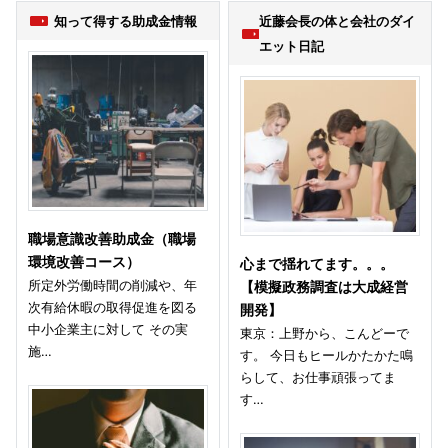
知って得する助成金情報
近藤会長の体と会社のダイ
エット日記
職場意識改善助成金（職場
環境改善コース）
心まで揺れてます。。。
所定外労働時間の削減や、年
【模擬政務調査は大成経営
次有給休暇の取得促進を図る
開発】
中小企業主に対して その実
東京：上野から、こんどーで
施…
す。 今日もヒールかたかた鳴
らして、お仕事頑張ってま
す…