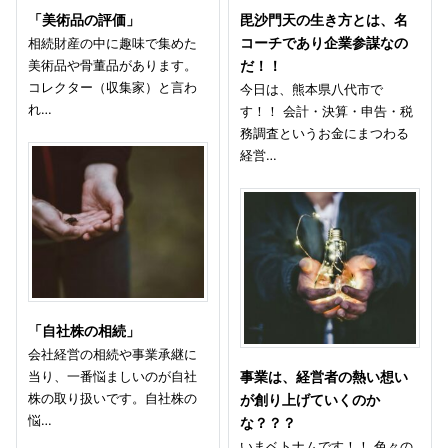
「美術品の評価」
毘沙門天の生き方とは、名
相続財産の中に趣味で集めた
コーチであり企業参謀なの
美術品や骨董品があります。
だ！！
コレクター（収集家）と言わ
今日は、熊本県八代市で
れ…
す！！ 会計・決算・申告・税
務調査というお金にまつわる
経営…
「自社株の相続」
会社経営の相続や事業承継に
当り、一番悩ましいのが自社
事業は、経営者の熱い想い
株の取り扱いです。自社株の
が創り上げていくのか
悩…
な？？？
いまベトナムです！！ 色々の