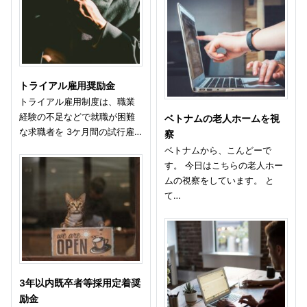
トライアル雇用奨励金
トライアル雇用制度は、職業
経験の不足などで就職が困難
ベトナムの老人ホームを視
な求職者を 3ケ月間の試行雇…
察
ベトナムから、こんどーで
す。 今日はこちらの老人ホー
ムの視察をしています。 と
て…
3年以内既卒者等採用定着奨
励金