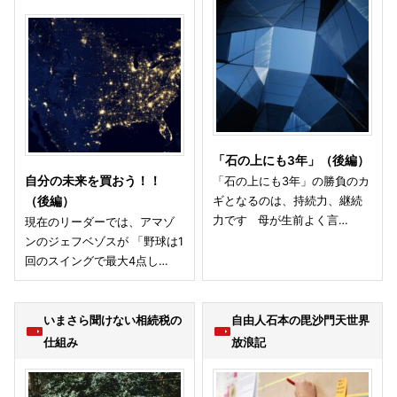
「石の上にも3年」（後編）
自分の未来を買おう！！
「石の上にも3年」の勝負のカ
ギとなるのは、持続力、継続
（後編）
力です 母が生前よく言…
現在のリーダーでは、アマゾ
ンのジェフベゾスが 「野球は1
回のスイングで最大4点し…
いまさら聞けない相続税の
自由人石本の毘沙門天世界
仕組み
放浪記