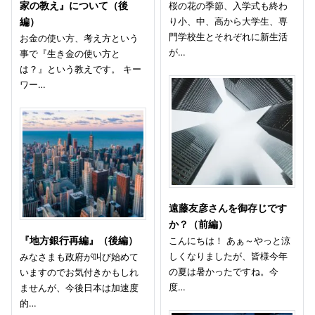
家の教え』について（後
桜の花の季節、入学式も終わ
り小、中、高から大学生、専
編）
門学校生とそれぞれに新生活
お金の使い方、考え方という
が…
事で『生き金の使い方と
は？』という教えです。 キー
ワー…
遠藤友彦さんを御存じです
か？（前編）
『地方銀行再編』（後編）
こんにちは！ あぁ～やっと涼
しくなりましたが、皆様今年
みなさまも政府が叫び始めて
の夏は暑かったですね。今
いますのでお気付きかもしれ
度…
ませんが、今後日本は加速度
的…