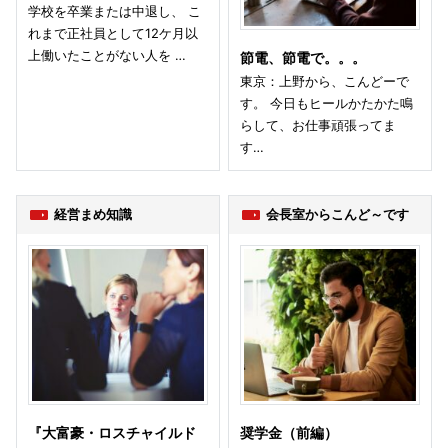
学校を卒業または中退し、 こ
れまで正社員として12ケ月以
上働いたことがない人を …
節電、節電で。。。
東京：上野から、こんどーで
す。 今日もヒールかたかた鳴
らして、お仕事頑張ってま
す…
経営まめ知識
会長室からこんど～です
『大富豪・ロスチャイルド
奨学金（前編）