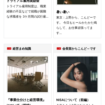
トライアル雇用奨励金
トライアル雇用制度は、職業
経験の不足などで就職が困難
暑い暑い
な求職者を 3ケ月間の試行雇…
東京：上野から、こんどーで
す。 今日もヒールかたかた鳴
らして、お仕事頑張ってま
す…
経営まめ知識
会長室からこんど～です
『事業仕分けと経営環境』
NISAについて（前編）