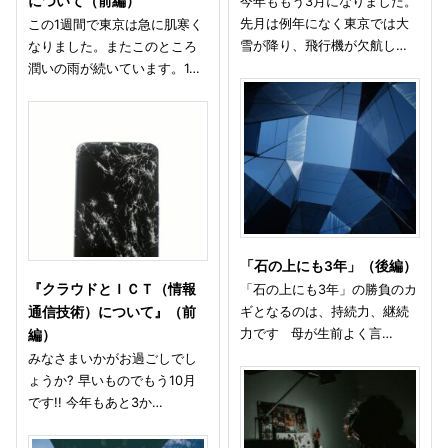
について（前編）
今年ももう3月になりました。
先月は例年になく東京では大
この1週間で東京は急に肌寒く
雪が降り、飛行機が欠航し…
なりました。またこのところ
潤いの雨が続いています。1…
「石の上にも3年」（後編）
『クラウドとＩＣＴ（情報
「石の上にも3年」の勝負のカ
ギとなるのは、持続力、継続
通信技術）について』（前
力です 母が生前よく言…
編）
みなさまいかがお過ごしでし
ょうか? 早いものでもう10月
です!! 今年もあと3か…