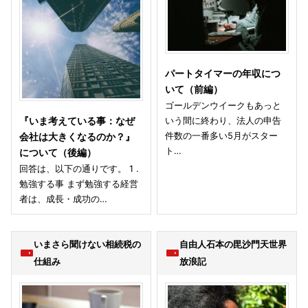
パートタイマーの年収につ
いて（前編）
ゴールデンウイークもあっと
いう間に終わり、法人の申告
『いま考えている事：なぜ
件数の一番多い5月がスター
会社は大きくなるのか？』
ト…
について（後編）
回答は、以下の通りです。 1 .
勉強する事 まず勉強する経営
者は、成長・成功の…
いまさら聞けない相続税の
自由人石本の毘沙門天世界
仕組み
放浪記