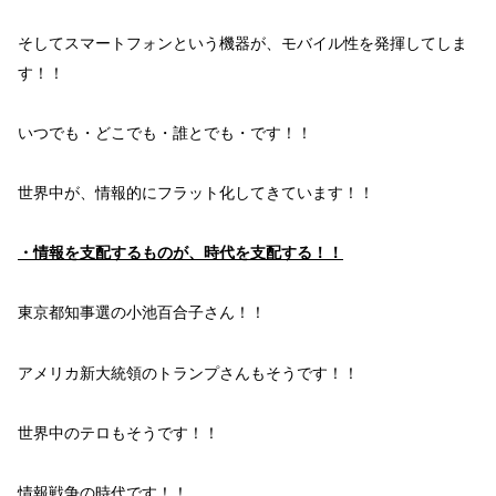
そして
スマートフォン
という機器が、
モバイル性
を発揮
してしま
す！！
いつでも・どこでも・誰とでも・
です！！
世界中
が、
情報的にフラット化
してきています！！
・情報を支配するものが、時代を支配する！！
東京都知事選の
小池百合子
さん！！
アメリカ新大統領の
トランプ
さんもそうです！！
世界中の
テロ
もそうです！！
情報戦争
の時代
です！！