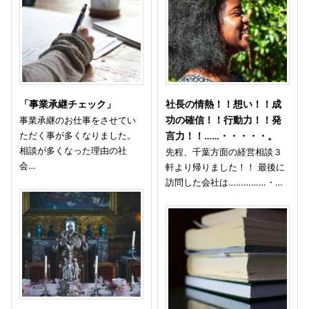
「事業承継チェック」
社長の情熱！！想い！！成
事業承継のお仕事をさせてい
功の確信！！行動力！！発
ただく事が多くなりました。
言力！！……・・・・・。
相談が多くなった理由の社
先程、千葉方面の経営相談３
会…
軒より帰りました！！ 最後に
訪問した会社は……………・…