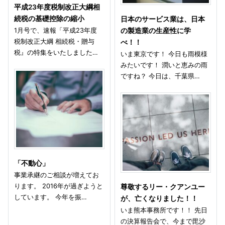
平成23年度税制改正大綱相
続税の基礎控除の縮小
日本のサービス業は、日本
1月号で、速報「平成23年度
の製造業の生産性に学
税制改正大綱 相続税・贈与
べ！！
税』の特集をいたしました…
いま東京です！ 今日も雨模様
みたいです！ 潤いと恵みの雨
ですね？ 今日は、千葉県…
「不動心」
事業承継のご相談が増えてお
ります。 2016年が過ぎようと
尊敬するリー・クアンユー
しています。 今年を振…
が、亡くなりました！！
いま熊本事務所です！！ 先日
の決算報告会で、今まで毘沙