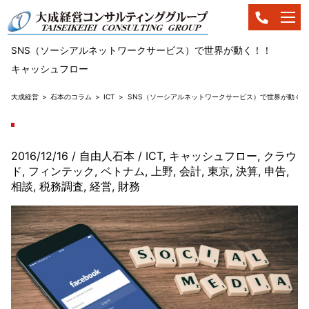
SNS（ソーシアルネットワークサービス）で世界が動く！！
キャッシュフロー
大成経営
石本のコラム
ICT
SNS（ソーシアルネットワークサービス）で世界が動く！
2016/12/16
/ 自由人石本
/
ICT
,
キャッシュフロー
,
クラウ
ド
,
フィンテック
,
ベトナム
,
上野
,
会計
,
東京
,
決算
,
申告
,
相談
,
税務調査
,
経営
,
財務