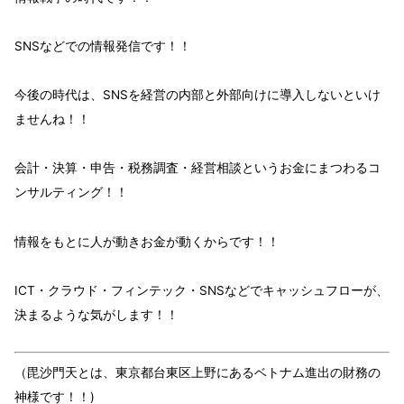
SNS
などでの
情報発信
です！！
今後の時代は、
S
NS
を経営の
内部
と
外部向け
に
導入
しないといけ
ませんね！！
会計・決算・申告・税務調査・経営相談という
お金
にまつわるコ
ンサルティング！！
情報
をもとに
人が動きお金が動く
からです！！
ICT・クラウド・フィンテック・SNSなどで
キャッシュフローが、
決まる
ような気がします！！
（毘沙門天とは、東京都台東区上野にあるベトナム進出の財務の
神様です！！)